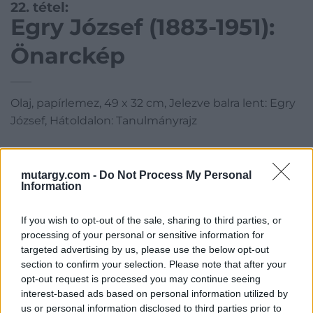
22. tétel:
Egry József (1883-1951):
Önarckép
Olaj, papírlemez, 49 x 32 cm, Jelezve balra lent: Egry
József, Hátoldalon: Tanulmányrajz
Kategória:
Festmény, grafika
Kikiáltási ár:
600 000
Ft
mutargy.com -
Do Not Process My Personal
Information
Aukció adatai
If you wish to opt-out of the sale, sharing to third parties, or
processing of your personal or sensitive information for
Aukció neve:
68. Téli aukció
targeted advertising by us, please use the below opt-out
Aukció dátuma: 2021.12.19
section to confirm your selection. Please note that after your
Aukció ideje: 18:00
opt-out request is processed you may continue seeing
interest-based ads based on personal information utilized by
Aukció helye: Budapest Kongresszusi Központ
us or personal information disclosed to third parties prior to