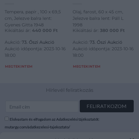
Tempera, papír , 100 x 69,5
Olaj, farost, 60 x 45 cm,
cm, Jelezve balra lent:
Jelezve balra lent: Páll L
Gyenes Gitta 1948
1998
Kikiáltási ár:
440 000
Ft
Kikiáltási ár:
380 000
Ft
Aukció:
73. Őszi Aukció
Aukció:
73. Őszi Aukció
Aukció időpontja: 2023-10-16
Aukció időpontja: 2023-10-16
18:00
18:00
MEGTEKINTEM
MEGTEKINTEM
Hírlevél feliratkozás
Elolvastam és elfogadom az Adatkezelési tájékoztatót:
mutargy.com/adatkezelesi-tajekoztato/