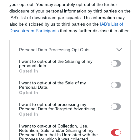
Tételszám: 22
your opt-out. You may separately opt-out of the further
disclosure of your personal information by third parties on the
IAB’s list of downstream participants. This information may
Eladó adatai
also be disclosed by us to third parties on the
IAB’s List of
Downstream Participants
that may further disclose it to other
Eladó:
Virág Judit Galéria
third parties.
Cím: Nemes Zsófia
Personal Data Processing Opt Outs
Mű-Terem Galéria Kft.
1055 Budapest, Falk Miksa u. 30
I want to opt-out of the Sharing of my
personal data.
Telefon: 36-1-312-2071, 269-4681 269-4681
Opted In
Weboldal:
http://www.viragjuditgaleria.hu
I want to opt-out of the Sale of my
Bemutatkozás: Kiemelkedő kvalitású 19. és 20. századi magyar
Personal Data.
festészet és szecessziós Zsolnay kerámiák adás-vétele és
Opted In
aukcionálása. Exkluzív aukciók évente 3 alkalommal.
I want to opt-out of processing my
Personal Data for Targeted Advertising.
GALÉRIA TOVÁBBI MŰTÁRGYAI
Opted In
I want to opt-out of Collection, Use,
Retention, Sale, and/or Sharing of my
Personal Data that Is Unrelated with the
Purposes for which it was collected.