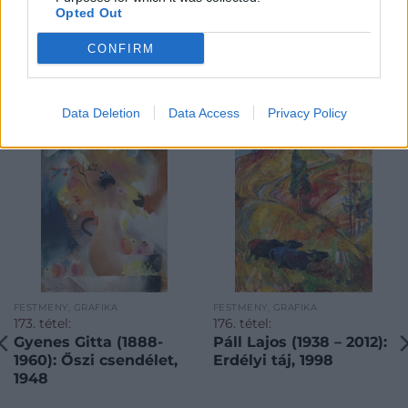
Opted Out
CONFIRM
KAPCSOLÓDÓ MŰTÁRGYAK
Data Deletion
Data Access
Privacy Policy
FESTMÉNY, GRAFIKA
FESTMÉNY, GRAFIKA
173. tétel:
176. tétel:
Gyenes Gitta (1888-
Páll Lajos (1938 – 2012):
1960): Őszi csendélet,
Erdélyi táj, 1998
1948