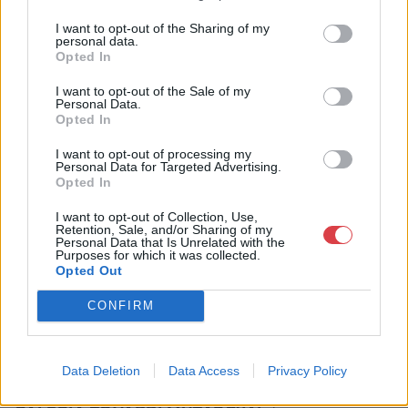
Eladó:
Amor Del Arte Galéria-
I want to opt-out of the Sharing of my
Aukciósház
personal data.
Opted In
Cím: Ráduly Zoltán
Amor Del Arte Kft.
I want to opt-out of the Sale of my
Sopron
Personal Data.
Opted In
06202391066
9400
I want to opt-out of processing my
Telefon: 06202391066
Personal Data for Targeted Advertising.
Opted In
Weboldal:
http://www.amordelarte.hu
I want to opt-out of Collection, Use,
Retention, Sale, and/or Sharing of my
Bemutatkozás: A cég főtevékenysége minden olyan
Personal Data that Is Unrelated with the
Purposes for which it was collected.
tevékenység, mely kapcsolatban áll a festmények és műtárgyak
Opted Out
adás-vételével, bizományosi értékesítésével, festmények
értékbecslésével és online aukciók szervezésével és
CONFIRM
lebonyolításával. A weboldalon elérhetőek a cég által kínált
festmények, és egy online aukciós felület is, mely által bárki
számára lehetőség nyílik egy regisztráció után, hogy részt
vegyen a cég online aukcióin.
Data Deletion
Data Access
Privacy Policy