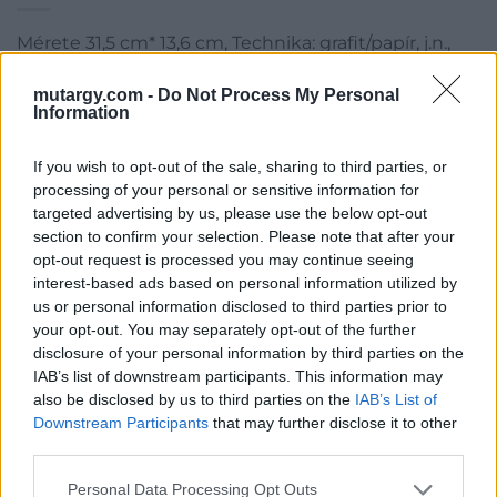
Mérete 31,5 cm* 13,6 cm, Technika: grafit/papír, j.n.,
szerepelt az 1971-es életmű kiállításon
mutargy.com -
Do Not Process My Personal
Information
Kategória:
Festmény, grafika
Kikiáltási ár:
12 000
Ft
If you wish to opt-out of the sale, sharing to third parties, or
processing of your personal or sensitive information for
Aukció adatai
targeted advertising by us, please use the below opt-out
section to confirm your selection. Please note that after your
Aukció neve:
II. Online Aukció 2019.04.29. - 05.12. Festmény,
opt-out request is processed you may continue seeing
grafika, műtárgy
interest-based ads based on personal information utilized by
us or personal information disclosed to third parties prior to
Aukció dátuma: 2019.05.12
your opt-out. You may separately opt-out of the further
Aukció ideje: 20:00
disclosure of your personal information by third parties on the
IAB’s list of downstream participants. This information may
Aukció helye:
https://www.amordelarte.hu/aukciok/
also be disclosed by us to third parties on the
IAB’s List of
Tételszám: 190
Downstream Participants
that may further disclose it to other
third parties.
Eladó adatai
Personal Data Processing Opt Outs