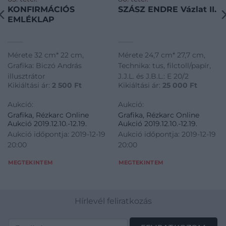
KONFIRMÁCIÓS
SZÁSZ ENDRE Vázlat II.
EMLÉKLAP
Mérete 32 cm* 22 cm,
Mérete 24,7 cm* 27,7 cm,
Grafika: Biczó András
Technika: tus, filctoll/papír,
illusztrátor
J.J.L. és J.B.L.: E 20/2
Kikiáltási ár:
2 500
Ft
Kikiáltási ár:
25 000
Ft
Aukció:
Aukció:
Grafika, Rézkarc Online
Grafika, Rézkarc Online
Aukció 2019.12.10.-12.19.
Aukció 2019.12.10.-12.19.
Aukció időpontja: 2019-12-19
Aukció időpontja: 2019-12-19
20:00
20:00
MEGTEKINTEM
MEGTEKINTEM
Hírlevél feliratkozás