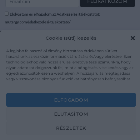
Elolvastam és elfogadom az Adatkezelési tájékoztatót:
mutargy.com/adatkezelesi-tajekoztato/
Rólunk
Áraink
Cookie (süti) kezelés
Médiaajánlat
ÁSZF
A legjobb felhasználói élmény biztosítása érdekében sütiket
Karrier
Adatvédelem
használunk az eszközinformációk tárolására és/vagy elérésére. Ezen
Kapcsolat
Impresszum
technológiákhoz való hozzájárulás lehetővé teszi számunkra, hogy
olyan adatokat dolgozzunk fel, mint a böngészési viselkedés vagy az
egyedi azonosítók ezen a webhelyen. A hozzájárulás megtagadása
vagy visszavonása bizonyos funkciókat hátrányosan befolyásolhat.
Kövesse a műtárgy.com-ot
ELFOGADOM
ELUTASÍTOM
Weboldal és Webshop készítés:
Ferenczi Sándor
RÉSZLETEK
Copyright 2026 ©
Mutargy.com