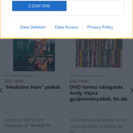
KAPCSOLÓDÓ MŰTÁRGYAK
CONFIRM
Data Deletion
Data Access
Privacy Policy
FESTMÉNY, GRAFIKA
FESTMÉNY, GRAFIKA
252. tétel:
245. tétel:
"Medicine Man" plakát
DVD lemez válogatás
Andy Vajna
gyűjteményéből, 94 db
nyomat, 103*73 cm
DVD lemez válogatás Andy
Kikiáltási ár:
18 000
Ft
Vajna gyűjteményéből, 94
db