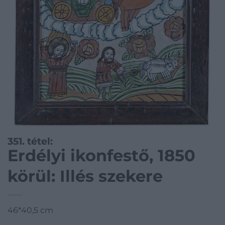
351. tétel:
Erdélyi ikonfestő, 1850
körül: Illés szekere
46*40,5 cm