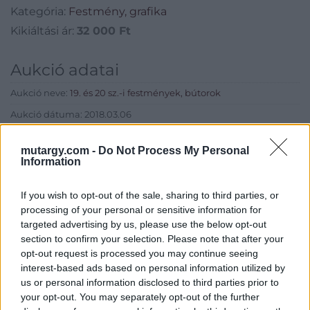
Kategória:
Festmény, grafika
Kikiáltási ár:
32 000
Ft
Aukció adatai
Aukció neve:
19. és 20 sz.-i festmények, bútorok
Aukció dátuma: 2018.03.06
Aukció ideje: 17:00
mutargy.com -
Do Not Process My Personal
Aukció helye: Budapest, Balaton utca 8.
Information
Tételszám: 351
If you wish to opt-out of the sale, sharing to third parties, or
processing of your personal or sensitive information for
Eladó adatai
targeted advertising by us, please use the below opt-out
section to confirm your selection. Please note that after your
Eladó:
Nagyházi Galéria és
opt-out request is processed you may continue seeing
Aukciósház
interest-based ads based on personal information utilized by
Cím: Müller Márta
us or personal information disclosed to third parties prior to
Nagyházi Galéria és Aukciósház
your opt-out. You may separately opt-out of the further
Kft.