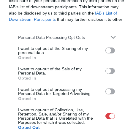
disclosure of your personal information by third parties on the
1055 Budapest, Balaton utca 8.
IAB’s list of downstream participants. This information may
also be disclosed by us to third parties on the
IAB’s List of
Telefon: +361 475 6000 +361
Downstream Participants
that may further disclose it to other
4756005
third parties.
Weboldal:
http://www.nagyhazi.hu
Personal Data Processing Opt Outs
Bemutatkozás: Magas színvonalú festmények és műtárgyak,
I want to opt-out of the Sharing of my
bútorok, szőnyegek, üveg, porcelán és ezüst tárgyak, ékszerek,
personal data.
néprajzi tárgyak értékesítése és aukcionálása. Hagyatékok és
Opted In
gyűjtemények árverezése. Ingyenes értékbecslés. Árveréseinkre
a tárgyfelvétel folyamatos.
I want to opt-out of the Sale of my
Personal Data.
Opted In
GALÉRIA TOVÁBBI MŰTÁRGYAI
I want to opt-out of processing my
Personal Data for Targeted Advertising.
Opted In
I want to opt-out of Collection, Use,
Retention, Sale, and/or Sharing of my
Personal Data that Is Unrelated with the
Purposes for which it was collected.
Opted Out