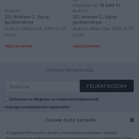
Kikiáltási ár:
15 000
Ft
Aukció:
Aukció:
251. Andrew G. Vajna
251. Andrew G. Vajna
gyűjteménye
gyűjteménye
Aukció időpontja: 2019-12-07
Aukció időpontja: 2019-12-07
14:00
14:00
MEGTEKINTEM
MEGTEKINTEM
Hírlevél feliratkozás
Elolvastam és elfogadom az Adatkezelési tájékoztatót:
mutargy.com/adatkezelesi-tajekoztato/
Cookie (süti) kezelés
Rólunk
Áraink
Médiaajánlat
ÁSZF
A legjobb felhasználói élmény biztosítása érdekében sütiket
Karrier
Adatvédelem
használunk az eszközinformációk tárolására és/vagy elérésére. Ezen