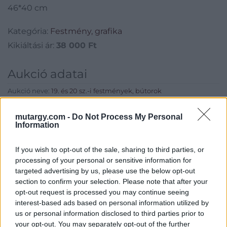
46*40 cm
Kategória:
Festmény, grafika
Kikiáltási ár:
38 000
Ft
Aukció adatai
Aukció neve:
19. és 20 sz.-i festmények, bútorok
Aukció dátuma: 2018.03.06
mutargy.com -
Do Not Process My Personal
Aukció ideje: 17:00
Information
Aukció helye: Budapest, Balaton utca 8.
If you wish to opt-out of the sale, sharing to third parties, or
Tételszám: 353
processing of your personal or sensitive information for
targeted advertising by us, please use the below opt-out
section to confirm your selection. Please note that after your
Eladó adatai
opt-out request is processed you may continue seeing
interest-based ads based on personal information utilized by
Eladó:
Nagyházi Galéria és
us or personal information disclosed to third parties prior to
Aukciósház
your opt-out. You may separately opt-out of the further