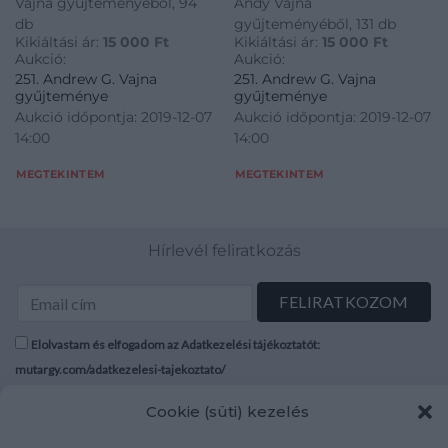
Vajna gyűjteményéből, 94
Andy Vajna
db
gyűjteményéből, 131 db
Kikiáltási ár:
15 000
Ft
Kikiáltási ár:
15 000
Ft
Aukció:
Aukció:
251. Andrew G. Vajna
251. Andrew G. Vajna
gyűjteménye
gyűjteménye
Aukció időpontja: 2019-12-07
Aukció időpontja: 2019-12-07
14:00
14:00
MEGTEKINTEM
MEGTEKINTEM
Hírlevél feliratkozás
Elolvastam és elfogadom az Adatkezelési tájékoztatót:
mutargy.com/adatkezelesi-tajekoztato/
Cookie (süti) kezelés
Rólunk
Áraink
Médiaajánlat
ÁSZF