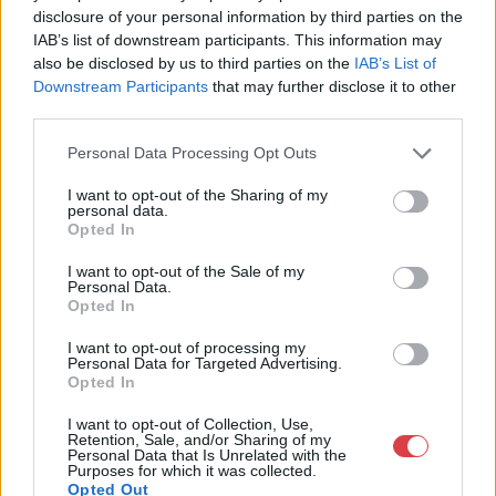
Cím: Müller Márta
disclosure of your personal information by third parties on the
Nagyházi Galéria és Aukciósház
IAB’s list of downstream participants. This information may
Kft.
also be disclosed by us to third parties on the
IAB’s List of
1055 Budapest, Balaton utca 8.
Downstream Participants
that may further disclose it to other
Telefon: +361 475 6000 +361
third parties.
4756005
Personal Data Processing Opt Outs
Weboldal:
http://www.nagyhazi.hu
I want to opt-out of the Sharing of my
personal data.
Bemutatkozás: Magas színvonalú festmények és műtárgyak,
Opted In
bútorok, szőnyegek, üveg, porcelán és ezüst tárgyak, ékszerek,
néprajzi tárgyak értékesítése és aukcionálása. Hagyatékok és
I want to opt-out of the Sale of my
gyűjtemények árverezése. Ingyenes értékbecslés. Árveréseinkre
Personal Data.
Opted In
a tárgyfelvétel folyamatos.
I want to opt-out of processing my
GALÉRIA TOVÁBBI MŰTÁRGYAI
Personal Data for Targeted Advertising.
Opted In
I want to opt-out of Collection, Use,
Retention, Sale, and/or Sharing of my
Personal Data that Is Unrelated with the
Purposes for which it was collected.
Opted Out