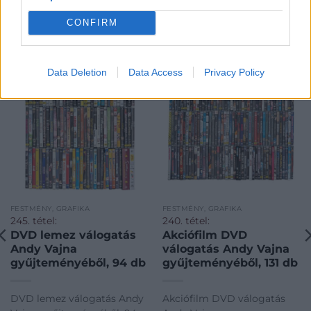
CONFIRM
KAPCSOLÓDÓ MŰTÁRGYAK
Data Deletion
Data Access
Privacy Policy
FESTMÉNY, GRAFIKA
FESTMÉNY, GRAFIKA
245. tétel:
240. tétel:
DVD lemez válogatás
Akciófilm DVD
Andy Vajna
válogatás Andy Vajna
gyűjteményéből, 94 db
gyűjteményéből, 131 db
DVD lemez válogatás Andy
Akciófilm DVD válogatás