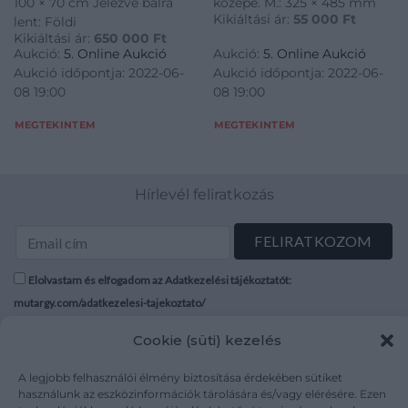
100 × 70 cm Jelezve balra
közepe. M.: 325 × 485 mm
Kikiáltási ár:
55 000
Ft
lent: Földi
Kikiáltási ár:
650 000
Ft
Aukció:
5. Online Aukció
Aukció:
5. Online Aukció
Aukció időpontja: 2022-06-
Aukció időpontja: 2022-06-
08 19:00
08 19:00
MEGTEKINTEM
MEGTEKINTEM
Hírlevél feliratkozás
Elolvastam és elfogadom az Adatkezelési tájékoztatót:
mutargy.com/adatkezelesi-tajekoztato/
Cookie (süti) kezelés
Rólunk
Áraink
Médiaajánlat
ÁSZF
A legjobb felhasználói élmény biztosítása érdekében sütiket
Karrier
Adatvédelem
használunk az eszközinformációk tárolására és/vagy elérésére. Ezen