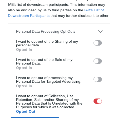
Telefon: (06 1) 331 0513
IAB’s list of downstream participants. This information may
also be disclosed by us to third parties on the
IAB’s List of
Weboldal:
http://bav-art.hu
Downstream Participants
that may further disclose it to other
Bemutatkozás: Az ország legnagyobb múltú, 240 esztendeje
third parties.
jogfolytonosan működő magyar vállalkozásaként a BÁV ZRt.
óriási tapasztalatával, szakmai tekintélyével és
Personal Data Processing Opt Outs
megbízhatóságával hagyományosan a magyar
műkereskedelem meghatározó szereplője. A 2007-ben
I want to opt-out of the Sharing of my
personal data.
megújult BÁV Aukciósház mára a magyarországi
Opted In
műkereskedelem egyik legfontosabb színterévé, kereskedelmi
és árverési központtá vált. . Hazánk legnagyobb
I want to opt-out of the Sale of my
műkereskedelmi üzlethálózatával rendelkező BÁV ZRt.
Personal Data.
felkészült munkatársai a hét hat napján állnak a műtárgyat
Opted In
eladni, vagy venni kívánók rendelkezésére.
I want to opt-out of processing my
Personal Data for Targeted Advertising.
GALÉRIA TOVÁBBI MŰTÁRGYAI
Opted In
I want to opt-out of Collection, Use,
Retention, Sale, and/or Sharing of my
Personal Data that Is Unrelated with the
Purposes for which it was collected.
Opted Out