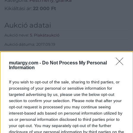
Kategória:
Festmény, grafika
Kikiáltási ár:
22 000
Ft
Aukció adatai
Aukció neve:
5. Plakátaukció
Aukció dátuma: 2017.09.19
Aukció ideje: 17:00
mutargy.com -
Do Not Process My Personal
Aukció helye: Budapest, 1052 Bécsi utca 3.
Information
Tételszám: 64
If you wish to opt-out of the sale, sharing to third parties, or
processing of your personal or sensitive information for
Eladó adatai
targeted advertising by us, please use the below opt-out
section to confirm your selection. Please note that after your
Eladó:
BÁV ART Aukciósház és
opt-out request is processed you may continue seeing
Galéria
interest-based ads based on personal information utilized by
Cím: BÁV ZRt.
us or personal information disclosed to third parties prior to
1027 Budapest, Csalogány u.
your opt-out. You may separately opt-out of the further
23-33.
disclosure of your personal information by third parties on the