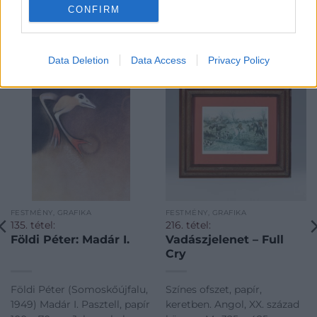
CONFIRM
KAPCSOLÓDÓ MŰTÁRGYAK
Data Deletion
Data Access
Privacy Policy
FESTMÉNY, GRAFIKA
FESTMÉNY, GRAFIKA
135. tétel:
216. tétel:
Földi Péter: Madár I.
Vadászjelenet – Full
Cry
Földi Péter (Somoskőújfalu,
Színes ofszet, papír,
1949) Madár I. Pasztell, papír
keretben. Angol, XX. század