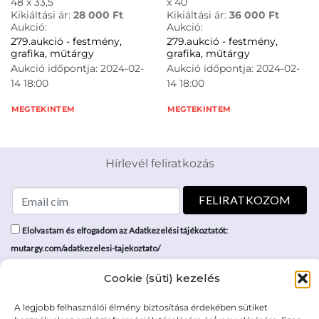
48 x 33,5
x 40
Kikiáltási ár:
28 000
Ft
Kikiáltási ár:
36 000
Ft
Aukció:
Aukció:
279.aukció - festmény,
279.aukció - festmény,
grafika, műtárgy
grafika, műtárgy
Aukció időpontja: 2024-02-
Aukció időpontja: 2024-02-
14 18:00
14 18:00
MEGTEKINTEM
MEGTEKINTEM
Hírlevél feliratkozás
Elolvastam és elfogadom az Adatkezelési tájékoztatót:
mutargy.com/adatkezelesi-tajekoztato/
Cookie (süti) kezelés
Rólunk
Áraink
Médiaajánlat
ÁSZF
A legjobb felhasználói élmény biztosítása érdekében sütiket