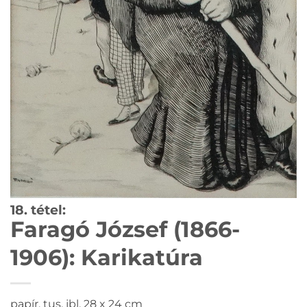
18. tétel:
Faragó József (1866-
1906): Karikatúra
papír, tus, jbl, 28 x 24 cm