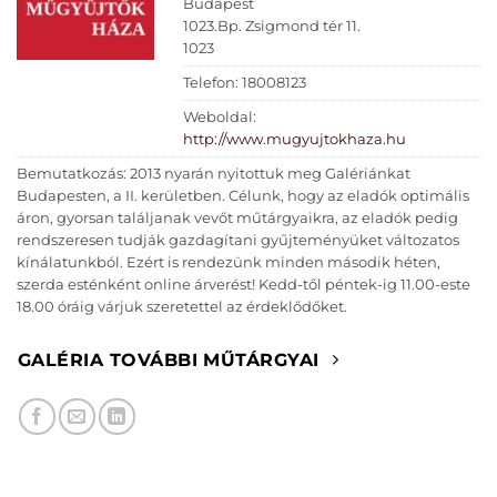
Budapest
1023.Bp. Zsigmond tér 11.
1023
Telefon: 18008123
Weboldal:
http://www.mugyujtokhaza.hu
Bemutatkozás: 2013 nyarán nyitottuk meg Galériánkat
Budapesten, a II. kerületben. Célunk, hogy az eladók optimális
áron, gyorsan találjanak vevőt műtárgyaikra, az eladók pedig
rendszeresen tudják gazdagítani gyűjteményüket változatos
kínálatunkból. Ezért is rendezünk minden második héten,
szerda esténként online árverést! Kedd-től péntek-ig 11.00-este
18.00 óráig várjuk szeretettel az érdeklődőket.
GALÉRIA TOVÁBBI MŰTÁRGYAI