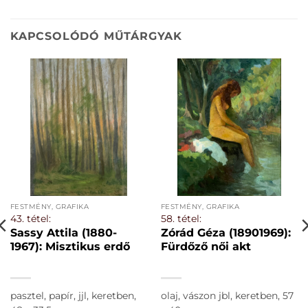
KAPCSOLÓDÓ MŰTÁRGYAK
FESTMÉNY, GRAFIKA
FESTMÉNY, GRAFIKA
43. tétel:
58. tétel:
Sassy Attila (1880-
Zórád Géza (18901969):
1967): Misztikus erdő
Fürdőző női akt
pasztel, papír, jjl, keretben,
olaj, vászon jbl, keretben, 57