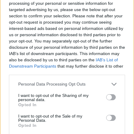
processing of your personal or sensitive information for
Aukció helye:
https://www.amordelarte.hu/aukciok/
targeted advertising by us, please use the below opt-out
section to confirm your selection. Please note that after your
Tételszám: 93
opt-out request is processed you may continue seeing
interest-based ads based on personal information utilized by
Eladó adatai
us or personal information disclosed to third parties prior to
your opt-out. You may separately opt-out of the further
Eladó:
Amor Del Arte Galéria-
disclosure of your personal information by third parties on the
Aukciósház
IAB’s list of downstream participants. This information may
also be disclosed by us to third parties on the
IAB’s List of
Cím: Ráduly Zoltán
Downstream Participants
that may further disclose it to other
Amor Del Arte Kft.
third parties.
Sopron
06202391066
Personal Data Processing Opt Outs
9400
Telefon: 06202391066
I want to opt-out of the Sharing of my
personal data.
Weboldal:
Opted In
http://www.amordelarte.hu
I want to opt-out of the Sale of my
Bemutatkozás: A cég főtevékenysége minden olyan
Personal Data.
tevékenység, mely kapcsolatban áll a festmények és műtárgyak
Opted In
adás-vételével, bizományosi értékesítésével, festmények