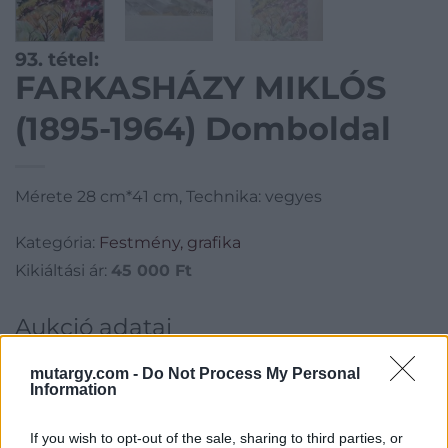
93. tétel:
FARKASHÁZY MIKLÓS
(1895-1964) Domboldal
Mérete 28 cm*41 cm, Technika: vegyes
Kategória:
Festmény, grafika
Kikiáltási ár:
45 000
Ft
Aukció adatai
Aukció neve:
II. Online Aukció 2019.04.29. - 05.12. Festmény,
mutargy.com -
Do Not Process My Personal
grafika, műtárgy
Information
Aukció dátuma: 2019.05.12
If you wish to opt-out of the sale, sharing to third parties, or
Aukció ideje: 20:00