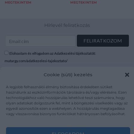
MEGTEKINTEM
MEGTEKINTEM
Hírlevél feliratkozás
Elolvastam és elfogadom az Adatkezelési tájékoztatót:
mutargy.com/adatkezelesi-tajekoztato/
Cookie (süti) kezelés
Rólunk
Áraink
Médiaajánlat
ÁSZF
A legjobb felhasználói élmény biztosítása érdekében sütiket
Karrier
Adatvédelem
használunk az eszközinformációk tárolására és/vagy elérésére. Ezen
technológiákhoz való hozzájárulás lehetővé teszi számunkra, hogy
Kapcsolat
Impresszum
olyan adatokat dolgozzunk fel, mint a böngészési viselkedés vagy az
egyedi azonosítók ezen a webhelyen. A hozzájárulás megtagadása
vagy visszavonása bizonyos funkciókat hátrányosan befolyásolhat.
Kövesse a műtárgy.com-ot
ELFOGADOM