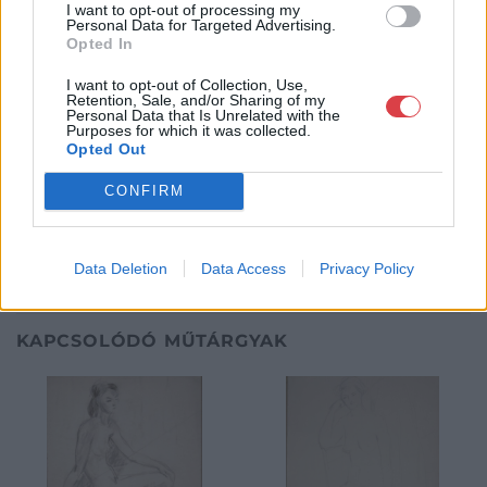
I want to opt-out of processing my
értékbecslésével és online aukciók szervezésével és
Personal Data for Targeted Advertising.
lebonyolításával. A weboldalon elérhetőek a cég által kínált
Opted In
festmények, és egy online aukciós felület is, mely által bárki
számára lehetőség nyílik egy regisztráció után, hogy részt
I want to opt-out of Collection, Use,
vegyen a cég online aukcióin.
Retention, Sale, and/or Sharing of my
Personal Data that Is Unrelated with the
Purposes for which it was collected.
GALÉRIA TOVÁBBI MŰTÁRGYAI
Opted Out
CONFIRM
Data Deletion
Data Access
Privacy Policy
KAPCSOLÓDÓ MŰTÁRGYAK