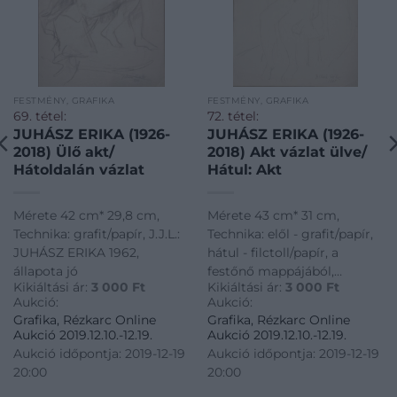
FESTMÉNY, GRAFIKA
FESTMÉNY, GRAFIKA
69. tétel:
72. tétel:
JUHÁSZ ERIKA (1926-
JUHÁSZ ERIKA (1926-
2018) Ülő akt/
2018) Akt vázlat ülve/
Hátoldalán vázlat
Hátul: Akt
Mérete 42 cm* 29,8 cm,
Mérete 43 cm* 31 cm,
Technika: grafit/papír, J.J.L.:
Technika: elől - grafit/papír,
JUHÁSZ ERIKA 1962,
hátul - filctoll/papír, a
állapota jó
festőnő mappájából,
Kikiáltási ár:
3 000
Ft
Kikiáltási ár:
3 000
Ft
állapota: kicsit a szélei
Aukció:
Aukció:
használtak, J.J.L.: JUHÁSZ
Grafika, Rézkarc Online
Grafika, Rézkarc Online
ERIKA 1965
Aukció 2019.12.10.-12.19.
Aukció 2019.12.10.-12.19.
Aukció időpontja: 2019-12-19
Aukció időpontja: 2019-12-19
20:00
20:00