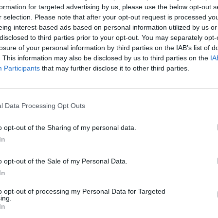
formation for targeted advertising by us, please use the below opt-out s
Cím: Dudás Attila
r selection. Please note that after your opt-out request is processed y
Műgyűjtők Háza kft.
eing interest-based ads based on personal information utilized by us or
Budapest
disclosed to third parties prior to your opt-out. You may separately opt-
1023.Bp. Zsigmond tér 11.
losure of your personal information by third parties on the IAB’s list of
1023
. This information may also be disclosed by us to third parties on the
IA
Telefon: 18008123
Participants
that may further disclose it to other third parties.
Weboldal:
http://www.mu
Bemutatkozás: 2013 nyarán nyitottuk meg Galériá
optimális áron, gyorsan találjanak vevőt műtárg
l Data Processing Opt Outs
gyűjteményüket változatos kínálatunkból. Ezért
árverést! Kedd-től péntek-ig 11.00-este 18.00 órái
o opt-out of the Sharing of my personal data.
In
GALÉRIA TOVÁBBI MŰTÁRGYAI
o opt-out of the Sale of my Personal Data.
In
to opt-out of processing my Personal Data for Targeted
ing.
In