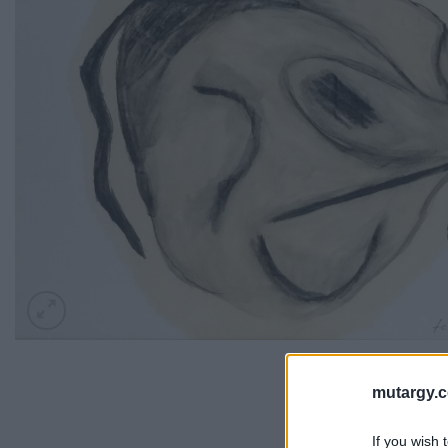
mutargy.
If you wish 