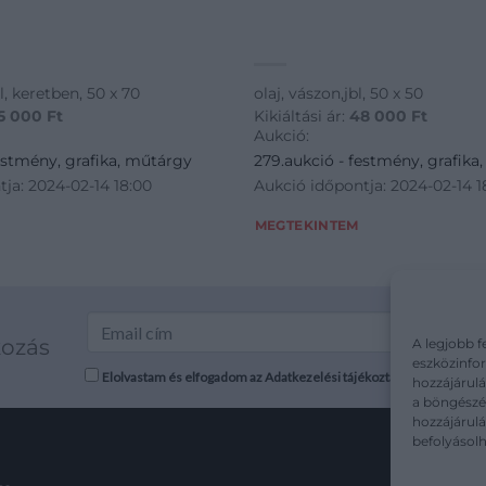
bl, keretben, 50 x 70
olaj, vászon,jbl, 50 x 50
5 000
Ft
Kikiáltási ár:
48 000
Ft
Aukció:
estmény, grafika, műtárgy
279.aukció - festmény, grafika
ja: 2024-02-14 18:00
Aukció időpontja: 2024-02-14 1
MEGTEKINTEM
kozás
A legjobb f
eszközinfor
Elolvastam és elfogadom az Adatkezelési tájékoztatót: mutargy.co
hozzájárulá
a böngészés
hozzájárul
befolyásolh