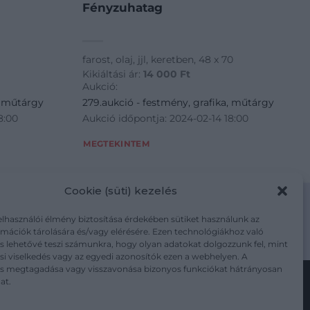
Fényzuhatag
farost, olaj, jjl, keretben, 48 x 70
Kikiáltási ár:
14 000
Ft
Aukció:
, műtárgy
279.aukció - festmény, grafika, műtárgy
8:00
Aukció időpontja: 2024-02-14 18:00
MEGTEKINTEM
Cookie (süti) kezelés
elhasználói élmény biztosítása érdekében sütiket használunk az
mációk tárolására és/vagy elérésére. Ezen technológiákhoz való
m/adatkezelesi-tajekoztato/
s lehetővé teszi számunkra, hogy olyan adatokat dolgozzunk fel, mint
i viselkedés vagy az egyedi azonosítók ezen a webhelyen. A
ás megtagadása vagy visszavonása bizonyos funkciókat hátrányosan
at.
Kövesse a műtárgy.com-ot