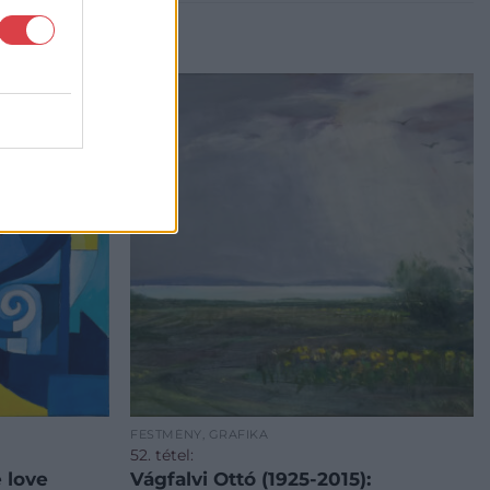
FESTMÉNY, GRAFIKA
52. tétel:
e love
Vágfalvi Ottó (1925-2015):