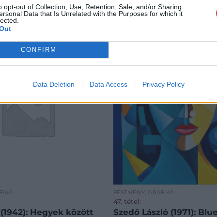
o opt-out of Collection, Use, Retention, Sale, and/or Sharing
ersonal Data that Is Unrelated with the Purposes for which it
lected.
Out
CONFIRM
Data Deletion
Data Access
Privacy Policy
FIKA
FESTMÉNY, GRAFIKA
47. tétel:
 (1942): Hegyek között
Szedő László (1971): Blu