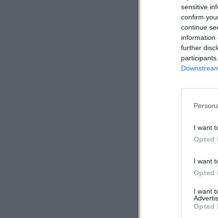
sensitive in
confirm you
continue se
information 
further disc
participants
Downstream 
Persona
I want t
Opted 
I want t
Opted 
I want 
Advertis
Opted 