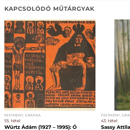
KAPCSOLÓDÓ MŰTÁRGYAK
FESTMÉNY, GRAFIKA
FESTMÉNY, GRA
55. tétel:
43. tétel:
Würtz Ádám (1927 – 1995): Ó
Sassy Attil