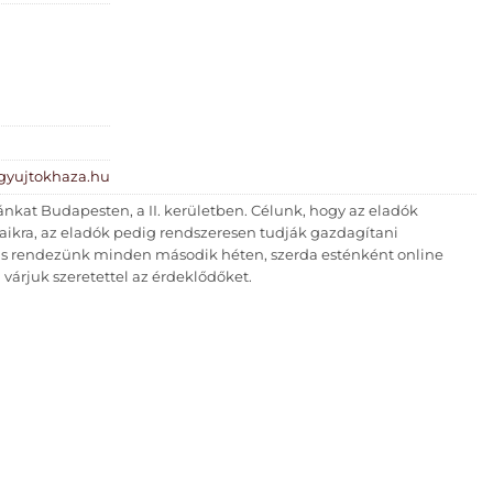
gyujtokhaza.hu
nkat Budapesten, a II. kerületben. Célunk, hogy az eladók
yaikra, az eladók pedig rendszeresen tudják gazdagítani
 is rendezünk minden második héten, szerda esténként online
g várjuk szeretettel az érdeklődőket.