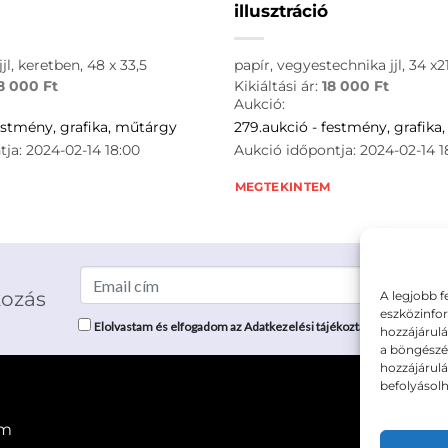
illusztráció
jjl, keretben, 48 x 33,5
papír, vegyestechnika jjl, 34 x21
8 000
Ft
Kikiáltási ár:
18 000
Ft
Aukció:
estmény, grafika, műtárgy
279.aukció - festmény, grafika
ja: 2024-02-14 18:00
Aukció időpontja: 2024-02-14 1
MEGTEKINTEM
kozás
A legjobb f
eszközinfor
Elolvastam és elfogadom az Adatkezelési tájékoztatót: mutargy.co
hozzájárulá
a böngészés
hozzájárul
befolyásolh
em