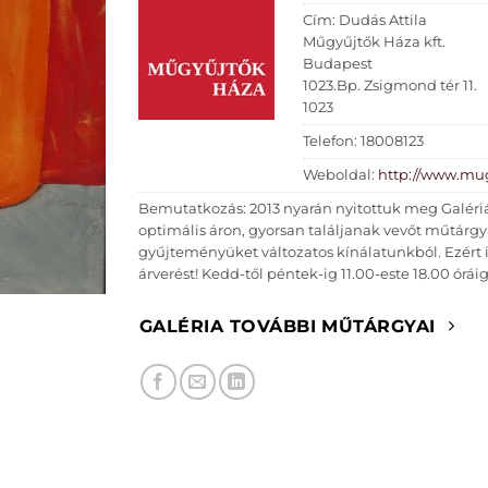
Cím: Dudás Attila
Műgyűjtők Háza kft.
Budapest
1023.Bp. Zsigmond tér 11.
1023
Telefon: 18008123
Weboldal:
http://www.mu
Bemutatkozás: 2013 nyarán nyitottuk meg Galériá
optimális áron, gyorsan találjanak vevőt műtárg
gyűjteményüket változatos kínálatunkból. Ezért
árverést! Kedd-től péntek-ig 11.00-este 18.00 órái
GALÉRIA TOVÁBBI MŰTÁRGYAI