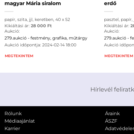
magyar Mária siralom
erdő
papír, szita, jjl, keretben, 40 x 52
pasztel, papír, 
Kikiáltási ár:
28 000
Ft
Kikiáltási ár:
2
Aukció:
Aukció:
279.aukció - festmény, grafika, műtárgy
279.aukció - f
Aukció időpontja: 2024-02-14 18:00
Aukció időpont
MEGTEKINTEM
MEGTEKINTEM
Hírlevél felirat
Rólunk
Áraink
Médiaajánlat
ÁSZF
Karrier
Adatvédel