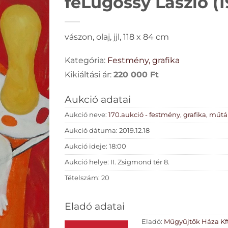
feLugossy László (1
vászon, olaj, jjl, 118 x 84 cm
Kategória:
Festmény, grafika
Kikiáltási ár:
220 000
Ft
Aukció adatai
Aukció neve:
170.aukció - festmény, grafika, műt
Aukció dátuma: 2019.12.18
Aukció ideje: 18:00
Aukció helye: II. Zsigmond tér 8.
Tételszám: 20
Eladó adatai
Eladó:
Műgyűjtők Háza Kft