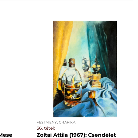
FESTMÉNY, GRAFIKA
56. tétel:
 Mese
Zoltai Attila (1967): Csendélet