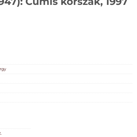
947): Cumis korszak, 1997
árgy
.