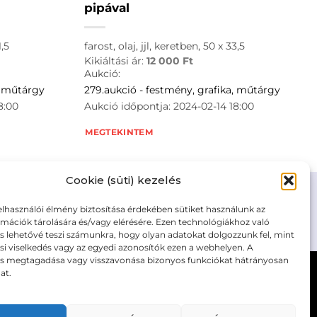
pipával
,5
farost, olaj, jjl, keretben, 50 x 33,5
Kikiáltási ár:
12 000
Ft
Aukció:
, műtárgy
279.aukció - festmény, grafika, műtárgy
8:00
Aukció időpontja: 2024-02-14 18:00
MEGTEKINTEM
Cookie (süti) kezelés
elhasználói élmény biztosítása érdekében sütiket használunk az
mációk tárolására és/vagy elérésére. Ezen technológiákhoz való
m/adatkezelesi-tajekoztato/
s lehetővé teszi számunkra, hogy olyan adatokat dolgozzunk fel, mint
i viselkedés vagy az egyedi azonosítók ezen a webhelyen. A
ás megtagadása vagy visszavonása bizonyos funkciókat hátrányosan
at.
Kövesse a műtárgy.com-ot