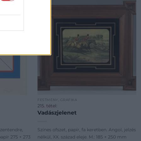
FESTMÉNY, GRAFIKA
215. tétel:
Vadászjelenet
Szentendre,
Színes ofszet, papír, fa keretben. Angol, jelzés
papír 275 × 273
nélkül, XX. század eleje. M.: 185 × 250 mm