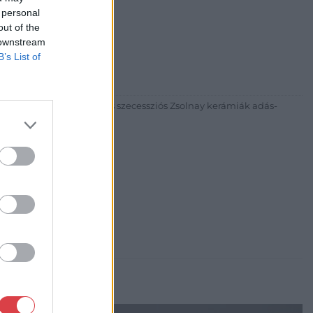
 personal
out of the
30
 downstream
B’s List of
81 269-4681
itgaleria.hu
ázadi magyar festészet és szecessziós Zsolnay kerámiák adás-
3 alkalommal.