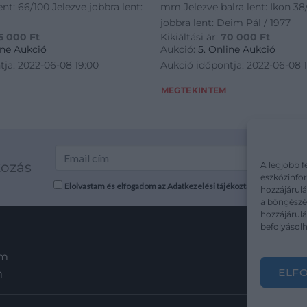
ent: 66/100 Jelezve jobbra lent:
mm Jelezve balra lent: Ikon 38
jobbra lent: Deim Pál / 1977
5 000
Ft
Kikiáltási ár:
70 000
Ft
ine Aukció
Aukció:
5. Online Aukció
tja: 2022-06-08 19:00
Aukció időpontja: 2022-06-08 
MEGTEKINTEM
kozás
A legjobb f
eszközinfor
Elolvastam és elfogadom az Adatkezelési tájékoztatót: mutargy.co
hozzájárulá
a böngészés
hozzájárul
befolyásolh
em
ELF
m