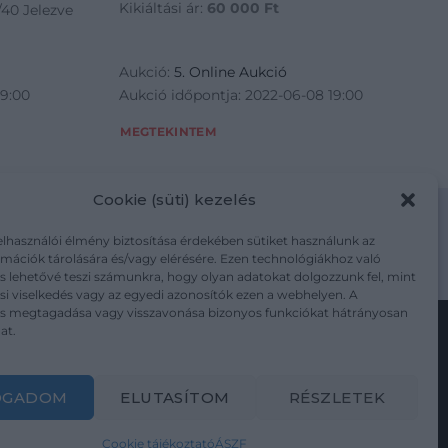
Kikiáltási ár:
60 000
Ft
/40 Jelezve
Aukció:
5. Online Aukció
19:00
Aukció időpontja: 2022-06-08 19:00
MEGTEKINTEM
Cookie (süti) kezelés
elhasználói élmény biztosítása érdekében sütiket használunk az
mációk tárolására és/vagy elérésére. Ezen technológiákhoz való
m/adatkezelesi-tajekoztato/
s lehetővé teszi számunkra, hogy olyan adatokat dolgozzunk fel, mint
i viselkedés vagy az egyedi azonosítók ezen a webhelyen. A
ás megtagadása vagy visszavonása bizonyos funkciókat hátrányosan
at.
Kövesse a műtárgy.com-ot
OGADOM
ELUTASÍTOM
RÉSZLETEK
Cookie tájékoztató
ÁSZF