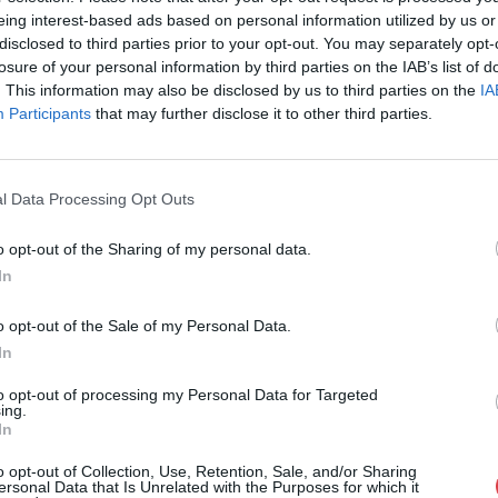
eing interest-based ads based on personal information utilized by us or
Cím: Nemes Zsófia
disclosed to third parties prior to your opt-out. You may separately opt-
Mű-Terem Galéria Kft.
1055 Budapest, Falk Miksa u. 
losure of your personal information by third parties on the IAB’s list of
. This information may also be disclosed by us to third parties on the
IA
Telefon: 36-1-312-2071, 269-46
Participants
that may further disclose it to other third parties.
Weboldal:
http://www.viragjud
Bemutatkozás: Kiemelkedő kvalitású 19. és 20. sz
vétele és aukcionálása. Exkluzív aukciók évente 
l Data Processing Opt Outs
GALÉRIA TOVÁBBI MŰTÁRGYAI
o opt-out of the Sharing of my personal data.
In
o opt-out of the Sale of my Personal Data.
In
to opt-out of processing my Personal Data for Targeted
ing.
In
o opt-out of Collection, Use, Retention, Sale, and/or Sharing
ersonal Data that Is Unrelated with the Purposes for which it