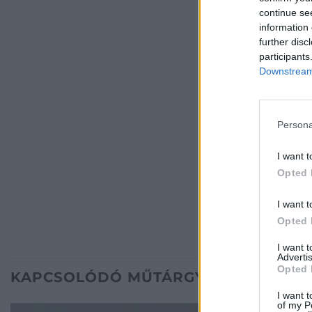
continue se
information 
further disc
participants
Downstream 
Persona
I want t
Opted 
I want t
Opted 
I want 
Advertis
Opted 
KAPCSOLÓDÓ MŰTÁRGYAK
I want t
of my P