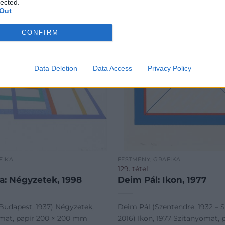
lected.
Out
CONFIRM
Data Deletion
Data Access
Privacy Policy
FIKA
FESTMÉNY, GRAFIKA
129. tétel:
a: Négyzetek, 1998
Deim Pál: Ikon, 1977
Budapest, 1937) Négyzetek,
Deim Pál (Szentendre, 1932 – 
mat, papír 200 × 200 mm
2016) Ikon, 1977 Szitanyomat, 