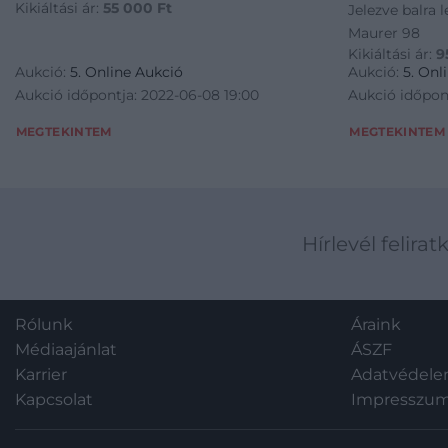
Kikiáltási ár:
55 000
Ft
Jelezve balra l
Maurer 98
Kikiáltási ár:
9
Aukció:
5. Online Aukció
Aukció:
5. Onl
Aukció időpontja: 2022-06-08 19:00
Aukció időpon
MEGTEKINTEM
MEGTEKINTEM
Hírlevél felirat
Rólunk
Áraink
Médiaajánlat
ÁSZF
Karrier
Adatvédel
Kapcsolat
Impresszu