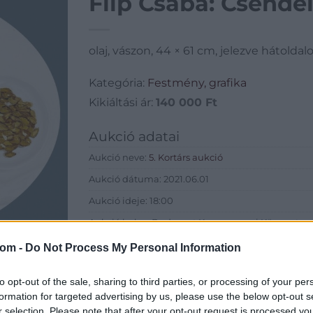
Filp Csaba: Csendé
olaj, vászon, 44 × 61 cm, jelezve hátoldal
Kategória:
Festmény, grafika
Kikiáltási ár:
140 000
Ft
Aukció adatai
Aukció neve:
5. Kortárs aukció
Aukció dátuma: 2021.06.01
Aukció ideje: 18:00
Aukció helye: Budapest Kongresszusi Központ
Tételszám: 72
com -
Do Not Process My Personal Information
Eladó adatai
to opt-out of the sale, sharing to third parties, or processing of your per
formation for targeted advertising by us, please use the below opt-out s
Eladó:
Virág Judit Galéria
r selection. Please note that after your opt-out request is processed y