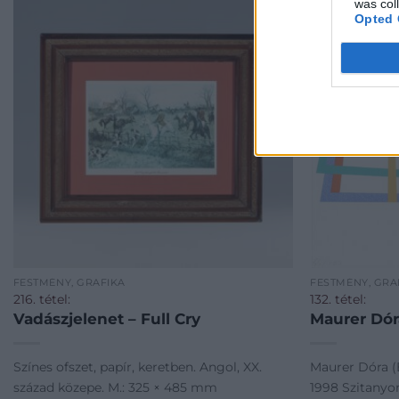
was col
Opted 
FESTMÉNY, GRAFIKA
FESTMÉNY, GRA
216. tétel:
132. tétel:
Vadászjelenet – Full Cry
Maurer Dór
Színes ofszet, papír, keretben. Angol, XX.
Maurer Dóra (
század közepe. M.: 325 × 485 mm
1998 Szitanyo