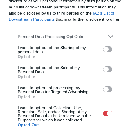
disclosure of your personal information by third parties on the
Eladó adatai
IAB’s list of downstream participants. This information may
also be disclosed by us to third parties on the
IAB’s List of
Eladó:
Virág Judit Galéria
Downstream Participants
that may further disclose it to other
Cím: Nemes Zsófia
third parties.
Mű-Terem Galéria Kft.
1055 Budapest, Falk Miksa u. 30
Personal Data Processing Opt Outs
Telefon: 36-1-312-2071, 269-4681 269-4681
I want to opt-out of the Sharing of my
personal data.
Weboldal:
http://www.viragjuditgaleria.hu
Opted In
Bemutatkozás: Kiemelkedő kvalitású 19. és 20. századi magyar
festészet és szecessziós Zsolnay kerámiák adás-vétele és
I want to opt-out of the Sale of my
Personal Data.
aukcionálása. Exkluzív aukciók évente 3 alkalommal.
Opted In
GALÉRIA TOVÁBBI MŰTÁRGYAI
I want to opt-out of processing my
Personal Data for Targeted Advertising.
Opted In
I want to opt-out of Collection, Use,
Retention, Sale, and/or Sharing of my
Personal Data that Is Unrelated with the
Purposes for which it was collected.
Opted Out