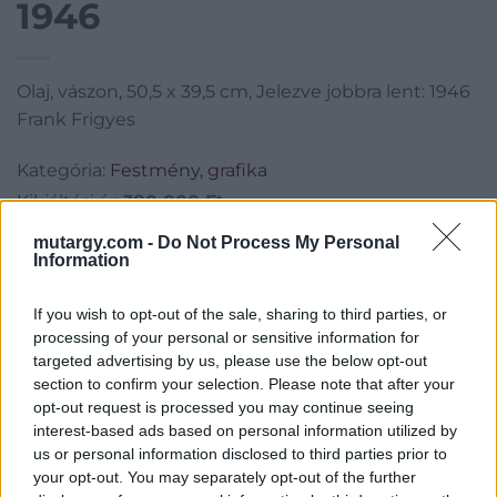
1946
Olaj, vászon, 50,5 x 39,5 cm, Jelezve jobbra lent: 1946
Frank Frigyes
Kategória:
Festmény, grafika
Kikiáltási ár:
380 000
Ft
mutargy.com -
Do Not Process My Personal
Aukció adatai
Information
Aukció neve:
68. Téli aukció
If you wish to opt-out of the sale, sharing to third parties, or
Aukció dátuma: 2021.12.19
processing of your personal or sensitive information for
targeted advertising by us, please use the below opt-out
Aukció ideje: 18:00
section to confirm your selection. Please note that after your
Aukció helye: Budapest Kongresszusi Központ
opt-out request is processed you may continue seeing
interest-based ads based on personal information utilized by
Tételszám: 21
us or personal information disclosed to third parties prior to
your opt-out. You may separately opt-out of the further