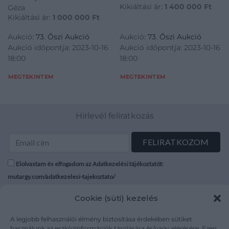
Kikiáltási ár:
1 400 000
Ft
Géza
Kikiáltási ár:
1 000 000
Ft
Aukció:
73. Őszi Aukció
Aukció:
73. Őszi Aukció
Aukció időpontja: 2023-10-16
Aukció időpontja: 2023-10-16
18:00
18:00
MEGTEKINTEM
MEGTEKINTEM
Hírlevél feliratkozás
Elolvastam és elfogadom az Adatkezelési tájékoztatót:
mutargy.com/adatkezelesi-tajekoztato/
Cookie (süti) kezelés
Rólunk
Áraink
Médiaajánlat
ÁSZF
A legjobb felhasználói élmény biztosítása érdekében sütiket
Karrier
Adatvédelem
használunk az eszközinformációk tárolására és/vagy elérésére. Ezen