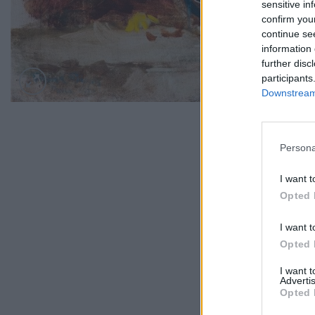
sensitive in
confirm you
continue se
information 
further disc
participants
Downstream 
Persona
I want t
Opted 
I want t
Opted 
I want 
Advertis
Opted 