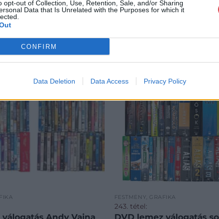
o opt-out of Collection, Use, Retention, Sale, and/or Sharing
ersonal Data that Is Unrelated with the Purposes for which it
lected.
Out
CONFIRM
Data Deletion
Data Access
Privacy Policy
FIKA
FESTMÉNY, GRAFIKA
243. tétel:
válogatás Andy Vajna
DVD lemez válogatás so