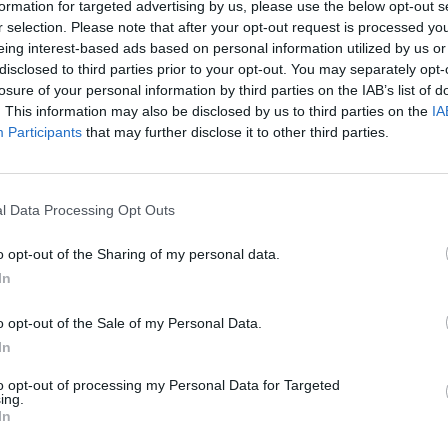
formation for targeted advertising by us, please use the below opt-out s
Eladó adatai
r selection. Please note that after your opt-out request is processed y
eing interest-based ads based on personal information utilized by us or
Eladó:
Nagyház
disclosed to third parties prior to your opt-out. You may separately opt-
Cím: Müller M
losure of your personal information by third parties on the IAB’s list of
Nagyházi Galér
. This information may also be disclosed by us to third parties on the
IA
1055 Budapest,
Participants
that may further disclose it to other third parties.
Telefon: +361 
Weboldal:
htt
l Data Processing Opt Outs
Bemutatkozás: Magas színvonalú festmények és m
ékszerek, néprajzi tárgyak értékesítése és aukc
o opt-out of the Sharing of my personal data.
értékbecslés. Árveréseinkre a tárgyfelvétel folyam
In
GALÉRIA TOVÁBBI MŰTÁRGYAI
o opt-out of the Sale of my Personal Data.
In
to opt-out of processing my Personal Data for Targeted
ing.
In