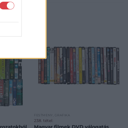
FESTMÉNY, GRAFIKA
238. tétel:
rozatokból
Magyar filmek DVD válogatás