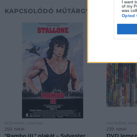
I want t
of my P
KAPCSOLÓDÓ MŰTÁRGYAK
was col
Opted 
FESTMÉNY, GRAFIKA
FESTMÉNY, GRA
250. tétel:
239. tétel:
"Rambo III." plakát – Sylvester
DVD lemez 