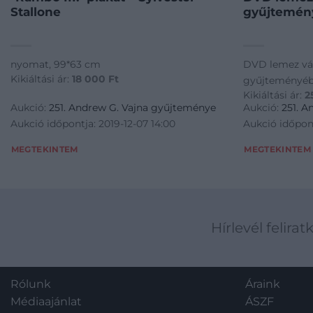
Stallone
gyűjtemény
nyomat, 99*63 cm
DVD lemez vá
Kikiáltási ár:
18 000
Ft
gyűjteményéb
Kikiáltási ár:
2
Aukció:
251. Andrew G. Vajna gyűjteménye
Aukció:
251. 
Aukció időpontja: 2019-12-07 14:00
Aukció időpont
MEGTEKINTEM
MEGTEKINTEM
Hírlevél felirat
Rólunk
Áraink
Médiaajánlat
ÁSZF