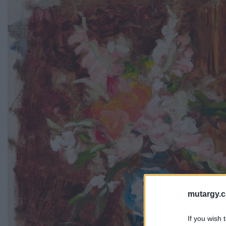
mutargy.
If you wish 