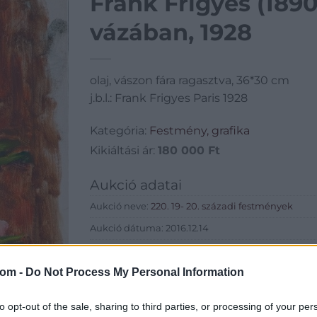
Frank Frigyes (1890
vázában, 1928
olaj, vászon fára ragasztva, 36*30 cm
j.b.l.: Frank Frigyes Paris 1928
Kategória:
Festmény, grafika
Kikiáltási ár:
180 000
Ft
Aukció adatai
Aukció neve:
220. 19- 20. századi festmények
Aukció dátuma: 2016.12.14
Aukció ideje: 17:00
com -
Do Not Process My Personal Information
Aukció helye: Budapest, Balaton utca 8.
Tételszám: 607
to opt-out of the sale, sharing to third parties, or processing of your per