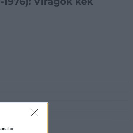
-1976): Virágok kék
sonal or