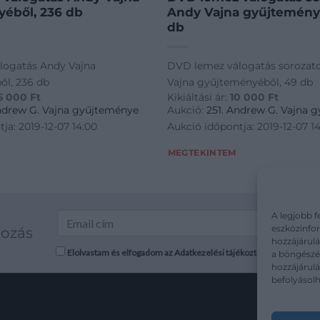
éből, 236 db
Andy Vajna gyűjtemény
db
logatás Andy Vajna
DVD lemez válogatás sorozat
ől, 236 db
Vajna gyűjteményéből, 49 db
5 000
Ft
Kikiáltási ár:
10 000
Ft
Andrew G. Vajna gyűjteménye
Aukció:
251. Andrew G. Vajna 
ja: 2019-12-07 14:00
Aukció időpontja: 2019-12-07 1
MEGTEKINTEM
A legjobb f
eszközinfor
kozás
hozzájárulá
Elolvastam és elfogadom az Adatkezelési tájékoztatót: mutargy.co
a böngészés
hozzájárul
befolyásolh