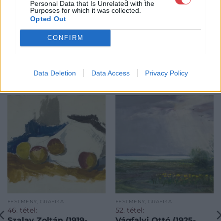
Personal Data that Is Unrelated with the
Purposes for which it was collected.
Opted Out
CONFIRM
Data Deletion
Data Access
Privacy Policy
KAPCSOLÓDÓ MŰTÁRGYAK
FESTMÉNY, GRAFIKA
FESTMÉNY, GRAFIKA
46. tétel:
52. tétel:
Szalay Zoltán (1919-
Vágfalvi Ottó (1925-