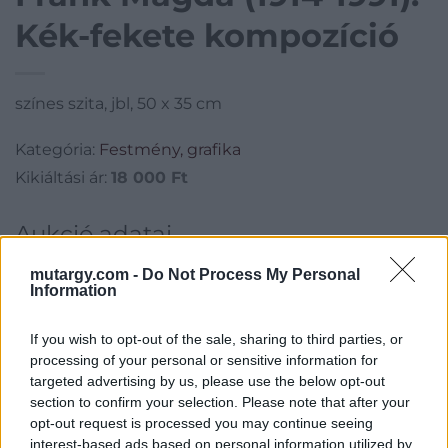
Kék-fekete kompozíció
színes szita, jbl, 50 x 35 cm
Kategória:
Festmény, grafika
Kikiáltási ár:
18 000
Ft
Aukció adatai
Aukció neve:
176.aukció - festmény, grafika, műtárgy
mutargy.com -
Do Not Process My Personal
Information
Aukció dátuma: 2020.05.20
Aukció ideje: 18:00
If you wish to opt-out of the sale, sharing to third parties, or
processing of your personal or sensitive information for
Aukció helye: II. Zsigmond tér 8.
targeted advertising by us, please use the below opt-out
Tételszám: 21
section to confirm your selection. Please note that after your
opt-out request is processed you may continue seeing
interest-based ads based on personal information utilized by