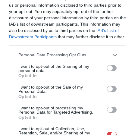
Eladó adatai
us or personal information disclosed to third parties prior to
your opt-out. You may separately opt-out of the further
Eladó:
Műgyűjtők Háza Kft.
disclosure of your personal information by third parties on the
Cím: Dudás Attila
IAB’s list of downstream participants. This information may
Műgyűjtők Háza kft.
also be disclosed by us to third parties on the
IAB’s List of
Budapest
Downstream Participants
that may further disclose it to other
1023.Bp. Zsigmond tér 11.
third parties.
1023
Personal Data Processing Opt Outs
Telefon: 18008123
Weboldal:
I want to opt-out of the Sharing of my
http://www.mugyujtokhaza.hu
personal data.
Opted In
Bemutatkozás: 2013 nyarán nyitottuk meg Galériánkat
Budapesten, a II. kerületben. Célunk, hogy az eladók optimális
I want to opt-out of the Sale of my
Personal Data.
áron, gyorsan találjanak vevőt műtárgyaikra, az eladók pedig
Opted In
rendszeresen tudják gazdagítani gyűjteményüket változatos
kínálatunkból. Ezért is rendezünk minden második héten,
I want to opt-out of processing my
szerda esténként online árverést! Kedd-től péntek-ig 11.00-este
Personal Data for Targeted Advertising.
18.00 óráig várjuk szeretettel az érdeklődőket.
Opted In
I want to opt-out of Collection, Use,
GALÉRIA TOVÁBBI MŰTÁRGYAI
Retention, Sale, and/or Sharing of my