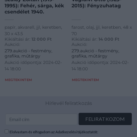
1995): Fehér, sárga, kék
2015): Fényzuhatag
csendélet 1940.
papír, akvarell, jjl, keretben,
farost, olaj, jjl, keretben, 48 x
30 x 43.5
70
Kikiáltási ár:
12 000
Ft
Kikiáltási ár:
14 000
Ft
Aukció:
Aukció:
279.aukció - festmény,
279.aukció - festmény,
grafika, műtárgy
grafika, műtárgy
Aukció időpontja: 2024-02-
Aukció időpontja: 2024-02-
14 18:00
14 18:00
MEGTEKINTEM
MEGTEKINTEM
Hírlevél feliratkozás
Elolvastam és elfogadom az Adatkezelési tájékoztatót: