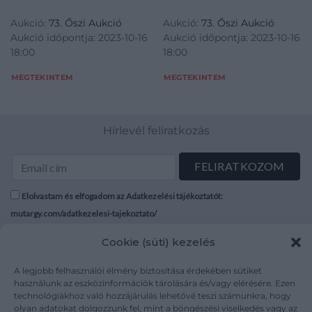
Aukció:
73. Őszi Aukció
Aukció:
73. Őszi Aukció
Aukció időpontja: 2023-10-16
Aukció időpontja: 2023-10-16
18:00
18:00
MEGTEKINTEM
MEGTEKINTEM
Hírlevél feliratkozás
Elolvastam és elfogadom az Adatkezelési tájékoztatót:
mutargy.com/adatkezelesi-tajekoztato/
Cookie (süti) kezelés
Rólunk
Áraink
Médiaajánlat
ÁSZF
A legjobb felhasználói élmény biztosítása érdekében sütiket
Karrier
Adatvédelem
használunk az eszközinformációk tárolására és/vagy elérésére. Ezen
technológiákhoz való hozzájárulás lehetővé teszi számunkra, hogy
Kapcsolat
Impresszum
olyan adatokat dolgozzunk fel, mint a böngészési viselkedés vagy az