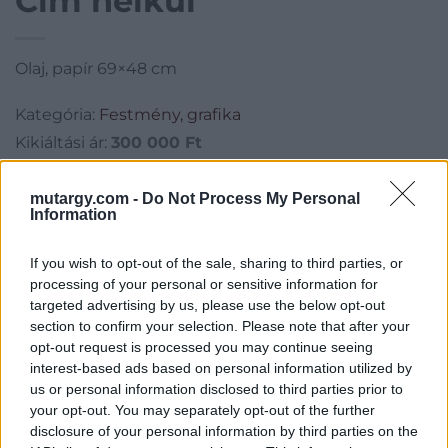
Cím nélkül
Olaj, papír 69×48 cm
Kategória:
Festmény, grafika
Kikiáltási ár:
300 000
Ft
Aukció adatai
mutargy.com -
Do Not Process My Personal
Information
Aukció neve:
56. Őszi Aukció
If you wish to opt-out of the sale, sharing to third parties, or
Aukció dátuma: 2017.10.14
processing of your personal or sensitive information for
Aukció ideje: 18:00
targeted advertising by us, please use the below opt-out
section to confirm your selection. Please note that after your
Aukció helye: Budapest Kongresszusi Központ
opt-out request is processed you may continue seeing
Tételszám: 43
interest-based ads based on personal information utilized by
us or personal information disclosed to third parties prior to
your opt-out. You may separately opt-out of the further
Eladó adatai
disclosure of your personal information by third parties on the