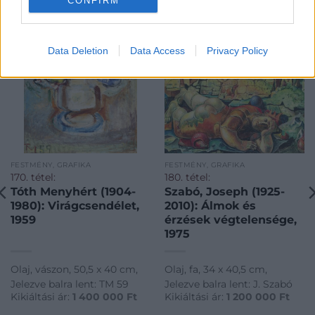
CONFIRM
Data Deletion
Data Access
Privacy Policy
FESTMÉNY, GRAFIKA
FESTMÉNY, GRAFIKA
170. tétel:
180. tétel:
Tóth Menyhért (1904-
Szabó, Joseph (1925-
1980): Virágcsendélet,
2010): Álmok és
1959
érzések végtelensége,
1975
Olaj, vászon, 50,5 x 40 cm,
Olaj, fa, 34 x 40,5 cm,
Jelezve balra lent: TM 59
Jelezve balra lent: J. Szabó
Kikiáltási ár:
1 400 000
Ft
Kikiáltási ár:
1 200 000
Ft