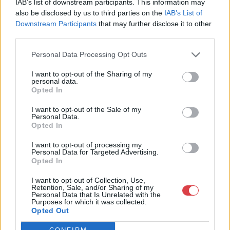
IAB’s list of downstream participants. This information may
Eladó:
Virág Judit Galéria
also be disclosed by us to third parties on the
IAB’s List of
Cím: Nemes Zsófia
Downstream Participants
that may further disclose it to other
Mű-Terem Galéria Kft.
third parties.
1055 Budapest, Falk Miksa u. 30
Personal Data Processing Opt Outs
Telefon: 36-1-312-2071, 269-4681 269-4681
Weboldal:
http://www.viragjuditgaleria.hu
I want to opt-out of the Sharing of my
personal data.
Bemutatkozás: Kiemelkedő kvalitású 19. és 20. századi magyar
Opted In
festészet és szecessziós Zsolnay kerámiák adás-vétele és
aukcionálása. Exkluzív aukciók évente 3 alkalommal.
I want to opt-out of the Sale of my
Personal Data.
Opted In
GALÉRIA TOVÁBBI MŰTÁRGYAI
I want to opt-out of processing my
Personal Data for Targeted Advertising.
Opted In
I want to opt-out of Collection, Use,
Retention, Sale, and/or Sharing of my
Personal Data that Is Unrelated with the
Purposes for which it was collected.
Opted Out
KAPCSOLÓDÓ MŰTÁRGYAK