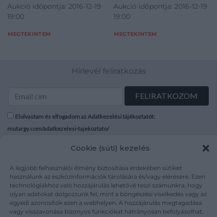
Aukció időpontja: 2016-12-19
Aukció időpontja: 2016-12-19
19:00
19:00
MEGTEKINTEM
MEGTEKINTEM
Hírlevél feliratkozás
Elolvastam és elfogadom az Adatkezelési tájékoztatót:
mutargy.com/adatkezelesi-tajekoztato/
Cookie (süti) kezelés
Rólunk
Áraink
Médiaajánlat
ÁSZF
A legjobb felhasználói élmény biztosítása érdekében sütiket
használunk az eszközinformációk tárolására és/vagy elérésére. Ezen
Karrier
Adatvédelem
technológiákhoz való hozzájárulás lehetővé teszi számunkra, hogy
Kapcsolat
Impresszum
olyan adatokat dolgozzunk fel, mint a böngészési viselkedés vagy az
egyedi azonosítók ezen a webhelyen. A hozzájárulás megtagadása
vagy visszavonása bizonyos funkciókat hátrányosan befolyásolhat.