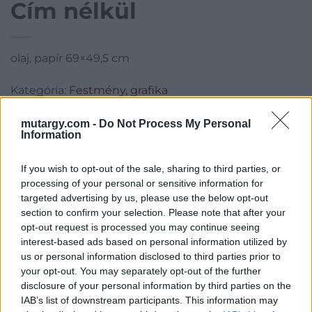
Cím nélkül
olaj, papír 69×49,5 cm
Kategória:
Festmény, grafika
Kikiáltási ár:
450 000
Ft
mutargy.com -
Do Not Process My Personal
Information
Aukció adatai
If you wish to opt-out of the sale, sharing to third parties, or
Aukció neve:
Blitz - 2016, Decemberi Kortárs Aukció
processing of your personal or sensitive information for
Aukció dátuma: 2016.12.19
targeted advertising by us, please use the below opt-out
section to confirm your selection. Please note that after your
Aukció ideje: 19:00
opt-out request is processed you may continue seeing
Aukció helye: 1042 József Attila u. 4-6. volt MEO
interest-based ads based on personal information utilized by
us or personal information disclosed to third parties prior to
Tételszám: 162
your opt-out. You may separately opt-out of the further
disclosure of your personal information by third parties on the
Eladó adatai
IAB’s list of downstream participants. This information may