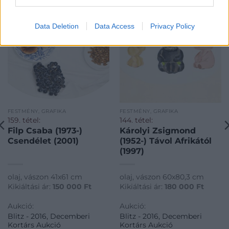
Data Deletion
Data Access
Privacy Policy
FESTMÉNY, GRAFIKA
FESTMÉNY, GRAFIKA
159. tétel:
144. tétel:
Filp Csaba (1973-)
Károlyi Zsigmond
Csendélet (2001)
(1952-) Távol Afrikától
(1997)
olaj, vászon 41x61 cm
olaj, vászon 60x80,3 cm
Kikiáltási ár:
150 000
Ft
Kikiáltási ár:
180 000
Ft
Aukció:
Aukció:
Blitz - 2016, Decemberi
Blitz - 2016, Decemberi
Kortárs Aukció
Kortárs Aukció