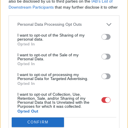
also be disclosed by us to third parties on the
IAB’s List of
Eladó:
Blitz Galeria
Downstream Participants
that may further disclose it to other
third parties.
Cím: Kováts Nóra
East&East Kft
Personal Data Processing Opt Outs
1029 Budapest Feketefej utca
11
I want to opt-out of the Sharing of my
personal data.
Telefon: 06 30 922 5282
Opted In
Weboldal:
I want to opt-out of the Sale of my
http://www.blitzgaleria.hu
Personal Data.
Opted In
GALÉRIA TOVÁBBI MŰTÁRGYAI
I want to opt-out of processing my
Personal Data for Targeted Advertising.
Opted In
I want to opt-out of Collection, Use,
Retention, Sale, and/or Sharing of my
Personal Data that Is Unrelated with the
Purposes for which it was collected.
Opted Out
KAPCSOLÓDÓ MŰTÁRGYAK
CONFIRM