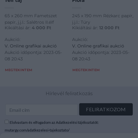
Téli táj
Flóra
65 x 260 mm Fametszet
245 x 190 mm Rézkarc papír,
papír, j.j.l.: Salétros II.éIf
j.j.l.: Túry
Kikiáltási ár:
4 000
Ft
Kikiáltási ár:
12 000
Ft
Aukció:
Aukció:
V. Online grafikai aukció
V. Online grafikai aukció
Aukció időpontja: 2023-05-
Aukció időpontja: 2023-05-
08 20:43
08 20:43
MEGTEKINTEM
MEGTEKINTEM
Hírlevél feliratkozás
Elolvastam és elfogadom az Adatkezelési tájékoztatót:
mutargy.com/adatkezelesi-tajekoztato/