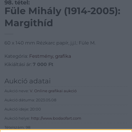
98. tétel:
Füle Mihály (1914-2005):
Margithíd
60 x 140 mm Rézkarc papír, j.j.l.: Füle M.
Kategória:
Festmény, grafika
Kikiáltási ár:
7 000
Ft
Aukció adatai
Aukció neve:
V. Online grafikai aukció
Aukció dátuma: 2023.05.08
Aukció ideje: 20:00
Aukció helye:
http://www.bodaofart.com
Tételszám: 98