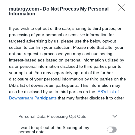
mutargy.com -
Do Not Process My Personal
Eladó adatai
Information
Eladó:
Boda Gallery of Art
If you wish to opt-out of the sale, sharing to third parties, or
Cím: Boda Péter
processing of your personal or sensitive information for
Boda Galéria és Aukciósház
targeted advertising by us, please use the below opt-out
Budapest
section to confirm your selection. Please note that after your
1111.Budapest Bartók Béla út 34
opt-out request is processed you may continue seeing
1111
interest-based ads based on personal information utilized by
us or personal information disclosed to third parties prior to
Telefon: (06-20) 519-08-91 ; (06-1)
your opt-out. You may separately opt-out of the further
784-5852
disclosure of your personal information by third parties on the
Weboldal:
IAB’s list of downstream participants. This information may
http://www.bodaofart.com
also be disclosed by us to third parties on the
IAB’s List of
Downstream Participants
that may further disclose it to other
Bemutatkozás: Galériánk 2012-ben kezdett el foglalkozni
third parties.
árverések rendezésével, festményeket, művészeti tárgyakat,
kínálunk és keresünk.
Personal Data Processing Opt Outs
GALÉRIA TOVÁBBI MŰTÁRGYAI
I want to opt-out of the Sharing of my
personal data.