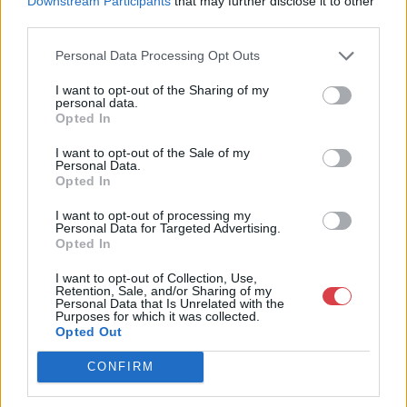
Downstream Participants
that may further disclose it to other
Bemutatkozás: Immár közel 30 éve, hogy a Múzeum körúton
third parties.
elkezdte működését a Mike és Tsa Antikvárium, majd 2010-ben
a Portobello aukciósház kiegészítette az addigi tevékenységét
Personal Data Processing Opt Outs
és megszületett a Mike Portobello Aukciósház. 2022-től saját
I want to opt-out of the Sharing of my
oldalunkon bonyolítjuk árverésünket. www.aukcio.net
personal data.
Opted In
GALÉRIA TOVÁBBI MŰTÁRGYAI
I want to opt-out of the Sale of my
Personal Data.
Opted In
I want to opt-out of processing my
Personal Data for Targeted Advertising.
Opted In
I want to opt-out of Collection, Use,
Retention, Sale, and/or Sharing of my
KAPCSOLÓDÓ MŰTÁRGYAK
Personal Data that Is Unrelated with the
Purposes for which it was collected.
Opted Out
CONFIRM