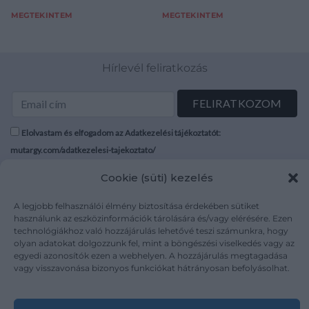
MEGTEKINTEM
MEGTEKINTEM
Hírlevél feliratkozás
Elolvastam és elfogadom az Adatkezelési tájékoztatót:
mutargy.com/adatkezelesi-tajekoztato/
Cookie (süti) kezelés
Rólunk
Áraink
Médiaajánlat
ÁSZF
A legjobb felhasználói élmény biztosítása érdekében sütiket
használunk az eszközinformációk tárolására és/vagy elérésére. Ezen
Karrier
Adatvédelem
technológiákhoz való hozzájárulás lehetővé teszi számunkra, hogy
Kapcsolat
Impresszum
olyan adatokat dolgozzunk fel, mint a böngészési viselkedés vagy az
egyedi azonosítók ezen a webhelyen. A hozzájárulás megtagadása
vagy visszavonása bizonyos funkciókat hátrányosan befolyásolhat.
Kövesse a műtárgy.com-ot