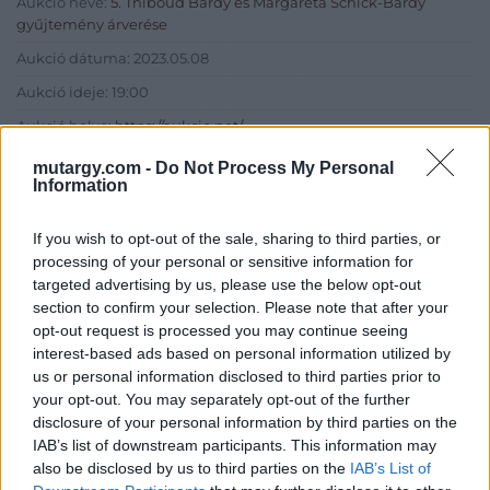
Aukció neve:
5. Thiboud Bárdy és Margareta Schick-Bárdy
gyűjtemény árverése
Aukció dátuma: 2023.05.08
Aukció ideje: 19:00
Aukció helye:
https://aukcio.net/
Tételszám: 15
mutargy.com -
Do Not Process My Personal
Information
Eladó adatai
If you wish to opt-out of the sale, sharing to third parties, or
processing of your personal or sensitive information for
Eladó:
Aukcio.net - Mike
targeted advertising by us, please use the below opt-out
Portobello Aukciósház
section to confirm your selection. Please note that after your
Cím: Vízkeleti Lívia
opt-out request is processed you may continue seeing
Mipo Kft
interest-based ads based on personal information utilized by
Budapest
us or personal information disclosed to third parties prior to
+36703805044
your opt-out. You may separately opt-out of the further
1053
disclosure of your personal information by third parties on the
Telefon: +36703805044
IAB’s list of downstream participants. This information may
also be disclosed by us to third parties on the
IAB’s List of
Weboldal:
http://www.aukcio.net