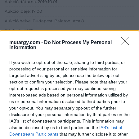
Aukció dátuma: 2019.10.01
Aukció ideje: 17:00
Aukció helye: Budapest, Balaton utca 8.
Tételszám: 198
mutargy.com -
Do Not Process My Personal
Information
Eladó adatai
Eladó:
Nagyházi Galéria és
If you wish to opt-out of the sale, sharing to third parties, or
Aukciósház
processing of your personal or sensitive information for
targeted advertising by us, please use the below opt-out
Cím: Müller Márta
section to confirm your selection. Please note that after your
Nagyházi Galéria és Aukciósház
opt-out request is processed you may continue seeing
Kft.
interest-based ads based on personal information utilized by
1055 Budapest, Balaton utca 8.
us or personal information disclosed to third parties prior to
Telefon: +361 475 6000 +361
your opt-out. You may separately opt-out of the further
4756005
disclosure of your personal information by third parties on the
Weboldal:
IAB’s list of downstream participants. This information may
http://www.nagyhazi.hu
also be disclosed by us to third parties on the
IAB’s List of
Downstream Participants
that may further disclose it to other
Bemutatkozás: Magas színvonalú festmények és műtárgyak,