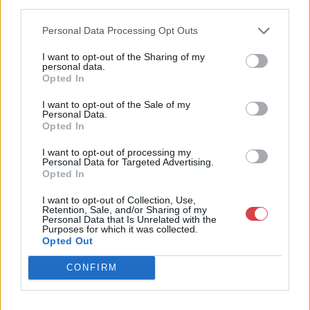
third parties.
bútorok, szőnyegek, üveg, porcelán és ezüst tárgyak, ékszerek,
néprajzi tárgyak értékesítése és aukcionálása. Hagyatékok és
Personal Data Processing Opt Outs
gyűjtemények árverezése. Ingyenes értékbecslés. Árveréseinkre
a tárgyfelvétel folyamatos.
I want to opt-out of the Sharing of my
personal data.
Opted In
GALÉRIA TOVÁBBI MŰTÁRGYAI
I want to opt-out of the Sale of my
Personal Data.
Opted In
I want to opt-out of processing my
Personal Data for Targeted Advertising.
Opted In
I want to opt-out of Collection, Use,
KAPCSOLÓDÓ MŰTÁRGYAK
Retention, Sale, and/or Sharing of my
Personal Data that Is Unrelated with the
Purposes for which it was collected.
Opted Out
CONFIRM