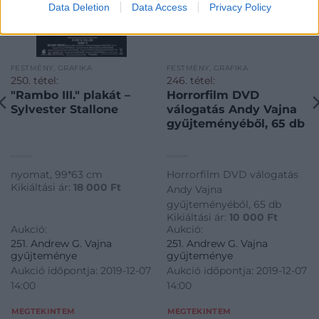
Data Deletion
Data Access
Privacy Policy
FESTMÉNY, GRAFIKA
FESTMÉNY, GRAFIKA
250. tétel:
246. tétel:
"Rambo III." plakát –
Horrorfilm DVD
Sylvester Stallone
válogatás Andy Vajna
gyűjteményéből, 65 db
nyomat, 99*63 cm
Horrorfilm DVD válogatás
Kikiáltási ár:
18 000
Ft
Andy Vajna
gyűjteményéből, 65 db
Kikiáltási ár:
10 000
Ft
Aukció:
Aukció:
251. Andrew G. Vajna
251. Andrew G. Vajna
gyűjteménye
gyűjteménye
Aukció időpontja: 2019-12-07
Aukció időpontja: 2019-12-07
14:00
14:00
MEGTEKINTEM
MEGTEKINTEM