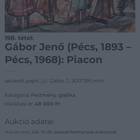
198. tétel:
Gábor Jenő (Pécs, 1893 –
Pécs, 1968): Piacon
akvarell, papír, j.j.l.: Gábor J., 300*395 mm,
Kategória:
Festmény, grafika
Kikiáltási ár:
48 000
Ft
Aukció adatai
Aukció neve:
245. 19–20. századi festmények és bútorok