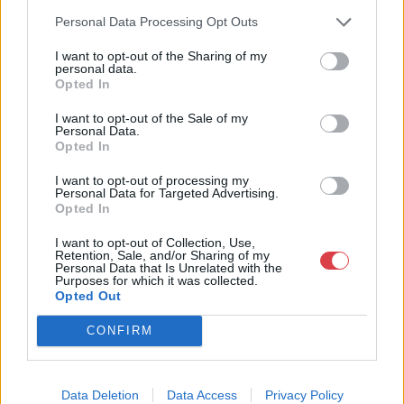
rendszeresen tudják gazdagítani gyűjteményüket változatos
Personal Data Processing Opt Outs
kínálatunkból. Ezért is rendezünk minden második héten,
szerda esténként online árverést! Kedd-től péntek-ig 11.00-este
I want to opt-out of the Sharing of my
18.00 óráig várjuk szeretettel az érdeklődőket.
personal data.
Opted In
GALÉRIA TOVÁBBI MŰTÁRGYAI
I want to opt-out of the Sale of my
Personal Data.
Opted In
I want to opt-out of processing my
Personal Data for Targeted Advertising.
Opted In
I want to opt-out of Collection, Use,
Retention, Sale, and/or Sharing of my
KAPCSOLÓDÓ MŰTÁRGYAK
Personal Data that Is Unrelated with the
Purposes for which it was collected.
Opted Out
CONFIRM
Data Deletion
Data Access
Privacy Policy