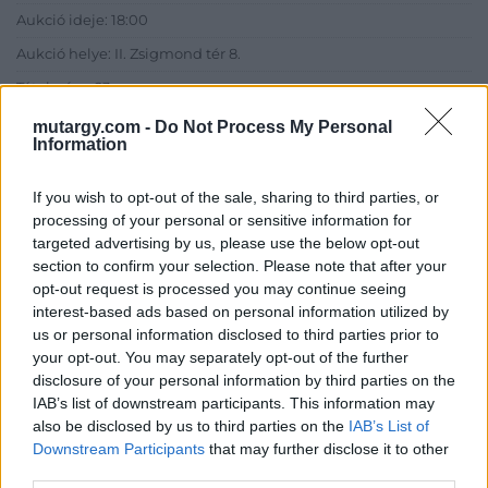
Aukció ideje: 18:00
Aukció helye: II. Zsigmond tér 8.
Tételszám: 23
mutargy.com -
Do Not Process My Personal
Information
Eladó adatai
Eladó:
Műgyűjtők Háza Kft.
If you wish to opt-out of the sale, sharing to third parties, or
processing of your personal or sensitive information for
Cím: Dudás Attila
targeted advertising by us, please use the below opt-out
Műgyűjtők Háza kft.
section to confirm your selection. Please note that after your
Budapest
opt-out request is processed you may continue seeing
1023.Bp. Zsigmond tér 11.
interest-based ads based on personal information utilized by
1023
us or personal information disclosed to third parties prior to
Telefon: 18008123
your opt-out. You may separately opt-out of the further
disclosure of your personal information by third parties on the
Weboldal:
IAB’s list of downstream participants. This information may
http://www.mugyujtokhaza.hu
also be disclosed by us to third parties on the
IAB’s List of
Bemutatkozás: 2013 nyarán nyitottuk meg Galériánkat
Downstream Participants
that may further disclose it to other
Budapesten, a II. kerületben. Célunk, hogy az eladók optimális
third parties.
áron, gyorsan találjanak vevőt műtárgyaikra, az eladók pedig