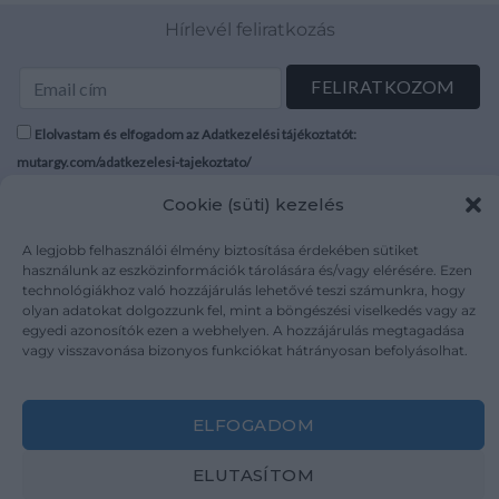
Hírlevél feliratkozás
Elolvastam és elfogadom az Adatkezelési tájékoztatót:
mutargy.com/adatkezelesi-tajekoztato/
Cookie (süti) kezelés
Rólunk
Áraink
Médiaajánlat
ÁSZF
A legjobb felhasználói élmény biztosítása érdekében sütiket
használunk az eszközinformációk tárolására és/vagy elérésére. Ezen
Karrier
Adatvédelem
technológiákhoz való hozzájárulás lehetővé teszi számunkra, hogy
Kapcsolat
Impresszum
olyan adatokat dolgozzunk fel, mint a böngészési viselkedés vagy az
egyedi azonosítók ezen a webhelyen. A hozzájárulás megtagadása
vagy visszavonása bizonyos funkciókat hátrányosan befolyásolhat.
Kövesse a műtárgy.com-ot
ELFOGADOM
ELUTASÍTOM