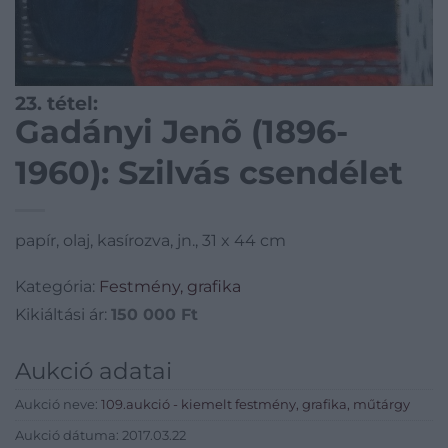
23. tétel:
Gadányi Jenõ (1896-
1960): Szilvás csendélet
papír, olaj, kasírozva, jn., 31 x 44 cm
Kategória:
Festmény, grafika
Kikiáltási ár:
150 000
Ft
Aukció adatai
Aukció neve:
109.aukció - kiemelt festmény, grafika, műtárgy
Aukció dátuma: 2017.03.22