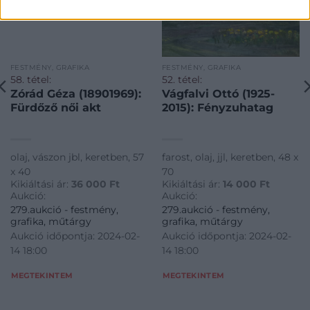
FESTMÉNY, GRAFIKA
FESTMÉNY, GRAFIKA
58. tétel:
52. tétel:
Zórád Géza (18901969):
Vágfalvi Ottó (1925-
Fürdőző női akt
2015): Fényzuhatag
olaj, vászon jbl, keretben, 57
farost, olaj, jjl, keretben, 48 x
x 40
70
Kikiáltási ár:
36 000
Ft
Kikiáltási ár:
14 000
Ft
Aukció:
Aukció:
279.aukció - festmény,
279.aukció - festmény,
grafika, műtárgy
grafika, műtárgy
Aukció időpontja: 2024-02-
Aukció időpontja: 2024-02-
14 18:00
14 18:00
MEGTEKINTEM
MEGTEKINTEM