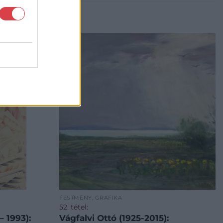
FESTMÉNY, GRAFIKA
52. tétel:
 1993):
Vágfalvi Ottó (1925-2015):