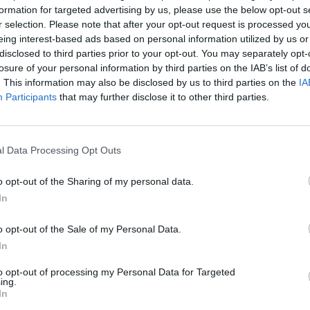
formation for targeted advertising by us, please use the below opt-out s
Cím: Dudás Attila
r selection. Please note that after your opt-out request is processed y
Műgyűjtők Háza kft.
eing interest-based ads based on personal information utilized by us or
Budapest
disclosed to third parties prior to your opt-out. You may separately opt-
1023.Bp. Zsigmond tér 11.
losure of your personal information by third parties on the IAB’s list of
1023
. This information may also be disclosed by us to third parties on the
IA
Telefon: 18008123
Participants
that may further disclose it to other third parties.
Weboldal:
http://www.mu
Bemutatkozás: 2013 nyarán nyitottuk meg Galériá
optimális áron, gyorsan találjanak vevőt műtárg
l Data Processing Opt Outs
gyűjteményüket változatos kínálatunkból. Ezért
árverést! Kedd-től péntek-ig 11.00-este 18.00 órái
o opt-out of the Sharing of my personal data.
In
GALÉRIA TOVÁBBI MŰTÁRGYAI
o opt-out of the Sale of my Personal Data.
In
to opt-out of processing my Personal Data for Targeted
ing.
In