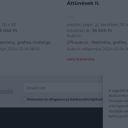
Áttünések II.
l, 50 x 50
pasztel, papír, jjl, keretben, 50 
8 000
Ft
Kikiáltási ár:
28 000
Ft
Aukció:
estmény, grafika, műtárgy
279.aukció - festmény, grafika
ja: 2024-02-14 18:00
Aukció időpontja: 2024-02-14 1
MEGTEKINTEM
kozás
A legjobb f
eszközinfor
Elolvastam és elfogadom az Adatkezelési tájékoztatót: mutargy.co
hozzájárulá
a böngészés
hozzájárul
befolyásolh