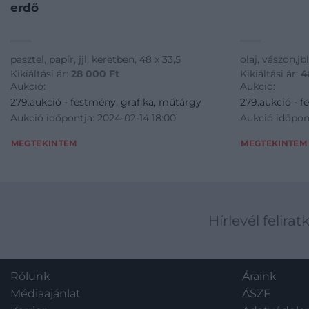
erdő
pasztel, papír, jjl, keretben, 48 x 33,5
olaj, vászon,jb
Kikiáltási ár:
28 000
Ft
Kikiáltási ár:
4
Aukció:
Aukció:
279.aukció - festmény, grafika, műtárgy
279.aukció - f
Aukció időpontja: 2024-02-14 18:00
Aukció időpont
MEGTEKINTEM
MEGTEKINTEM
Hírlevél felirat
Rólunk
Áraink
Médiaajánlat
ÁSZF