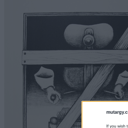
mutargy.
If you wish 