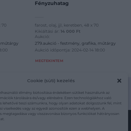
Fényzuhatag
x 70
farost, olaj, jjl, keretben, 48 x 70
Kikiáltási ár:
14 000
Ft
Aukció:
, műtárgy
279.aukció - festmény, grafika, műtárgy
8:00
Aukció időpontja: 2024-02-14 18:00
MEGTEKINTEM
Cookie (süti) kezelés
elhasználói élmény biztosítása érdekében sütiket használunk az
mációk tárolására és/vagy elérésére. Ezen technológiákhoz való
m/adatkezelesi-tajekoztato/
s lehetővé teszi számunkra, hogy olyan adatokat dolgozzunk fel, mint
i viselkedés vagy az egyedi azonosítók ezen a webhelyen. A
ás megtagadása vagy visszavonása bizonyos funkciókat hátrányosan
at.
Kövesse a műtárgy.com-ot