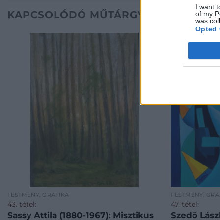
I want t
KAPCSOLÓDÓ MŰTÁRGYAK
of my P
was col
Opted 
FESTMÉNY, GRAFIKA
FESTMÉNY, GRA
43. tétel:
47. tétel:
Sassy Attila (1880-1967): Misztikus
Szedő Lászl