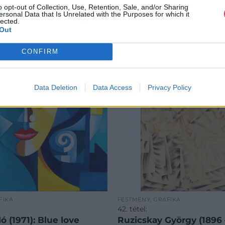
o opt-out of Collection, Use, Retention, Sale, and/or Sharing
ersonal Data that Is Unrelated with the Purposes for which it
lected.
Out
CONFIRM
Data Deletion
Data Access
Privacy Policy
FIKA
FESTMÉNY, GRAFIKA
42. tétel:
ó (1971): Blue love
Ruzicskay György (1896 –