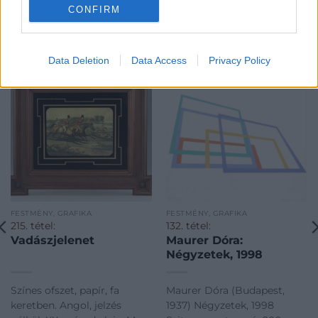
CONFIRM
KAPCSOLÓDÓ MŰTÁRGYAK
Data Deletion
Data Access
Privacy Policy
FESTMÉNY, GRAFIKA
FESTMÉNY, GRAFIKA
215. tétel:
132. tétel:
Vadászjelenet
Maurer Dóra:
Négyzetek, 1998
Színes ofszet, papír, fa
Maurer Dóra (Budapest,
keretben. Angol, jelzés
1937) Négyzetek, 1998