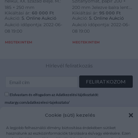
nélkül, XX. század eleje. M.:
Szitanyomat, papír 200 ×
185 × 250 mm
200 mm Jelezve balra lent:
Kikiáltási ár:
60 000
Ft
Kikiáltási ár:
95 000
Ft
66/100 Jelezve jobbra lent:
Aukció:
5. Online Aukció
Aukció:
5. Online Aukció
Maurer 98
Aukció időpontja: 2022-06-
Aukció időpontja: 2022-06-
08 19:00
08 19:00
MEGTEKINTEM
MEGTEKINTEM
Hírlevél feliratkozás
Elolvastam és elfogadom az Adatkezelési tájékoztatót:
mutargy.com/adatkezelesi-tajekoztato/
Cookie (süti) kezelés
Rólunk
Áraink
Médiaajánlat
ÁSZF
A legjobb felhasználói élmény biztosítása érdekében sütiket
Karrier
Adatvédelem
használunk az eszközinformációk tárolására és/vagy elérésére. Ezen