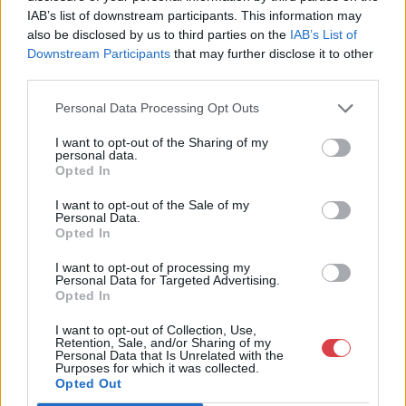
Telefon: (06 1) 331 0513
IAB’s list of downstream participants. This information may
also be disclosed by us to third parties on the
IAB’s List of
Weboldal:
http://bav-art.hu
Downstream Participants
that may further disclose it to other
Bemutatkozás: Az ország legnagyobb múltú, 240 esztendeje
third parties.
jogfolytonosan működő magyar vállalkozásaként a BÁV ZRt.
óriási tapasztalatával, szakmai tekintélyével és
Personal Data Processing Opt Outs
megbízhatóságával hagyományosan a magyar
műkereskedelem meghatározó szereplője. A 2007-ben
I want to opt-out of the Sharing of my
personal data.
megújult BÁV Aukciósház mára a magyarországi
Opted In
műkereskedelem egyik legfontosabb színterévé, kereskedelmi
és árverési központtá vált. . Hazánk legnagyobb
I want to opt-out of the Sale of my
műkereskedelmi üzlethálózatával rendelkező BÁV ZRt.
Personal Data.
felkészült munkatársai a hét hat napján állnak a műtárgyat
Opted In
eladni, vagy venni kívánók rendelkezésére.
I want to opt-out of processing my
Personal Data for Targeted Advertising.
GALÉRIA TOVÁBBI MŰTÁRGYAI
Opted In
I want to opt-out of Collection, Use,
Retention, Sale, and/or Sharing of my
Personal Data that Is Unrelated with the
Purposes for which it was collected.
Opted Out