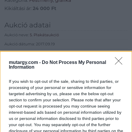
Kategória:
Festmény, grafika
Kikiáltási ár:
24 000
Ft
Aukció adatai
Aukció neve:
5. Plakátaukció
Aukció dátuma: 2017.09.19
Aukció ideje: 17:00
mutargy.com -
Do Not Process My Personal
Aukció helye: Budapest, 1052 Bécsi utca 3.
Information
Tételszám: 149
If you wish to opt-out of the sale, sharing to third parties, or
processing of your personal or sensitive information for
Eladó adatai
targeted advertising by us, please use the below opt-out
section to confirm your selection. Please note that after your
Eladó:
BÁV ART Aukciósház és
opt-out request is processed you may continue seeing
Galéria
interest-based ads based on personal information utilized by
Cím: BÁV ZRt.
us or personal information disclosed to third parties prior to
1027 Budapest, Csalogány u.
your opt-out. You may separately opt-out of the further
23-33.
disclosure of your personal information by third parties on the