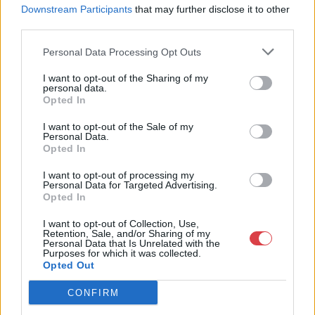
jogfolytonosan működő magyar vállalkozásaként a BÁV ZRt.
Downstream Participants
that may further disclose it to other
óriási tapasztalatával, szakmai tekintélyével és
third parties.
megbízhatóságával hagyományosan a magyar
műkereskedelem meghatározó szereplője. A 2007-ben
Personal Data Processing Opt Outs
megújult BÁV Aukciósház mára a magyarországi
műkereskedelem egyik legfontosabb színterévé, kereskedelmi
I want to opt-out of the Sharing of my
personal data.
és árverési központtá vált. . Hazánk legnagyobb
Opted In
műkereskedelmi üzlethálózatával rendelkező BÁV ZRt.
felkészült munkatársai a hét hat napján állnak a műtárgyat
I want to opt-out of the Sale of my
eladni, vagy venni kívánók rendelkezésére.
Personal Data.
Opted In
GALÉRIA TOVÁBBI MŰTÁRGYAI
I want to opt-out of processing my
Personal Data for Targeted Advertising.
Opted In
I want to opt-out of Collection, Use,
Retention, Sale, and/or Sharing of my
Personal Data that Is Unrelated with the
Purposes for which it was collected.
Opted Out
KAPCSOLÓDÓ MŰTÁRGYAK
CONFIRM