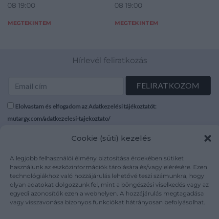
08 19:00
08 19:00
MEGTEKINTEM
MEGTEKINTEM
Hírlevél feliratkozás
Elolvastam és elfogadom az Adatkezelési tájékoztatót:
mutargy.com/adatkezelesi-tajekoztato/
Cookie (süti) kezelés
Rólunk
Áraink
Médiaajánlat
ÁSZF
A legjobb felhasználói élmény biztosítása érdekében sütiket
használunk az eszközinformációk tárolására és/vagy elérésére. Ezen
Karrier
Adatvédelem
technológiákhoz való hozzájárulás lehetővé teszi számunkra, hogy
Kapcsolat
Impresszum
olyan adatokat dolgozzunk fel, mint a böngészési viselkedés vagy az
egyedi azonosítók ezen a webhelyen. A hozzájárulás megtagadása
vagy visszavonása bizonyos funkciókat hátrányosan befolyásolhat.
Kövesse a műtárgy.com-ot