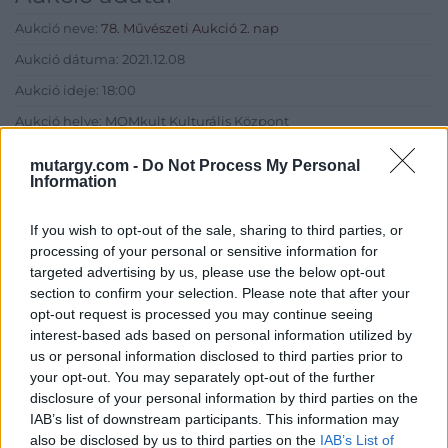
Aukció neve:
78. Művészeti Aukció 2. nap
Aukció dátuma: 2021.12.08
Aukció ideje: 18:00
Aukció helye: MOMkult Kulturális Központ
Tételszám: 363
mutargy.com -
Do Not Process My Personal
Information
Eladó adatai
If you wish to opt-out of the sale, sharing to third parties, or
Eladó:
BÁV ART Aukciósház és
processing of your personal or sensitive information for
Galéria
targeted advertising by us, please use the below opt-out
section to confirm your selection. Please note that after your
Cím: BÁV ZRt.
opt-out request is processed you may continue seeing
1027 Budapest, Csalogány u.
interest-based ads based on personal information utilized by
23-33.
us or personal information disclosed to third parties prior to
Telefon: (06 1) 331 0513
your opt-out. You may separately opt-out of the further
disclosure of your personal information by third parties on the
Weboldal:
http://bav-art.hu
IAB’s list of downstream participants. This information may
Bemutatkozás: Az ország legnagyobb múltú, 240 esztendeje
also be disclosed by us to third parties on the
IAB’s List of