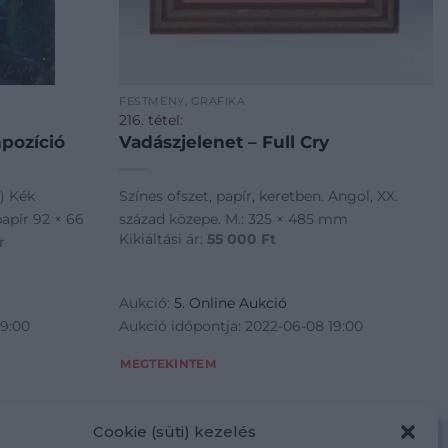
FESTMÉNY, GRAFIKA
216. tétel:
pozíció
Vadászjelenet – Full Cry
) Kék
Színes ofszet, papír, keretben. Angol, XX.
apír 92 × 66
század közepe. M.: 325 × 485 mm
Kikiáltási ár:
55 000
Ft
r
Aukció:
5. Online Aukció
19:00
Aukció időpontja: 2022-06-08 19:00
MEGTEKINTEM
Cookie (süti) kezelés