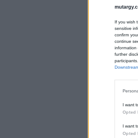
mutargy.
If you wish 
sensitive in
confirm you
continue se
information 
further disc
participants
Downstream 
Persona
I want t
Opted 
I want t
Opted 