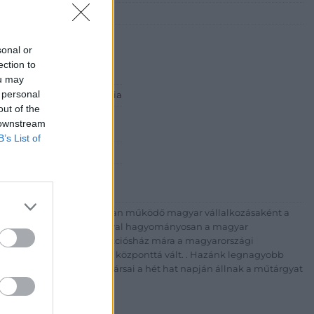
udapest, Bécsi utca 3.)
sonal or
ection to
ou may
 personal
 ART Aukciósház és Galéria
out of the
Rt.
 downstream
est, Csalogány u. 23-33.
B’s List of
 1) 331 0513
http://bav-art.hu
 esztendeje jogfolytonosan működő magyar vállalkozásaként a
télyével és megbízhatóságával hagyományosan a magyar
7-ben megújult BÁV Aukciósház mára a magyarországi
kereskedelmi és árverési központtá vált. . Hazánk legnagyobb
 ZRt. felkészült munkatársai a hét hat napján állnak a műtárgyat