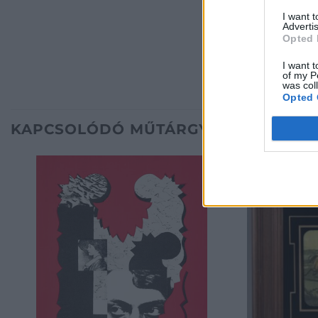
I want 
Advertis
Opted 
I want t
of my P
was col
Opted 
KAPCSOLÓDÓ MŰTÁRGYAK