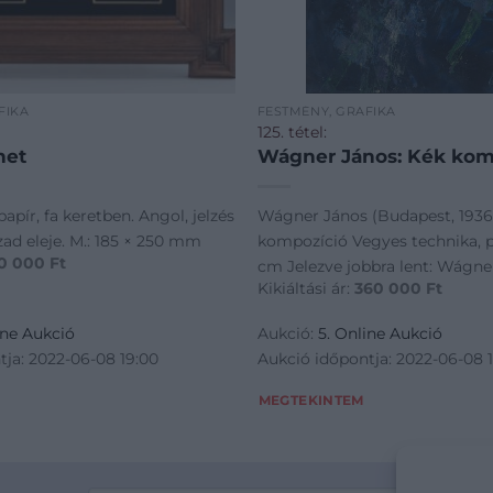
FIKA
FESTMÉNY, GRAFIKA
125. tétel:
net
Wágner János: Kék kom
papír, fa keretben. Angol, jelzés
Wágner János (Budapest, 1936
ázad eleje. M.: 185 × 250 mm
kompozíció Vegyes technika, p
0 000
Ft
cm Jelezve jobbra lent: Wágne
Kikiáltási ár:
360 000
Ft
ine Aukció
Aukció:
5. Online Aukció
tja: 2022-06-08 19:00
Aukció időpontja: 2022-06-08 
MEGTEKINTEM