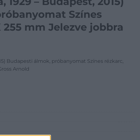
, 1929 – Budapest, 2015)
próbanyomat Színes
 X 255 mm Jelezve jobbra
015) Budapesti álmok, próbanyomat Színes rézkarc,
Gross Arnold