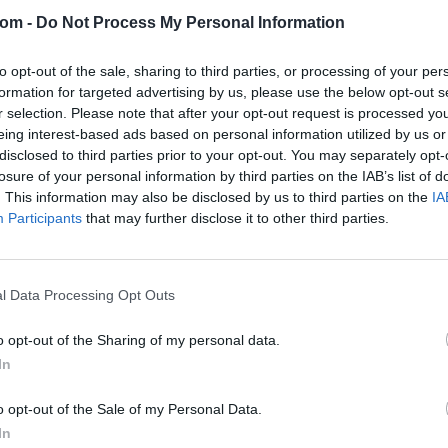
Aukció helye: BÁV Aukciósház Apszisterem (1052 B
com -
Do Not Process My Personal Information
Tételszám: 219
to opt-out of the sale, sharing to third parties, or processing of your per
formation for targeted advertising by us, please use the below opt-out s
Eladó adatai
r selection. Please note that after your opt-out request is processed y
eing interest-based ads based on personal information utilized by us or
Eladó:
BÁV
disclosed to third parties prior to your opt-out. You may separately opt-
Cím: BÁV Z
losure of your personal information by third parties on the IAB’s list of
1027 Budap
. This information may also be disclosed by us to third parties on the
IA
Participants
that may further disclose it to other third parties.
Telefon: (06
Weboldal:
l Data Processing Opt Outs
Bemutatkozás: Az ország legnagyobb múltú, 240
BÁV ZRt. óriási tapasztalatával, szakmai tekin
o opt-out of the Sharing of my personal data.
műkereskedelem meghatározó szereplője. A 200
In
műkereskedelem egyik legfontosabb színterévé, 
műkereskedelmi üzlethálózatával rendelkező BÁV
eladni, vagy venni kívánók rendelkezésére.
o opt-out of the Sale of my Personal Data.
In