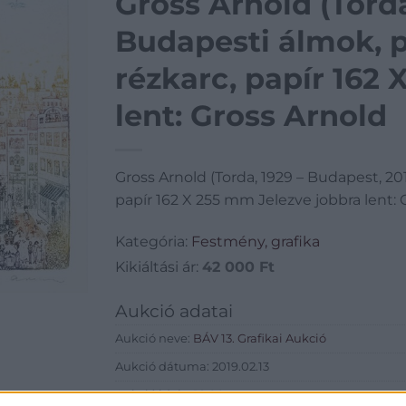
Gross Arnold (Torda
Budapesti álmok, 
rézkarc, papír 162
lent: Gross Arnold
Gross Arnold (Torda, 1929 – Budapest, 2
papír 162 X 255 mm Jelezve jobbra lent: 
Kategória:
Festmény, grafika
Kikiáltási ár:
42 000
Ft
Aukció adatai
Aukció neve:
BÁV 13. Grafikai Aukció
Aukció dátuma: 2019.02.13
Aukció ideje: 18:00