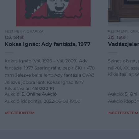
FESTMÉNY, GRAFIKA
FESTMÉNY, GRA
133. tétel:
215. tétel:
Kokas Ignác: Ady fantázia, 1977
Vadászjele
Kokas Ignác (Vál, 1926 – Vál, 2009) Ady
Színes ofszet, 
fantázia, 1977 Szeringráfia, papír 610 × 470
nélkül, XX. sz
Kikiáltási ár:
6
mm Jelezve balra lent: Ady fantázia CV/43
Jelezve jobbra lent: Kokas Ignác 1977
Kikiáltási ár:
48 000
Ft
Aukció:
5. Online Aukció
Aukció:
5. Onl
Aukció időpontja: 2022-06-08 19:00
Aukció időpon
MEGTEKINTEM
MEGTEKINTEM