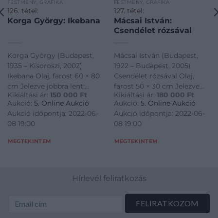
FESTMÉNY, GRAFIKA
FESTMÉNY, GRAFIKA
126. tétel:
127. tétel:
Korga György: Ikebana
Mácsai István:
Csendélet rózsával
Korga György (Budapest,
Mácsai István (Budapest,
1935 – Kisoroszi, 2002)
1922 – Budapest, 2005)
Ikebana Olaj, farost 60 × 80
Csendélet rózsával Olaj,
cm Jelezve jobbra lent:
farost 50 × 30 cm Jelezve
Kikiáltási ár:
150 000
Ft
Kikiáltási ár:
180 000
Ft
Korga
balra lent: Mácsai
Aukció:
5. Online Aukció
Aukció:
5. Online Aukció
Aukció időpontja: 2022-06-
Aukció időpontja: 2022-06-
08 19:00
08 19:00
MEGTEKINTEM
MEGTEKINTEM
Hírlevél feliratkozás