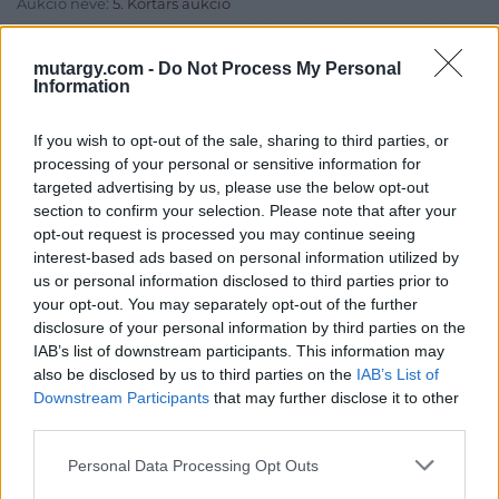
Aukció neve:
5. Kortárs aukció
Aukció dátuma: 2021.06.01
mutargy.com -
Do Not Process My Personal
Aukció ideje: 18:00
Information
Aukció helye: Budapest Kongresszusi Központ
If you wish to opt-out of the sale, sharing to third parties, or
Tételszám: 70
processing of your personal or sensitive information for
targeted advertising by us, please use the below opt-out
Eladó adatai
section to confirm your selection. Please note that after your
opt-out request is processed you may continue seeing
Eladó:
Virág Judit Galéria
interest-based ads based on personal information utilized by
us or personal information disclosed to third parties prior to
Cím: Nemes Zsófia
your opt-out. You may separately opt-out of the further
Mű-Terem Galéria Kft.
disclosure of your personal information by third parties on the
1055 Budapest, Falk Miksa u. 30
IAB’s list of downstream participants. This information may
Telefon: 36-1-312-2071, 269-4681 269-4681
also be disclosed by us to third parties on the
IAB’s List of
Downstream Participants
that may further disclose it to other
Weboldal:
http://www.viragjuditgaleria.hu
third parties.
Bemutatkozás: Kiemelkedő kvalitású 19. és 20. századi magyar
festészet és szecessziós Zsolnay kerámiák adás-vétele és
Personal Data Processing Opt Outs
aukcionálása. Exkluzív aukciók évente 3 alkalommal.