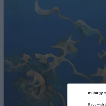
mutargy.
If you wish 