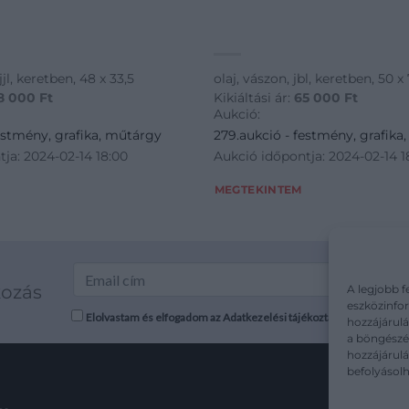
jjl, keretben, 48 x 33,5
olaj, vászon, jbl, keretben, 50 x
8 000
Ft
Kikiáltási ár:
65 000
Ft
Aukció:
estmény, grafika, műtárgy
279.aukció - festmény, grafika
ja: 2024-02-14 18:00
Aukció időpontja: 2024-02-14 1
MEGTEKINTEM
kozás
A legjobb f
eszközinfor
Elolvastam és elfogadom az Adatkezelési tájékoztatót: mutargy.co
hozzájárulá
a böngészés
hozzájárul
befolyásolh