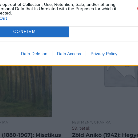
o opt-out of Collection, Use, Retention, Sale, and/or Sharing
ersonal Data that Is Unrelated with the Purposes for which it
lected.
Out
CONFIRM
Data Deletion
Data Access
Privacy Policy
FIKA
FESTMÉNY, GRAFIKA
59. tétel:
a (1880-1967): Misztikus
Zöld Anikó (1942): Hegy