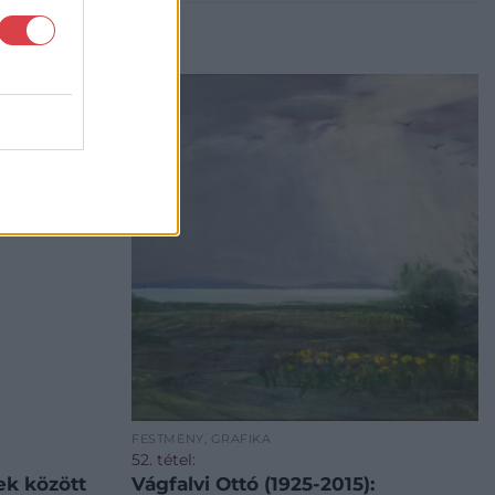
FESTMÉNY, GRAFIKA
52. tétel:
ek között
Vágfalvi Ottó (1925-2015):