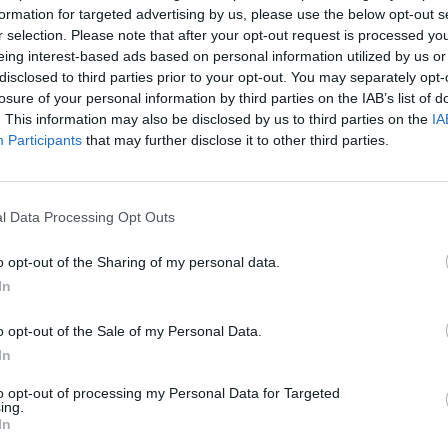
formation for targeted advertising by us, please use the below opt-out s
Cím: Dudás Attila
r selection. Please note that after your opt-out request is processed y
Műgyűjtők Háza kft.
eing interest-based ads based on personal information utilized by us or
Budapest
disclosed to third parties prior to your opt-out. You may separately opt-
1023.Bp. Zsigmond tér 11.
losure of your personal information by third parties on the IAB’s list of
1023
. This information may also be disclosed by us to third parties on the
IA
Telefon: 18008123
Participants
that may further disclose it to other third parties.
Weboldal:
http://www.mu
Bemutatkozás: 2013 nyarán nyitottuk meg Galériá
optimális áron, gyorsan találjanak vevőt műtárg
l Data Processing Opt Outs
gyűjteményüket változatos kínálatunkból. Ezért
árverést! Kedd-től péntek-ig 11.00-este 18.00 órái
o opt-out of the Sharing of my personal data.
In
GALÉRIA TOVÁBBI MŰTÁRGYAI
o opt-out of the Sale of my Personal Data.
In
to opt-out of processing my Personal Data for Targeted
ing.
In