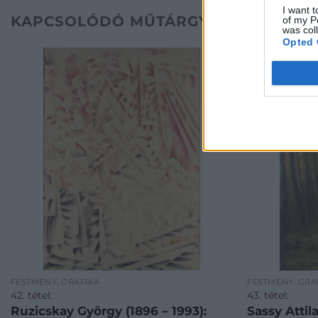
I want t
KAPCSOLÓDÓ MŰTÁRGYAK
of my P
was col
Opted 
FESTMÉNY, GRAFIKA
FESTMÉNY, GRA
42. tétel:
43. tétel:
Ruzicskay György (1896 – 1993):
Sassy Attil