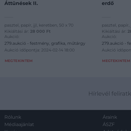
Áttünések II.
erdő
pasztel, papír, jjl, keretben, 50 x 70
pasztel, papír, 
Kikiáltási ár:
28 000
Ft
Kikiáltási ár:
2
Aukció:
Aukció:
279.aukció - festmény, grafika, műtárgy
279.aukció - f
Aukció időpontja: 2024-02-14 18:00
Aukció időpont
MEGTEKINTEM
MEGTEKINTEM
Hírlevél felirat
Rólunk
Áraink
Médiaajánlat
ÁSZF