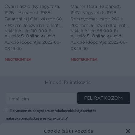
Óvári László (Nyíregyháza,
Maurer Dóra (Budapest,
1926 – Budapest, 1988)
1937) Négyzetek, 1998
Balatoni táj Olaj, vászon 60
Szitanyomat, papír 200 ×
× 90 cm Jelezve balra lent:
200 mm Jelezve balra lent:
Kikiáltási ár:
110 000
Ft
Kikiáltási ár:
95 000
Ft
Óvári Hátoldalán
66/100 Jelezve jobbra lent:
Aukció:
5. Online Aukció
Aukció:
5. Online Aukció
Képcsarnoki etikett
Maurer 98
Aukció időpontja: 2022-06-
Aukció időpontja: 2022-06-
08 19:00
08 19:00
MEGTEKINTEM
MEGTEKINTEM
Hírlevél feliratkozás
Elolvastam és elfogadom az Adatkezelési tájékoztatót:
mutargy.com/adatkezelesi-tajekoztato/
Cookie (süti) kezelés
Rólunk
Áraink