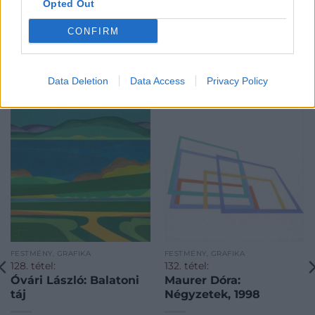
Opted Out
CONFIRM
KAPCSOLÓDÓ MŰTÁRGYAK
Data Deletion
Data Access
Privacy Policy
FESTMÉNY, GRAFIKA
FESTMÉNY, GRAFIKA
128. tétel:
132. tétel:
Óvári László: Balatoni
Maurer Dóra:
táj
Négyzetek, 1998