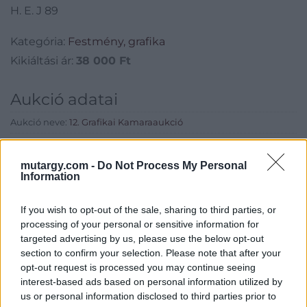
H. E. J 89
Kategória:
Festmény, grafika
Kikiáltási ár:
38 000
Ft
Aukció adatai
Aukció neve:
12. Grafikai Kamaraaukció
Aukció dátuma: 2018.02.21
mutargy.com -
Do Not Process My Personal
Aukció ideje: 18:00
Information
Aukció helye: BÁV Apszisterem, 1052 Bp., Bécsi u. 3.
Tételszám: 87
If you wish to opt-out of the sale, sharing to third parties, or
processing of your personal or sensitive information for
targeted advertising by us, please use the below opt-out
Eladó adatai
section to confirm your selection. Please note that after your
opt-out request is processed you may continue seeing
Eladó:
BÁV ART Aukciósház és
interest-based ads based on personal information utilized by
Galéria
us or personal information disclosed to third parties prior to