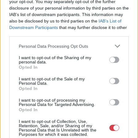
Cím: BÁV ZRt.
your opt-out. You may separately opt-out of the further
1027 Budapest, Csalogány u.
disclosure of your personal information by third parties on the
23-33.
IAB’s list of downstream participants. This information may
also be disclosed by us to third parties on the
IAB’s List of
Telefon: (06 1) 331 0513
Downstream Participants
that may further disclose it to other
Weboldal:
http://bav-art.hu
third parties.
Bemutatkozás: Az ország legnagyobb múltú, 240 esztendeje
Personal Data Processing Opt Outs
jogfolytonosan működő magyar vállalkozásaként a BÁV ZRt.
óriási tapasztalatával, szakmai tekintélyével és
I want to opt-out of the Sharing of my
megbízhatóságával hagyományosan a magyar
personal data.
műkereskedelem meghatározó szereplője. A 2007-ben
Opted In
megújult BÁV Aukciósház mára a magyarországi
I want to opt-out of the Sale of my
műkereskedelem egyik legfontosabb színterévé, kereskedelmi
Personal Data.
és árverési központtá vált. . Hazánk legnagyobb
Opted In
műkereskedelmi üzlethálózatával rendelkező BÁV ZRt.
felkészült munkatársai a hét hat napján állnak a műtárgyat
I want to opt-out of processing my
eladni, vagy venni kívánók rendelkezésére.
Personal Data for Targeted Advertising.
Opted In
GALÉRIA TOVÁBBI MŰTÁRGYAI
I want to opt-out of Collection, Use,
Retention, Sale, and/or Sharing of my
Personal Data that Is Unrelated with the
Purposes for which it was collected.