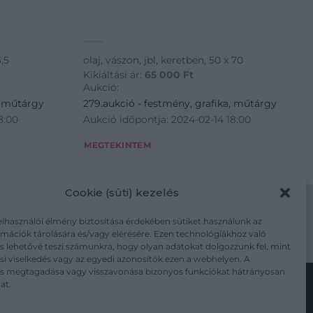
3,5
olaj, vászon, jbl, keretben, 50 x 70
Kikiáltási ár:
65 000
Ft
Aukció:
, műtárgy
279.aukció - festmény, grafika, műtárgy
8:00
Aukció időpontja: 2024-02-14 18:00
MEGTEKINTEM
Cookie (süti) kezelés
elhasználói élmény biztosítása érdekében sütiket használunk az
mációk tárolására és/vagy elérésére. Ezen technológiákhoz való
m/adatkezelesi-tajekoztato/
s lehetővé teszi számunkra, hogy olyan adatokat dolgozzunk fel, mint
i viselkedés vagy az egyedi azonosítók ezen a webhelyen. A
ás megtagadása vagy visszavonása bizonyos funkciókat hátrányosan
at.
Kövesse a műtárgy.com-ot