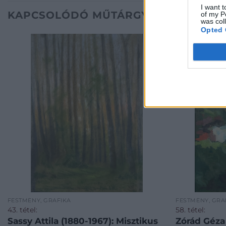
I want t
KAPCSOLÓDÓ MŰTÁRGYAK
of my P
was col
Opted 
FESTMÉNY, GRAFIKA
FESTMÉNY, GRA
43. tétel:
58. tétel:
Sassy Attila (1880-1967): Misztikus
Zórád Géza 