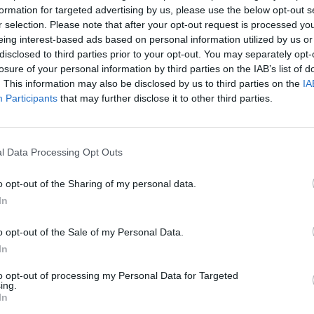
formation for targeted advertising by us, please use the below opt-out s
Cím: Dudás Attila
r selection. Please note that after your opt-out request is processed y
Műgyűjtők Háza kft.
eing interest-based ads based on personal information utilized by us or
Budapest
disclosed to third parties prior to your opt-out. You may separately opt-
1023.Bp. Zsigmond tér 11.
losure of your personal information by third parties on the IAB’s list of
1023
. This information may also be disclosed by us to third parties on the
IA
Telefon: 18008123
Participants
that may further disclose it to other third parties.
Weboldal:
http://www.mu
Bemutatkozás: 2013 nyarán nyitottuk meg Galériá
optimális áron, gyorsan találjanak vevőt műtárg
l Data Processing Opt Outs
gyűjteményüket változatos kínálatunkból. Ezért
árverést! Kedd-től péntek-ig 11.00-este 18.00 órái
o opt-out of the Sharing of my personal data.
In
GALÉRIA TOVÁBBI MŰTÁRGYAI
o opt-out of the Sale of my Personal Data.
In
to opt-out of processing my Personal Data for Targeted
ing.
In