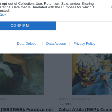
o opt-out of Collection, Use, Retention, Sale, and/or Sharing
ersonal Data that Is Unrelated with the Purposes for which it
lected.
Out
CONFIRM
Data Deletion
Data Access
Privacy Policy
FIKA
FESTMÉNY, GRAFIKA
56. tétel:
(18901969): Fürdőző női
Zoltai Attila (1967): Cse