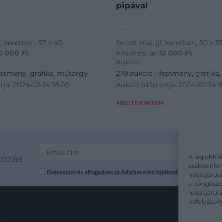
pipával
l, keretben, 57 x 40
farost, olaj, jjl, keretben, 50 x 3
6 000
Ft
Kikiáltási ár:
12 000
Ft
Aukció:
estmény, grafika, műtárgy
279.aukció - festmény, grafika
ja: 2024-02-14 18:00
Aukció időpontja: 2024-02-14 1
MEGTEKINTEM
kozás
A legjobb f
eszközinfor
Elolvastam és elfogadom az Adatkezelési tájékoztatót: mutargy.co
hozzájárulá
a böngészés
hozzájárul
befolyásolh