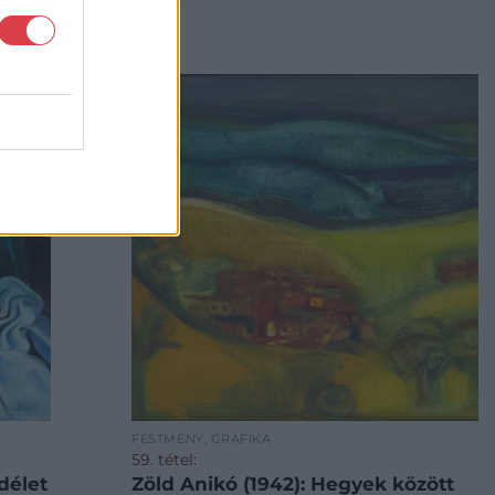
FESTMÉNY, GRAFIKA
59. tétel:
ndélet
Zöld Anikó (1942): Hegyek között