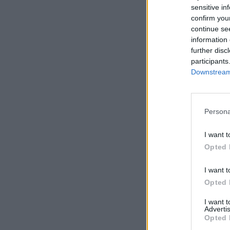
sensitive in
confirm you
continue se
information 
further disc
participants
Downstream 
Persona
I want t
Opted 
I want t
Opted 
I want 
Advertis
Opted 