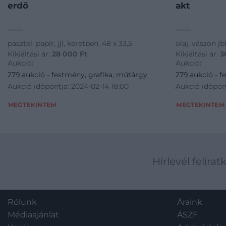
erdő
akt
pasztel, papír, jjl, keretben, 48 x 33,5
olaj, vászon jb
Kikiáltási ár:
28 000
Ft
Kikiáltási ár:
3
Aukció:
Aukció:
279.aukció - festmény, grafika, műtárgy
279.aukció - f
Aukció időpontja: 2024-02-14 18:00
Aukció időpont
MEGTEKINTEM
MEGTEKINTEM
Hírlevél felirat
Rólunk
Áraink
Médiaajánlat
ÁSZF