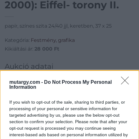
2000): Eiffel- torony II.
papír, színes szita 24/40 jjl, keretben, 37 x 25
Kategória:
Festmény, grafika
Kikiáltási ár:
28 000
Ft
Aukció adatai
Aukció neve:
278.aukció - festmény, grafika, műtárgy
mutargy.com -
Do Not Process My Personal
Aukció dátuma: 2024.01.31
Information
Aukció ideje: 18:00
If you wish to opt-out of the sale, sharing to third parties, or
Aukció helye: II. Zsigmond tér 8.
processing of your personal or sensitive information for
targeted advertising by us, please use the below opt-out
Tételszám: 20
section to confirm your selection. Please note that after your
opt-out request is processed you may continue seeing
Eladó adatai
interest-based ads based on personal information utilized by