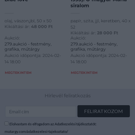
siralom
olaj, vászon,jbl, 50 x 50
papír, szita, jjl, keretben, 40 x
Kikiáltási ár:
48 000
Ft
52
Kikiáltási ár:
28 000
Ft
Aukció:
Aukció:
279.aukció - festmény,
279.aukció - festmény,
grafika, műtárgy
grafika, műtárgy
Aukció időpontja: 2024-02-
Aukció időpontja: 2024-02-
14 18:00
14 18:00
MEGTEKINTEM
MEGTEKINTEM
Hírlevél feliratkozás
Elolvastam és elfogadom az Adatkezelési tájékoztatót:
mutargy.com/adatkezelesi-tajekoztato/