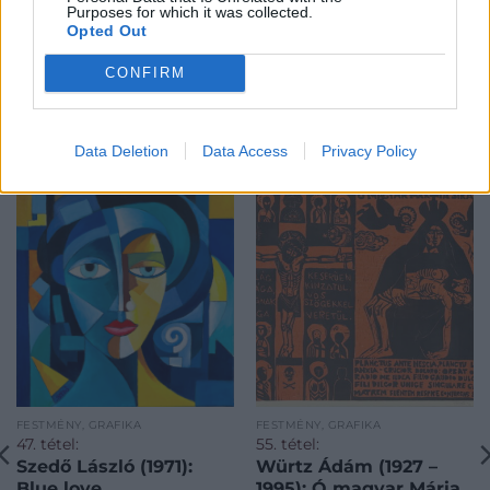
Purposes for which it was collected.
Opted Out
CONFIRM
Data Deletion
Data Access
Privacy Policy
KAPCSOLÓDÓ MŰTÁRGYAK
FESTMÉNY, GRAFIKA
FESTMÉNY, GRAFIKA
47. tétel:
55. tétel:
Szedő László (1971):
Würtz Ádám (1927 –
Blue love
1995): Ó magyar Mária