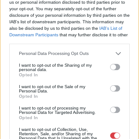
us or personal information disclosed to third parties prior to
Eladó:
Műgyűjtők Háza Kft.
your opt-out. You may separately opt-out of the further
disclosure of your personal information by third parties on the
Cím: Dudás Attila
IAB’s list of downstream participants. This information may
Műgyűjtők Háza kft.
also be disclosed by us to third parties on the
IAB’s List of
Budapest
Downstream Participants
that may further disclose it to other
1023.Bp. Zsigmond tér 11.
1023
third parties.
Telefon: 18008123
Personal Data Processing Opt Outs
Weboldal:
I want to opt-out of the Sharing of my
http://www.mugyujtokhaza.hu
personal data.
Opted In
Bemutatkozás: 2013 nyarán nyitottuk meg Galériánkat
Budapesten, a II. kerületben. Célunk, hogy az eladók optimális
I want to opt-out of the Sale of my
áron, gyorsan találjanak vevőt műtárgyaikra, az eladók pedig
Personal Data.
rendszeresen tudják gazdagítani gyűjteményüket változatos
Opted In
kínálatunkból. Ezért is rendezünk minden második héten,
szerda esténként online árverést! Kedd-től péntek-ig 11.00-este
I want to opt-out of processing my
Personal Data for Targeted Advertising.
18.00 óráig várjuk szeretettel az érdeklődőket.
Opted In
GALÉRIA TOVÁBBI MŰTÁRGYAI
I want to opt-out of Collection, Use,
Retention, Sale, and/or Sharing of my
Personal Data that Is Unrelated with the