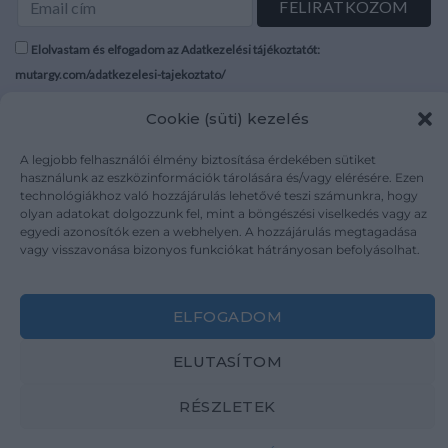
Elolvastam és elfogadom az Adatkezelési tájékoztatót:
mutargy.com/adatkezelesi-tajekoztato/
Cookie (süti) kezelés
Rólunk
Áraink
Médiaajánlat
ÁSZF
A legjobb felhasználói élmény biztosítása érdekében sütiket
Karrier
Adatvédelem
használunk az eszközinformációk tárolására és/vagy elérésére. Ezen
technológiákhoz való hozzájárulás lehetővé teszi számunkra, hogy
Kapcsolat
Impresszum
olyan adatokat dolgozzunk fel, mint a böngészési viselkedés vagy az
egyedi azonosítók ezen a webhelyen. A hozzájárulás megtagadása
vagy visszavonása bizonyos funkciókat hátrányosan befolyásolhat.
Kövesse a műtárgy.com-ot
ELFOGADOM
ELUTASÍTOM
Weboldal és Webshop készítés:
Ferenczi Sándor
RÉSZLETEK
Copyright 2026 ©
Mutargy.com