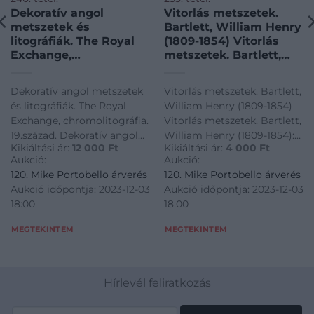
Dekoratív angol
Vitorlás metszetek.
metszetek és
Bartlett, William Henry
litográfiák. The Royal
(1809-1854) Vitorlás
Exchange,
metszetek. Bartlett,
chromolitográfia.
William Henry (1809-
19.század. Dekoratív
1854): Barmouth.
Dekoratív angol metszetek
Vitorlás metszetek. Bartlett,
angol metszetek és
Acélmetszet, 1841.
és litográfiák. The Royal
William Henry (1809-1854)
litográfiák. The Royal
Exchange, chromolitográfia.
Vitorlás metszetek. Bartlett,
Exchange,
19.század. Dekoratív angol
William Henry (1809-1854):
chromolitográfia.
Kikiáltási ár:
12 000
Ft
Kikiáltási ár:
4 000
Ft
metszetek és litográfiák. The
Barmouth. Acélmetszet,
19.század.
Aukció:
Aukció:
Royal Exchange,
1841.
120. Mike Portobello árverés
120. Mike Portobello árverés
chromolitográfia. 19.század.
Aukció időpontja: 2023-12-03
Aukció időpontja: 2023-12-03
18:00
18:00
MEGTEKINTEM
MEGTEKINTEM
Hírlevél feliratkozás