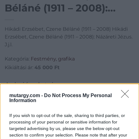
Béláné (1911 – 2008):
Názáreti Jézus. J.j.l.
Hikádi Erzsébet, Czene Béláné (1911 – 2008) Hikádi
Erzsébet, Czene Béláné (1911 – 2008): Názáreti Jézus.
J.j.l.
Kategória:
Festmény, grafika
Kikiáltási ár:
45 000
Ft
Aukció adatai
mutargy.com -
Do Not Process My Personal
Aukció neve:
5. Thiboud Bárdy és Margareta Schick-Bárdy
Information
gyűjtemény árverése
Aukció dátuma: 2023.05.08
If you wish to opt-out of the sale, sharing to third parties, or
Aukció ideje: 19:00
processing of your personal or sensitive information for
targeted advertising by us, please use the below opt-out
Aukció helye:
https://aukcio.net/
section to confirm your selection. Please note that after your