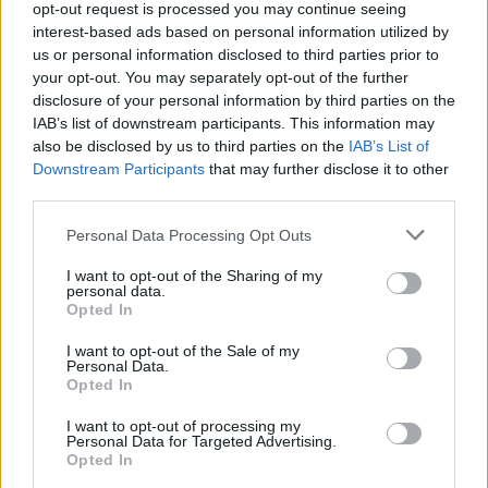
Tételszám: 19
opt-out request is processed you may continue seeing
interest-based ads based on personal information utilized by
us or personal information disclosed to third parties prior to
Eladó adatai
your opt-out. You may separately opt-out of the further
disclosure of your personal information by third parties on the
Eladó:
Aukcio.net - Mike
IAB’s list of downstream participants. This information may
Portobello Aukciósház
also be disclosed by us to third parties on the
IAB’s List of
Cím: Vízkeleti Lívia
Downstream Participants
that may further disclose it to other
Mipo Kft
third parties.
Budapest
+36703805044
Personal Data Processing Opt Outs
1053
I want to opt-out of the Sharing of my
Telefon: +36703805044
personal data.
Opted In
Weboldal:
http://www.aukcio.net
I want to opt-out of the Sale of my
Bemutatkozás: Immár közel 30 éve, hogy a Múzeum körúton
Personal Data.
elkezdte működését a Mike és Tsa Antikvárium, majd 2010-ben
Opted In
a Portobello aukciósház kiegészítette az addigi tevékenységét
és megszületett a Mike Portobello Aukciósház. 2022-től saját
I want to opt-out of processing my
oldalunkon bonyolítjuk árverésünket. www.aukcio.net
Personal Data for Targeted Advertising.
Opted In