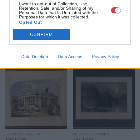
GALÉRIA TOVÁBBI MŰTÁRGYAI
I want to opt-out of Collection, Use,
Retention, Sale, and/or Sharing of my
Personal Data that Is Unrelated with the
Purposes for which it was collected.
Opted Out
CONFIRM
KAPCSOLÓDÓ MŰTÁRGYAK
Data Deletion
Data Access
Privacy Policy
FESTMÉNY, GRAFIKA
FESTMÉNY, GRAFIKA
240. tétel:
253. tétel: