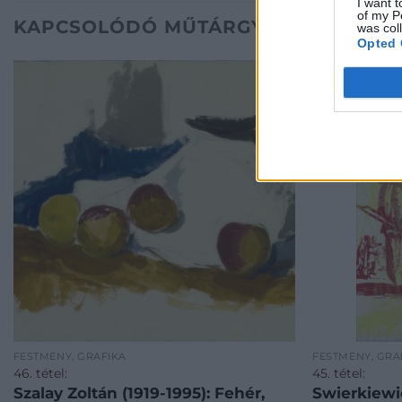
I want t
of my P
KAPCSOLÓDÓ MŰTÁRGYAK
was col
Opted 
FESTMÉNY, GRAFIKA
FESTMÉNY, GRA
46. tétel:
45. tétel:
Szalay Zoltán (1919-1995): Fehér,
Swierkiewic