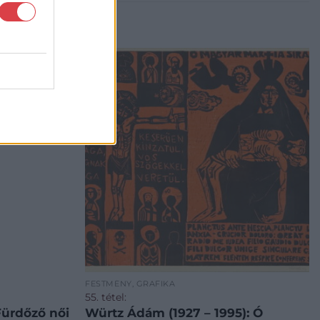
FESTMÉNY, GRAFIKA
55. tétel:
Fürdőző női
Würtz Ádám (1927 – 1995): Ó