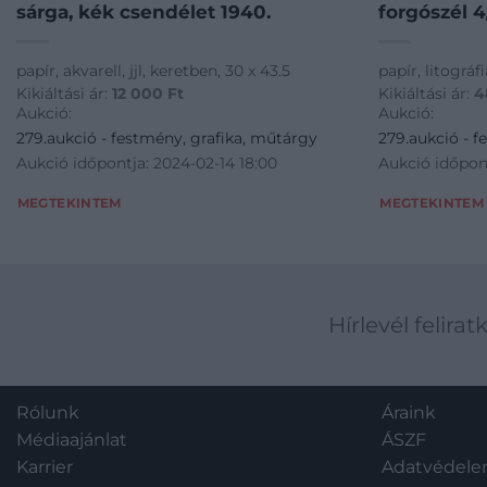
sárga, kék csendélet 1940.
forgószél 4
papír, akvarell, jjl, keretben, 30 x 43.5
papír, litográfi
Kikiáltási ár:
12 000
Ft
Kikiáltási ár:
4
Aukció:
Aukció:
279.aukció - festmény, grafika, műtárgy
279.aukció - f
Aukció időpontja: 2024-02-14 18:00
Aukció időpont
MEGTEKINTEM
MEGTEKINTEM
Hírlevél felirat
Rólunk
Áraink
Médiaajánlat
ÁSZF
Karrier
Adatvédel