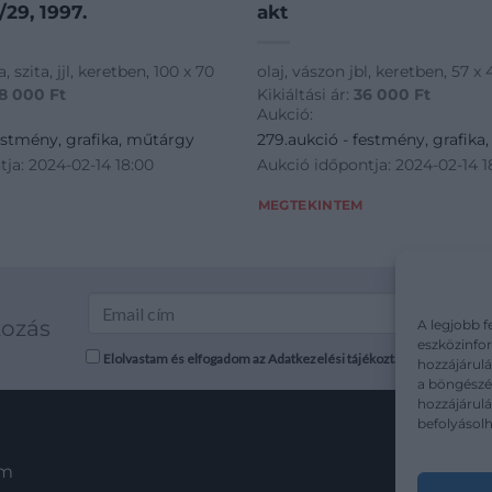
/29, 1997.
akt
a, szita, jjl, keretben, 100 x 70
olaj, vászon jbl, keretben, 57 x 
8 000
Ft
Kikiáltási ár:
36 000
Ft
Aukció:
estmény, grafika, műtárgy
279.aukció - festmény, grafika
ja: 2024-02-14 18:00
Aukció időpontja: 2024-02-14 1
MEGTEKINTEM
kozás
A legjobb f
eszközinfor
Elolvastam és elfogadom az Adatkezelési tájékoztatót: mutargy.co
hozzájárulá
a böngészés
hozzájárul
befolyásolh
em