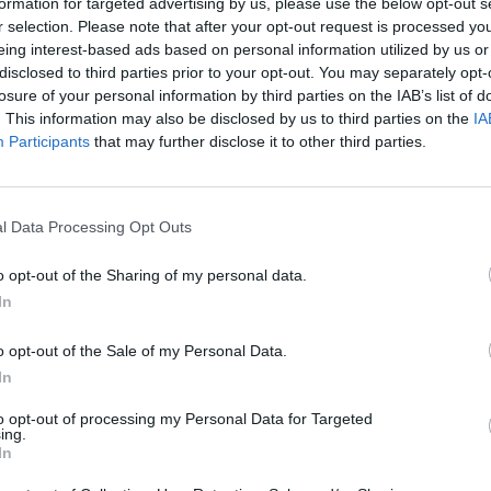
formation for targeted advertising by us, please use the below opt-out s
Cím: Dudás Attila
r selection. Please note that after your opt-out request is processed y
Műgyűjtők Háza kft.
eing interest-based ads based on personal information utilized by us or
Budapest
disclosed to third parties prior to your opt-out. You may separately opt-
1023.Bp. Zsigmond tér 11.
losure of your personal information by third parties on the IAB’s list of
1023
. This information may also be disclosed by us to third parties on the
IA
Participants
that may further disclose it to other third parties.
Telefon: 18008123
Weboldal:
http://www.mu
Bemutatkozás: 2013 nyarán nyitottuk meg Galériá
l Data Processing Opt Outs
optimális áron, gyorsan találjanak vevőt műtárg
gyűjteményüket változatos kínálatunkból. Ezért
o opt-out of the Sharing of my personal data.
árverést! Kedd-től péntek-ig 11.00-este 18.00 órái
In
GALÉRIA TOVÁBBI MŰTÁRGYAI
o opt-out of the Sale of my Personal Data.
In
to opt-out of processing my Personal Data for Targeted
ing.
In