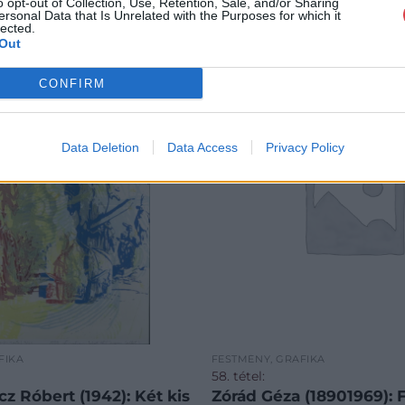
o opt-out of Collection, Use, Retention, Sale, and/or Sharing
ersonal Data that Is Unrelated with the Purposes for which it
lected.
Out
CONFIRM
Data Deletion
Data Access
Privacy Policy
FIKA
FESTMÉNY, GRAFIKA
58. tétel:
z Róbert (1942): Két kis
Zórád Géza (18901969): 