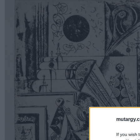
mutargy.
If you wish 