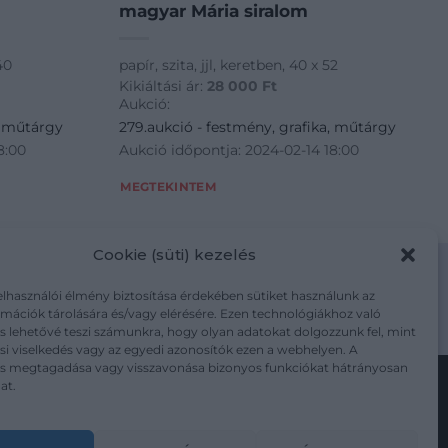
magyar Mária siralom
40
papír, szita, jjl, keretben, 40 x 52
Kikiáltási ár:
28 000
Ft
Aukció:
, műtárgy
279.aukció - festmény, grafika, műtárgy
8:00
Aukció időpontja: 2024-02-14 18:00
MEGTEKINTEM
Cookie (süti) kezelés
elhasználói élmény biztosítása érdekében sütiket használunk az
mációk tárolására és/vagy elérésére. Ezen technológiákhoz való
m/adatkezelesi-tajekoztato/
s lehetővé teszi számunkra, hogy olyan adatokat dolgozzunk fel, mint
i viselkedés vagy az egyedi azonosítók ezen a webhelyen. A
ás megtagadása vagy visszavonása bizonyos funkciókat hátrányosan
at.
Kövesse a műtárgy.com-ot