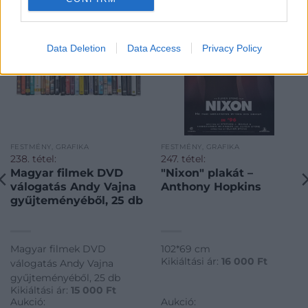
Data Deletion
Data Access
Privacy Policy
FESTMÉNY, GRAFIKA
FESTMÉNY, GRAFIKA
238. tétel:
247. tétel:
Magyar filmek DVD
"Nixon" plakát –
válogatás Andy Vajna
Anthony Hopkins
gyűjteményéből, 25 db
Magyar filmek DVD
102*69 cm
Kikiáltási ár:
16 000
Ft
válogatás Andy Vajna
gyűjteményéből, 25 db
Kikiáltási ár:
15 000
Ft
Aukció:
Aukció: