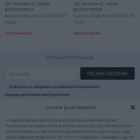
251. Andrew G. Vajna
251. Andrew G. Vajna
gyűjteménye
gyűjteménye
Aukció időpontja: 2019-12-07
Aukció időpontja: 2019-12-07
14:00
14:00
MEGTEKINTEM
MEGTEKINTEM
Hírlevél feliratkozás
Elolvastam és elfogadom az Adatkezelési tájékoztatót:
mutargy.com/adatkezelesi-tajekoztato/
Cookie (süti) kezelés
Rólunk
Áraink
Médiaajánlat
ÁSZF
A legjobb felhasználói élmény biztosítása érdekében sütiket
Karrier
Adatvédelem
használunk az eszközinformációk tárolására és/vagy elérésére. Ezen
technológiákhoz való hozzájárulás lehetővé teszi számunkra, hogy
Kapcsolat
Impresszum
olyan adatokat dolgozzunk fel, mint a böngészési viselkedés vagy az