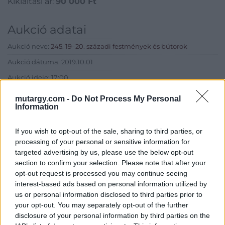
Kikiáltási ár:
90 000
Ft
Aukció adatai
Aukció neve:
245. 19–20. századi festmények és bútorok
Aukció dátuma: 2019.10.01
Aukció ideje: 17:00
Aukció helye: Budapest, Balaton utca 8.
mutargy.com -
Do Not Process My Personal
Information
Tételszám: 208
If you wish to opt-out of the sale, sharing to third parties, or
Eladó adatai
processing of your personal or sensitive information for
targeted advertising by us, please use the below opt-out
Eladó:
Nagyházi Galéria és
section to confirm your selection. Please note that after your
Aukciósház
opt-out request is processed you may continue seeing
Cím: Müller Márta
interest-based ads based on personal information utilized by
Nagyházi Galéria és Aukciósház
us or personal information disclosed to third parties prior to
Kft.
your opt-out. You may separately opt-out of the further
1055 Budapest, Balaton utca 8.
disclosure of your personal information by third parties on the