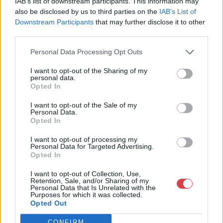
IAB’s list of downstream participants. This information may
Telefon: +361 475 6000 +361
also be disclosed by us to third parties on the
IAB’s List of
4756005
Downstream Participants
that may further disclose it to other
Weboldal:
third parties.
http://www.nagyhazi.hu
Personal Data Processing Opt Outs
Bemutatkozás: Magas színvonalú festmények és műtárgyak,
bútorok, szőnyegek, üveg, porcelán és ezüst tárgyak, ékszerek,
I want to opt-out of the Sharing of my
néprajzi tárgyak értékesítése és aukcionálása. Hagyatékok és
personal data.
gyűjtemények árverezése. Ingyenes értékbecslés. Árveréseinkre
Opted In
a tárgyfelvétel folyamatos.
I want to opt-out of the Sale of my
Personal Data.
GALÉRIA TOVÁBBI MŰTÁRGYAI
Opted In
I want to opt-out of processing my
Personal Data for Targeted Advertising.
Opted In
I want to opt-out of Collection, Use,
Retention, Sale, and/or Sharing of my
Personal Data that Is Unrelated with the
Purposes for which it was collected.
Opted Out
KAPCSOLÓDÓ MŰTÁRGYAK
CONFIRM