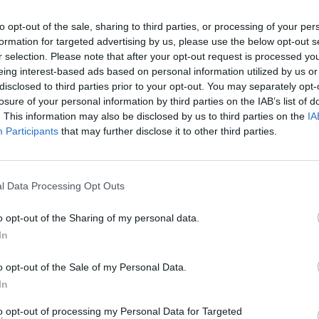
Eladó:
Aukc
to opt-out of the sale, sharing to third parties, or processing of your per
formation for targeted advertising by us, please use the below opt-out s
Cím: Vízkel
r selection. Please note that after your opt-out request is processed y
Mipo Kft
eing interest-based ads based on personal information utilized by us or
Budapest
+3670380
disclosed to third parties prior to your opt-out. You may separately opt-
1053
losure of your personal information by third parties on the IAB’s list of
. This information may also be disclosed by us to third parties on the
IA
Telefon: 
Participants
that may further disclose it to other third parties.
Weboldal:
Bemutatkozás: Immár közel 30 éve, hogy a Múze
2010-ben a Portobello aukciósház kiegészítette 
l Data Processing Opt Outs
Aukciósház. 2022-től saját oldalunkon bonyolítj
o opt-out of the Sharing of my personal data.
GALÉRIA TOVÁBBI MŰTÁRGYAI
In
o opt-out of the Sale of my Personal Data.
In
to opt-out of processing my Personal Data for Targeted