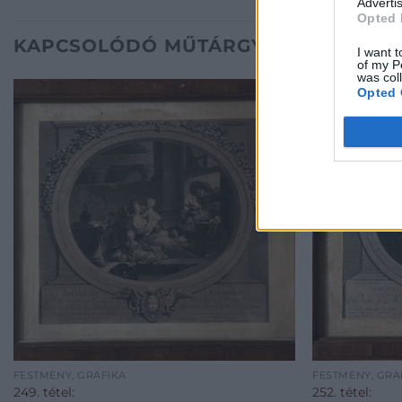
Advertis
Opted 
KAPCSOLÓDÓ MŰTÁRGYAK
I want t
of my P
was col
Opted 
FESTMÉNY, GRAFIKA
FESTMÉNY, GRA
249. tétel:
252. tétel: