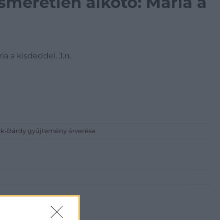
smeretlen alkotó: Mária a
a a kisdeddel. J.n.
ick-Bárdy gyűjtemény árverése