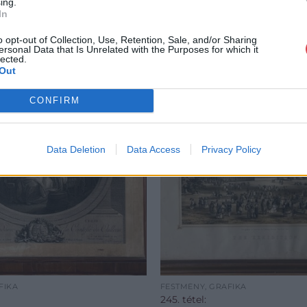
ing.
In
o opt-out of Collection, Use, Retention, Sale, and/or Sharing
ersonal Data that Is Unrelated with the Purposes for which it
lected.
Out
CONFIRM
Data Deletion
Data Access
Privacy Policy
FIKA
FESTMÉNY, GRAFIKA
245. tétel: