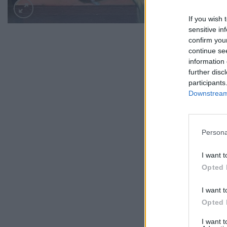
If you wish 
sensitive in
confirm you
continue se
information 
further disc
participants
Downstream 
Persona
I want t
Opted 
I want t
Opted 
I want 