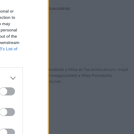
io.net - Mike Portobello Aukciósház
sonal or
ection to
eti Lívia
ou may
 personal
5044
out of the
 downstream
B’s List of
+36703805044
http://www.aukcio.net
um körúton elkezdte működését a Mike és Tsa Antikvárium, majd
az addigi tevékenységét és megszületett a Mike Portobello
uk árverésünket. www.aukcio.net