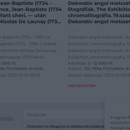
Jean-Baptiste (1734 –
Dekoratív angol metsze
ince, Jean-Baptiste (1734
litográfiák. The Exhibiti
enfant chéri. — után
chromolitográfia. 19.szá
Nicolas De Launay (1739
Dekoratív angol metsze
zmetszet. 1770 körül.
litográfiák. The Exhibiti
chromolitográfia. 19.szá
-Baptiste (1734 - 1781) Le
Dekoratív angol metszetek, lit
ptiste (1734 - 1781): L'enfant
Exhibition, chromolitográfia. 1
 metszette Nicolas De Launay
Dekoratív angol metszetek, lit
Rézmetszet. 1770 körül.
Exhibition, chromolitográfia. 1
8 000
Ft
Kikiáltási ár:
12 000
Ft
ike Portobello árverés
Aukció:
120. Mike Portobello á
ja: 2023-12-03 18:00
Aukció időpontja: 2023-12-03 1
MEGTEKINTEM
kozás
A legjobb f
eszközinfor
Elolvastam és elfogadom az Adatkezelési tájékoztatót: mutargy.co
hozzájárulá