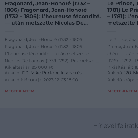
Fragonard, Jean-Honoré (1732 –
Le Prince, 
1806) Fragonard, Jean-Honoré
1781) Le Pr
(1732 – 1806): L’heureuse fécondité.
– 1781): L’
— után metszette Nicolas De
metszette 
Launay (1739-1792). Rézmetszet.
– 1792). Ré
1777.
Fragonard, Jean-Honoré (1732 - 1806)
Le Prince, Jean
Fragonard, Jean-Honoré (1732 - 1806):
Prince, Jean-Ba
L'heureuse fécondité. -- után metszette
chéri. -- után
Nicolas De Launay (1739-1792). Rézmetszet.
(1739 - 1792). 
Kikiáltási ár:
25 000
Ft
Kikiáltási ár:
1
1777.
Aukció:
120. Mike Portobello árverés
Aukció:
120. M
Aukció időpontja: 2023-12-03 18:00
Aukció időpont
MEGTEKINTEM
MEGTEKINTEM
Hírlevél felirat