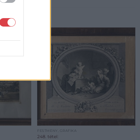
FESTMÉNY, GRAFIKA
248. tétel: