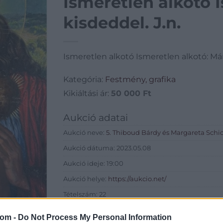
Ismeretlen alkotó I
kisdeddel. J.n.
Ismeretlen alkotó Ismeretlen alkotó: Mári
Kategória:
Festmény, grafika
Kikiáltási ár:
50 000
Ft
Aukció adatai
Aukció neve:
5. Thiboud Bárdy és Margareta Sch
Aukció dátuma: 2023.05.08
Aukció ideje: 19:00
Aukció helye:
https://aukcio.net/
Tételszám: 22
com -
Do Not Process My Personal Information
Eladó adatai