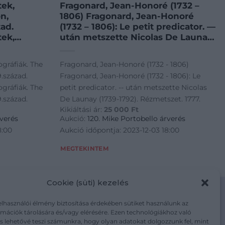
tek,
Fragonard, Jean-Honoré (1732 –
on,
1806) Fragonard, Jean-Honoré
zad.
(1732 – 1806): Le petit predicator. —
tek,
után metszette Nicolas De Launay
on,
(1739-1792). Rézmetszet. 1777.
zad.
ográfiák. The
Fragonard, Jean-Honoré (1732 - 1806)
9.század.
Fragonard, Jean-Honoré (1732 - 1806): Le
ográfiák. The
petit predicator. -- után metszette Nicolas
9.század.
De Launay (1739-1792). Rézmetszet. 1777.
Kikiáltási ár:
25 000
Ft
rverés
Aukció:
120. Mike Portobello árverés
8:00
Aukció időpontja: 2023-12-03 18:00
MEGTEKINTEM
Cookie (süti) kezelés
elhasználói élmény biztosítása érdekében sütiket használunk az
mációk tárolására és/vagy elérésére. Ezen technológiákhoz való
m/adatkezelesi-tajekoztato/
s lehetővé teszi számunkra, hogy olyan adatokat dolgozzunk fel, mint