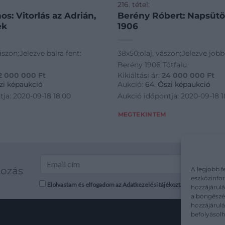
216. tétel:
z Adrián,
Berény Róbert: Napsütötte kert,
ek
1906
ászon;Jelezve balra fent:
38x50;olaj, vászon;Jelezve jobbr
Berény 1906 Tótfalu
2 000 000
Ft
Kikiáltási ár:
24 000 000
Ft
zi képaukció
Aukció:
64. Őszi képaukció
ja: 2020-09-18 18:00
Aukció időpontja: 2020-09-18 1
MEGTEKINTEM
kozás
A legjobb f
eszközinfor
Elolvastam és elfogadom az Adatkezelési tájékoztatót: mutargy.co
hozzájárulá
a böngészés
hozzájárul
befolyásolh