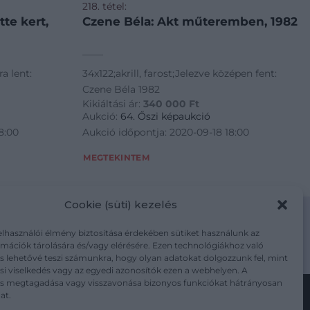
218. tétel:
Czene Béla: Akt műteremben, 1982
a lent:
34x122;akrill, farost;Jelezve középen fent:
Czene Béla 1982
Kikiáltási ár:
340 000
Ft
Aukció:
64. Őszi képaukció
8:00
Aukció időpontja: 2020-09-18 18:00
MEGTEKINTEM
Cookie (süti) kezelés
elhasználói élmény biztosítása érdekében sütiket használunk az
mációk tárolására és/vagy elérésére. Ezen technológiákhoz való
m/adatkezelesi-tajekoztato/
s lehetővé teszi számunkra, hogy olyan adatokat dolgozzunk fel, mint
i viselkedés vagy az egyedi azonosítók ezen a webhelyen. A
ás megtagadása vagy visszavonása bizonyos funkciókat hátrányosan
at.
Kövesse a műtárgy.com-ot