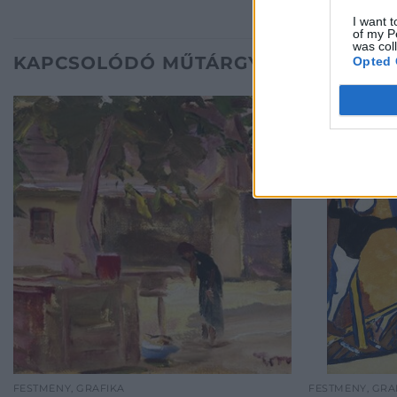
I want t
of my P
was col
KAPCSOLÓDÓ MŰTÁRGYAK
Opted 
FESTMÉNY, GRAFIKA
FESTMÉNY, GRA