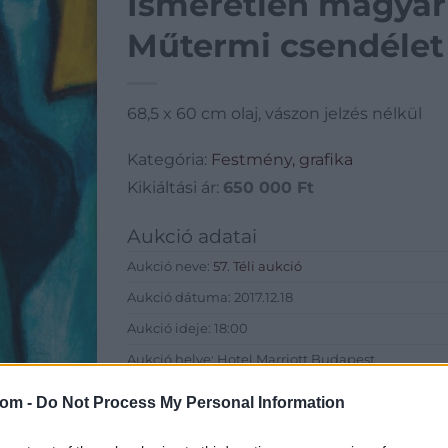
Ismeretlen magyar 
Műtermi csendélet
68,5 x 60 cm olaj, vászon jelzés nélkül
Kategória:
Festmény, grafika
Kikiáltási ár:
650 000
Ft
Aukció adatai
Aukció neve:
57. Téli aukció
Aukció dátuma: 2017.12.18
Aukció ideje: 18:00
Aukció helye: Hotel Marriott Budapest
Tételszám: 20
com -
Do Not Process My Personal Information
Eladó adatai