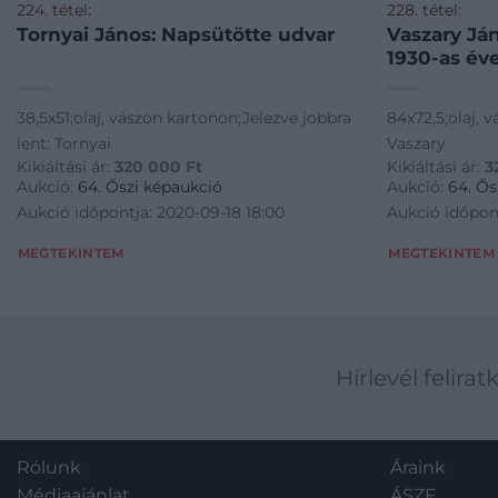
224. tétel:
228. tétel:
Tornyai János: Napsütötte udvar
Vaszary János: Vitorlás a
1930-as év
38,5x51;olaj, vászon kartonon;Jelezve jobbra
84x72,5;olaj, v
lent: Tornyai
Vaszary
Kikiáltási ár:
320 000
Ft
Kikiáltási ár:
3
Aukció:
64. Őszi képaukció
Aukció:
64. Ős
Aukció időpontja: 2020-09-18 18:00
Aukció időpont
MEGTEKINTEM
MEGTEKINTEM
Hírlevél felirat
Rólunk
Áraink
Médiaajánlat
ÁSZF