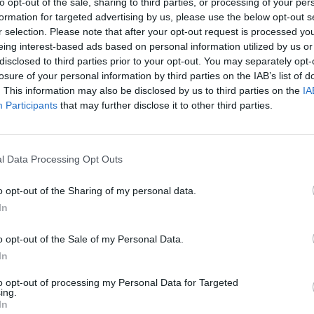
to opt-out of the sale, sharing to third parties, or processing of your per
formation for targeted advertising by us, please use the below opt-out s
Eladó:
Kieselb
r selection. Please note that after your opt-out request is processed y
Cím: Kolozsvá
eing interest-based ads based on personal information utilized by us or
Kieselbach Galé
disclosed to third parties prior to your opt-out. You may separately opt-
1055 Budapest, 
losure of your personal information by third parties on the IAB’s list of
. This information may also be disclosed by us to third parties on the
IA
Telefon: +36 1 
Participants
that may further disclose it to other third parties.
Weboldal:
htt
Bemutatkozás: A Galéria profilja a 19. és 20. szá
mesterei, de foglalkozik nemzetközi művészettel,
l Data Processing Opt Outs
aukcióján tízezernél több tételt árverezett el, és 
művészettörténész, a Galéria tulajdonosa több mi
o opt-out of the Sharing of my personal data.
dolgozik a magyar festészet hazai és nemzetközi 
albumaival alapvetően változtatta meg a magyar 
In
GALÉRIA TOVÁBBI MŰTÁRGYAI
o opt-out of the Sale of my Personal Data.
In
to opt-out of processing my Personal Data for Targeted
ing.
In