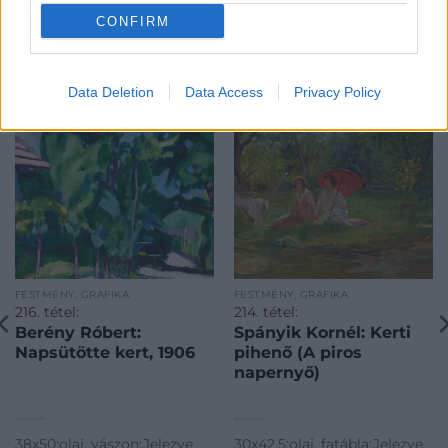
CONFIRM
KAPCSOLÓDÓ MŰTÁRGYAK
Data Deletion
Data Access
Privacy Policy
FESTMÉNY, GRAFIKA
FESTMÉNY, GRAFIKA
216. tétel:
214. tétel:
Berény Róbert:
Spányik Kornél: Kerti
Napsütötte kert, 1906
pihenő (A piros
napernyő)
38x50;olaj, vászon;Jelezve
30x42,5;olaj, fatábla;Jelezve