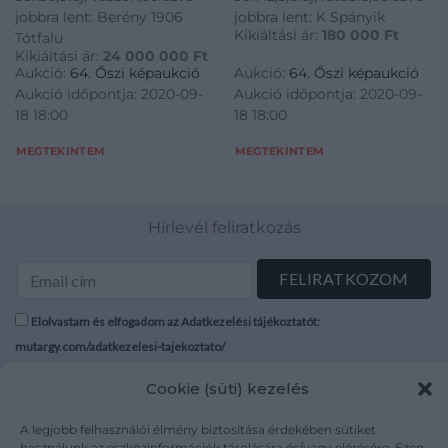
jobbra lent: Berény 1906
jobbra lent: K Spányik
Kikiáltási ár:
180 000
Ft
Tótfalu
Kikiáltási ár:
24 000 000
Ft
Aukció:
64. Őszi képaukció
Aukció:
64. Őszi képaukció
Aukció időpontja: 2020-09-
Aukció időpontja: 2020-09-
18 18:00
18 18:00
MEGTEKINTEM
MEGTEKINTEM
Hírlevél feliratkozás
Elolvastam és elfogadom az Adatkezelési tájékoztatót:
mutargy.com/adatkezelesi-tajekoztato/
Cookie (süti) kezelés
Rólunk
Áraink
Médiaajánlat
ÁSZF
A legjobb felhasználói élmény biztosítása érdekében sütiket
Karrier
Adatvédelem
használunk az eszközinformációk tárolására és/vagy elérésére. Ezen