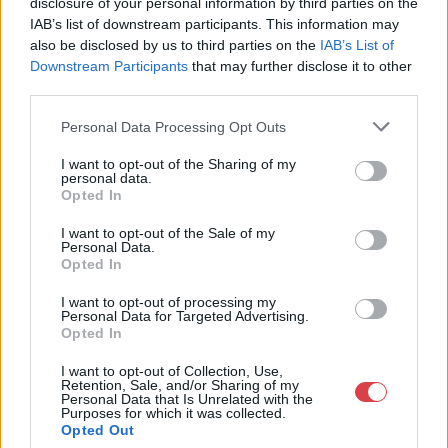
disclosure of your personal information by third parties on the
Weboldal:
IAB’s list of downstream participants. This information may
http://www.kieselbach.hu
also be disclosed by us to third parties on the
IAB’s List of
Downstream Participants
that may further disclose it to other
Bemutatkozás: A Galéria profilja a 19. és 20. századi modern
third parties.
magyar festészet és az ezt megelőző korok régi mesterei, de
foglalkozik nemzetközi művészettel, fotográfiával és kortárs
Personal Data Processing Opt Outs
képzőművészettel is. Eddigi negyven aukcióján tízezernél több
tételt árverezett el, és sok ezer kép szerepelt a Galéria
I want to opt-out of the Sharing of my
kiállításain. Kieselbach Tamás művészettörténész, a Galéria
personal data.
tulajdonosa több mint 30 éves szakmai tapasztalattal
Opted In
rendelkezik. Elkötelezetten dolgozik a magyar festészet hazai
és nemzetközi elismertetésén. Monumentális, a hazai festészet
I want to opt-out of the Sale of my
Personal Data.
történetét újraíró albumaival alapvetően változtatta meg a
Opted In
magyar vizuális művészetről addig kialakult képet.
I want to opt-out of processing my
Personal Data for Targeted Advertising.
GALÉRIA TOVÁBBI MŰTÁRGYAI
Opted In
I want to opt-out of Collection, Use,
Retention, Sale, and/or Sharing of my
Personal Data that Is Unrelated with the
Purposes for which it was collected.
Opted Out