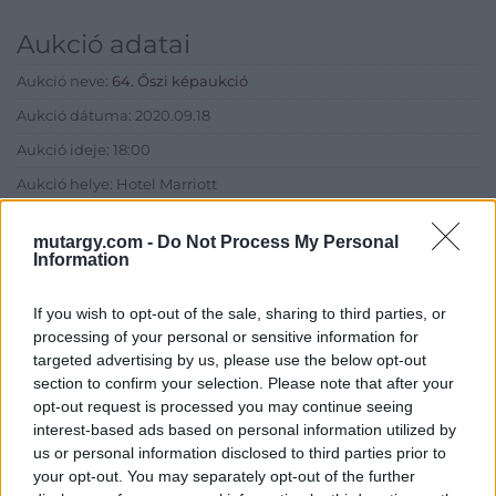
Aukció adatai
Aukció neve:
64. Őszi képaukció
Aukció dátuma: 2020.09.18
Aukció ideje: 18:00
Aukció helye: Hotel Marriott
Tételszám: 9
mutargy.com -
Do Not Process My Personal
Information
Eladó adatai
If you wish to opt-out of the sale, sharing to third parties, or
Eladó:
Kieselbach Galéria
processing of your personal or sensitive information for
targeted advertising by us, please use the below opt-out
Cím: Kolozsváry Gyöngyvér
section to confirm your selection. Please note that after your
Kieselbach Galéria Ker. Kft
1055 Budapest, Szent István krt.
opt-out request is processed you may continue seeing
5.
interest-based ads based on personal information utilized by
us or personal information disclosed to third parties prior to
Telefon: +36 1 269 3148 +36 1 269
your opt-out. You may separately opt-out of the further
2219