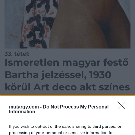
33. tétel:
Ismeretlen magyar festő
Bartha jelzéssel, 1930
körül Art deco akt színes
kendővel
mutargy.com -
Do Not Process My Personal
Information
68×35 olaj, falemez
If you wish to opt-out of the sale, sharing to third parties, or
processing of your personal or sensitive information for
Kategória:
Festmény, grafika