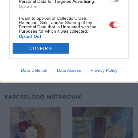
Personal Data for Targeted Advertising.
Weboldal:
http://www.viragjuditgaleria.hu
Opted In
Bemutatkozás: Kiemelkedő kvalitású 19. és 20. századi magyar
I want to opt-out of Collection, Use,
festészet és szecessziós Zsolnay kerámiák adás-vétele és
Retention, Sale, and/or Sharing of my
Personal Data that Is Unrelated with the
aukcionálása. Exkluzív aukciók évente 3 alkalommal.
Purposes for which it was collected.
Opted Out
GALÉRIA TOVÁBBI MŰTÁRGYAI
CONFIRM
Data Deletion
Data Access
Privacy Policy
KAPCSOLÓDÓ MŰTÁRGYAK