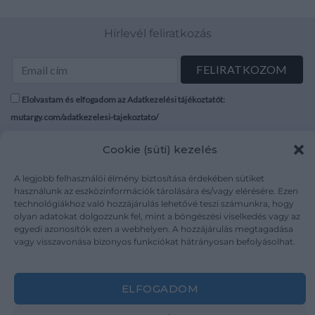
Hírlevél feliratkozás
Elolvastam és elfogadom az Adatkezelési tájékoztatót:
mutargy.com/adatkezelesi-tajekoztato/
Cookie (süti) kezelés
Rólunk
Áraink
Médiaajánlat
ÁSZF
A legjobb felhasználói élmény biztosítása érdekében sütiket
Karrier
Adatvédelem
használunk az eszközinformációk tárolására és/vagy elérésére. Ezen
technológiákhoz való hozzájárulás lehetővé teszi számunkra, hogy
Kapcsolat
Impresszum
olyan adatokat dolgozzunk fel, mint a böngészési viselkedés vagy az
egyedi azonosítók ezen a webhelyen. A hozzájárulás megtagadása
vagy visszavonása bizonyos funkciókat hátrányosan befolyásolhat.
Kövesse a műtárgy.com-ot
ELFOGADOM