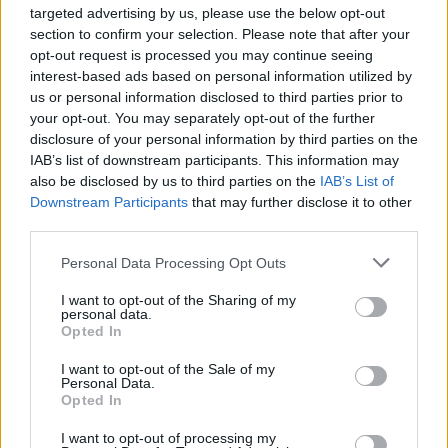
targeted advertising by us, please use the below opt-out
Kikiáltási ár:
240 000
Ft
section to confirm your selection. Please note that after your
opt-out request is processed you may continue seeing
Aukció adatai
interest-based ads based on personal information utilized by
us or personal information disclosed to third parties prior to
Aukció neve:
56. Őszi Aukció
your opt-out. You may separately opt-out of the further
disclosure of your personal information by third parties on the
Aukció dátuma: 2017.10.14
IAB’s list of downstream participants. This information may
Aukció ideje: 18:00
also be disclosed by us to third parties on the
IAB’s List of
Downstream Participants
that may further disclose it to other
Aukció helye: Budapest Kongresszusi Központ
third parties.
Tételszám: 33
Personal Data Processing Opt Outs
Eladó adatai
I want to opt-out of the Sharing of my
personal data.
Opted In
Eladó:
Virág Judit Galéria
Cím: Nemes Zsófia
I want to opt-out of the Sale of my
Personal Data.
Mű-Terem Galéria Kft.
Opted In
1055 Budapest, Falk Miksa u. 30
Telefon: 36-1-312-2071, 269-4681 269-4681
I want to opt-out of processing my