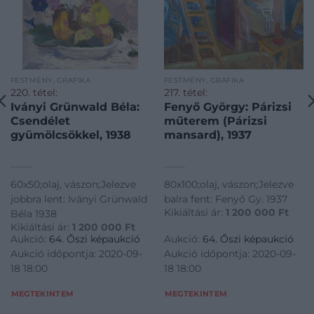
FESTMÉNY, GRAFIKA
FESTMÉNY, GRAFIKA
220. tétel:
217. tétel:
Iványi Grünwald Béla:
Fenyő György: Párizsi
Csendélet
műterem (Párizsi
gyümölcsökkel, 1938
mansard), 1937
60x50;olaj, vászon;Jelezve
80x100;olaj, vászon;Jelezve
jobbra lent: Iványi Grünwald
balra fent: Fenyő Gy. 1937
Kikiáltási ár:
1 200 000
Ft
Béla 1938
Kikiáltási ár:
1 200 000
Ft
Aukció:
64. Őszi képaukció
Aukció:
64. Őszi képaukció
Aukció időpontja: 2020-09-
Aukció időpontja: 2020-09-
18 18:00
18 18:00
MEGTEKINTEM
MEGTEKINTEM