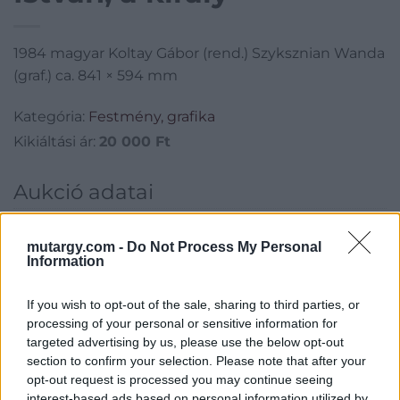
1984 magyar Koltay Gábor (rend.) Szyksznian Wanda
(graf.) ca. 841 × 594 mm
Kategória:
Festmény, grafika
Kikiáltási ár:
20 000
Ft
Aukció adatai
Aukció neve:
3. Plakátaukció
mutargy.com -
Do Not Process My Personal
Aukció dátuma: 2016.10.13
Information
Aukció ideje: 17:00
If you wish to opt-out of the sale, sharing to third parties, or
Aukció helye: BÁV Zrt. Apszisterem, 1052 Budapest, Bécsi u. 3.
processing of your personal or sensitive information for
Tételszám: 17
targeted advertising by us, please use the below opt-out
section to confirm your selection. Please note that after your
opt-out request is processed you may continue seeing
Eladó adatai
interest-based ads based on personal information utilized by