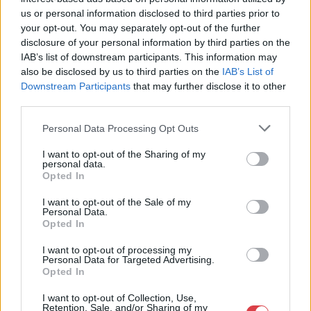
us or personal information disclosed to third parties prior to
Eladó:
BÁV ART Aukciósház és
your opt-out. You may separately opt-out of the further
Galéria
disclosure of your personal information by third parties on the
Cím: BÁV ZRt.
IAB’s list of downstream participants. This information may
1027 Budapest, Csalogány u.
also be disclosed by us to third parties on the
IAB’s List of
23-33.
Downstream Participants
that may further disclose it to other
Telefon: (06 1) 331 0513
third parties.
Weboldal:
http://bav-art.hu
Personal Data Processing Opt Outs
Bemutatkozás: Az ország legnagyobb múltú, 240 esztendeje
I want to opt-out of the Sharing of my
jogfolytonosan működő magyar vállalkozásaként a BÁV ZRt.
personal data.
óriási tapasztalatával, szakmai tekintélyével és
Opted In
megbízhatóságával hagyományosan a magyar
műkereskedelem meghatározó szereplője. A 2007-ben
I want to opt-out of the Sale of my
Personal Data.
megújult BÁV Aukciósház mára a magyarországi
Opted In
műkereskedelem egyik legfontosabb színterévé, kereskedelmi
és árverési központtá vált. . Hazánk legnagyobb
I want to opt-out of processing my
műkereskedelmi üzlethálózatával rendelkező BÁV ZRt.
Personal Data for Targeted Advertising.
felkészült munkatársai a hét hat napján állnak a műtárgyat
Opted In
eladni, vagy venni kívánók rendelkezésére.
I want to opt-out of Collection, Use,
Retention, Sale, and/or Sharing of my