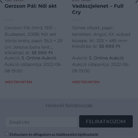
Gerzson Pál: Női akt
Vadászjelenet – Full
Cry
Gerzson Pál (Hird, 1931 –
Színes ofszet, papír,
Budapest, 2008) Női akt
keretben. Angol, XX. század
Vörös kréta, papír 36,5 × 29
közepe. M.: 325 × 485 mm
Kikiáltási ár:
55 000
Ft
cm Jelezve balra lent:
Kikiáltási ár:
55 000
Ft
Gerzson
Aukció:
5. Online Aukció
Aukció:
5. Online Aukció
Aukció időpontja: 2022-06-
Aukció időpontja: 2022-06-
08 19:00
08 19:00
MEGTEKINTEM
MEGTEKINTEM
Hírlevél feliratkozás
Elolvastam és elfogadom az Adatkezelési tájékoztatót: