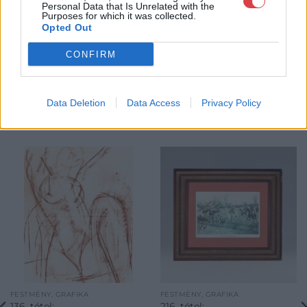
GALÉRIA TOVÁBBI MŰTÁRGYAI
Personal Data that Is Unrelated with the
Purposes for which it was collected.
Opted Out
CONFIRM
Data Deletion
Data Access
Privacy Policy
KAPCSOLÓDÓ MŰTÁRGYAK
FESTMÉNY, GRAFIKA
FESTMÉNY, GRAFIKA
136. tétel:
216. tétel: