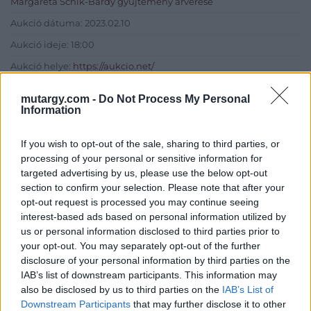
Margareta Schik-Bárdy gyűjtemény árverése
Aukció dátuma: 2023.02.10
Aukció ideje: 18:00
Aukció helye:
https://aukcio.net/
Tételszám: 48
mutargy.com -
Do Not Process My Personal
Information
Eladó adatai
If you wish to opt-out of the sale, sharing to third parties, or
Eladó:
Aukcio.net - Mike
processing of your personal or sensitive information for
Portobello Aukciósház
targeted advertising by us, please use the below opt-out
section to confirm your selection. Please note that after your
Cím: Vízkeleti Lívia
opt-out request is processed you may continue seeing
Mipo Kft
interest-based ads based on personal information utilized by
Budapest
us or personal information disclosed to third parties prior to
+36703805044
your opt-out. You may separately opt-out of the further
1053
disclosure of your personal information by third parties on the
Telefon: +36703805044
IAB’s list of downstream participants. This information may
also be disclosed by us to third parties on the
IAB’s List of
Weboldal:
http://www.aukcio.net
Downstream Participants
that may further disclose it to other
Bemutatkozás: Immár közel 30 éve, hogy a Múzeum körúton