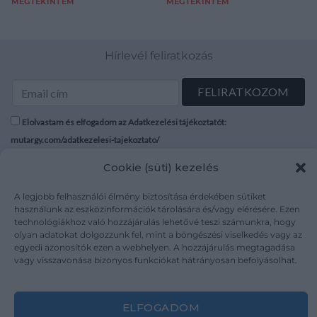
MEGTEKINTEM
MEGTEKINTEM
Hírlevél feliratkozás
Elolvastam és elfogadom az Adatkezelési tájékoztatót:
mutargy.com/adatkezelesi-tajekoztato/
Cookie (süti) kezelés
Rólunk
Áraink
Médiaajánlat
ÁSZF
A legjobb felhasználói élmény biztosítása érdekében sütiket
használunk az eszközinformációk tárolására és/vagy elérésére. Ezen
Karrier
Adatvédelem
technológiákhoz való hozzájárulás lehetővé teszi számunkra, hogy
Kapcsolat
Impresszum
olyan adatokat dolgozzunk fel, mint a böngészési viselkedés vagy az
egyedi azonosítók ezen a webhelyen. A hozzájárulás megtagadása
vagy visszavonása bizonyos funkciókat hátrányosan befolyásolhat.
Kövesse a műtárgy.com-ot
ELFOGADOM