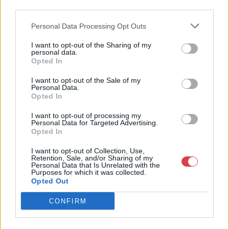
third parties.
elkezdte működését a Mike és Tsa Antikvárium, majd 2010-ben
a Portobello aukciósház kiegészítette az addigi tevékenységét
Personal Data Processing Opt Outs
és megszületett a Mike Portobello Aukciósház. 2022-től saját
oldalunkon bonyolítjuk árverésünket. www.aukcio.net
I want to opt-out of the Sharing of my
personal data.
Opted In
GALÉRIA TOVÁBBI MŰTÁRGYAI
I want to opt-out of the Sale of my
Personal Data.
Opted In
I want to opt-out of processing my
Personal Data for Targeted Advertising.
Opted In
I want to opt-out of Collection, Use,
KAPCSOLÓDÓ MŰTÁRGYAK
Retention, Sale, and/or Sharing of my
Personal Data that Is Unrelated with the
Purposes for which it was collected.
Opted Out
CONFIRM