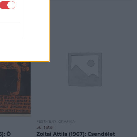
FESTMÉNY, GRAFIKA
56. tétel:
Zoltai Attila (1967): Csendélet