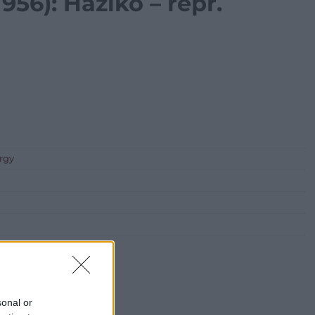
956): Házikó – repr.
árgy
sonal or
.