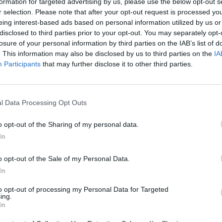
formation for targeted advertising by us, please use the below opt-out s
Cím: Dudás Attila
r selection. Please note that after your opt-out request is processed y
Műgyűjtők Háza kft.
eing interest-based ads based on personal information utilized by us or
Budapest
disclosed to third parties prior to your opt-out. You may separately opt-
1023.Bp. Zsigmond tér 11.
losure of your personal information by third parties on the IAB’s list of
1023
. This information may also be disclosed by us to third parties on the
IA
Participants
that may further disclose it to other third parties.
Telefon: 18008123
Weboldal:
http://www.mu
Bemutatkozás: 2013 nyarán nyitottuk meg Galériá
l Data Processing Opt Outs
optimális áron, gyorsan találjanak vevőt műtárg
gyűjteményüket változatos kínálatunkból. Ezért
o opt-out of the Sharing of my personal data.
árverést! Kedd-től péntek-ig 11.00-este 18.00 órái
In
GALÉRIA TOVÁBBI MŰTÁRGYAI
o opt-out of the Sale of my Personal Data.
In
to opt-out of processing my Personal Data for Targeted
ing.
In