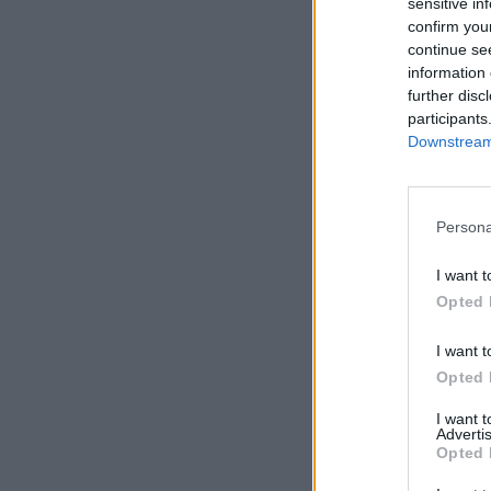
sensitive in
confirm you
continue se
information 
further disc
participants
Downstream 
Persona
I want t
Opted 
I want t
Opted 
I want 
Advertis
Opted 