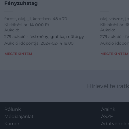
Fényzuhatag
farost, olaj, jjl, keretben, 48 x 70
olaj, vászon, j
Kikiáltási ár:
14 000
Ft
Kikiáltási ár:
6
Aukció:
Aukció:
279.aukció - festmény, grafika, műtárgy
279.aukció - f
Aukció időpontja: 2024-02-14 18:00
Aukció időpont
MEGTEKINTEM
MEGTEKINTEM
Hírlevél felirat
Rólunk
Áraink
Médiaajánlat
ÁSZF
Karrier
Adatvédel