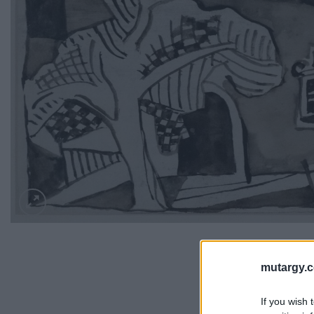
mutargy.
If you wish 