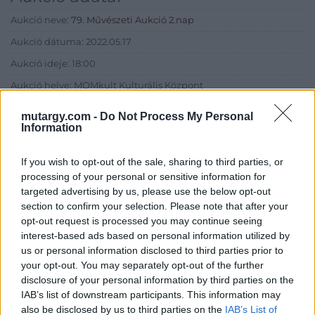
Aukció neve:
79. Művészeti Aukció 2.nap
Aukció dátuma: 2022.05.17
Aukció ideje: 18:00
Aukció helye: MOMkult Kulturális Központ
Tételszám: 285
mutargy.com -
Do Not Process My Personal
Information
Eladó adatai
If you wish to opt-out of the sale, sharing to third parties, or
Eladó:
BÁV ART Aukciósház és
processing of your personal or sensitive information for
Galéria
targeted advertising by us, please use the below opt-out
section to confirm your selection. Please note that after your
Cím: BÁV ZRt.
opt-out request is processed you may continue seeing
1027 Budapest, Csalogány u.
interest-based ads based on personal information utilized by
23-33.
us or personal information disclosed to third parties prior to
Telefon: (06 1) 331 0513
your opt-out. You may separately opt-out of the further
disclosure of your personal information by third parties on the
Weboldal:
http://bav-art.hu
IAB’s list of downstream participants. This information may
Bemutatkozás: Az ország legnagyobb múltú, 240 esztendeje
also be disclosed by us to third parties on the
IAB’s List of