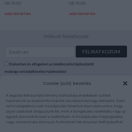
08 19:00
08 19:00
MEGTEKINTEM
MEGTEKINTEM
Hírlevél feliratkozás
Elolvastam és elfogadom az Adatkezelési tájékoztatót:
mutargy.com/adatkezelesi-tajekoztato/
Cookie (süti) kezelés
Rólunk
Áraink
Médiaajánlat
ÁSZF
A legjobb felhasználói élmény biztosítása érdekében sütiket
használunk az eszközinformációk tárolására és/vagy elérésére. Ezen
Karrier
Adatvédelem
technológiákhoz való hozzájárulás lehetővé teszi számunkra, hogy
Kapcsolat
Impresszum
olyan adatokat dolgozzunk fel, mint a böngészési viselkedés vagy az
egyedi azonosítók ezen a webhelyen. A hozzájárulás megtagadása
vagy visszavonása bizonyos funkciókat hátrányosan befolyásolhat.
Kövesse a műtárgy.com-ot