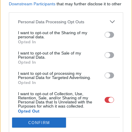
jogfolytonosan működő magyar vállalkozásaként a BÁV ZRt.
Downstream Participants
that may further disclose it to other
óriási tapasztalatával, szakmai tekintélyével és
third parties.
megbízhatóságával hagyományosan a magyar
műkereskedelem meghatározó szereplője. A 2007-ben
Personal Data Processing Opt Outs
megújult BÁV Aukciósház mára a magyarországi
műkereskedelem egyik legfontosabb színterévé, kereskedelmi
I want to opt-out of the Sharing of my
personal data.
és árverési központtá vált. . Hazánk legnagyobb
Opted In
műkereskedelmi üzlethálózatával rendelkező BÁV ZRt.
felkészült munkatársai a hét hat napján állnak a műtárgyat
I want to opt-out of the Sale of my
eladni, vagy venni kívánók rendelkezésére.
Personal Data.
Opted In
GALÉRIA TOVÁBBI MŰTÁRGYAI
I want to opt-out of processing my
Personal Data for Targeted Advertising.
Opted In
I want to opt-out of Collection, Use,
Retention, Sale, and/or Sharing of my
Personal Data that Is Unrelated with the
Purposes for which it was collected.
Opted Out
KAPCSOLÓDÓ MŰTÁRGYAK
CONFIRM