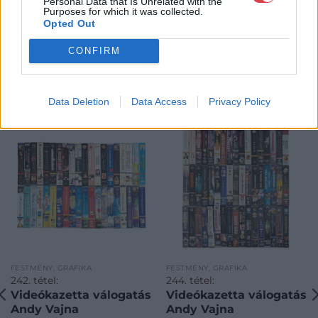
Personal Data that Is Unrelated with the
Purposes for which it was collected.
Opted Out
CONFIRM
KAPCSOLÓDÓ MŰTÁRGYAK
Data Deletion
Data Access
Privacy Policy
FESTMÉNY, GRAFIKA
FESTMÉNY, GRAFIKA
242. tétel:
244. tétel:
Videókazetta válogatás
Videókazetta válogatás
Andy Vajna
Andy Vajna