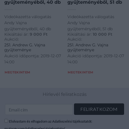
gyűjteményéből, 40 db
gyűjteményéből, 51 db
Videókazetta válogatás
Videókazetta válogatás
Andy Vajna
Andy Vajna
gyűjteményéből, 40 db
gyűjteményéből, 51 db
Kikiáltási ár:
9 000
Ft
Kikiáltási ár:
10 000
Ft
Aukció:
Aukció:
251. Andrew G. Vajna
251. Andrew G. Vajna
gyűjteménye
gyűjteménye
Aukció időpontja: 2019-12-07
Aukció időpontja: 2019-12-07
14:00
14:00
MEGTEKINTEM
MEGTEKINTEM
Hírlevél feliratkozás
Elolvastam és elfogadom az Adatkezelési tájékoztatót:
mutargy.com/adatkezelesi-tajekoztato/