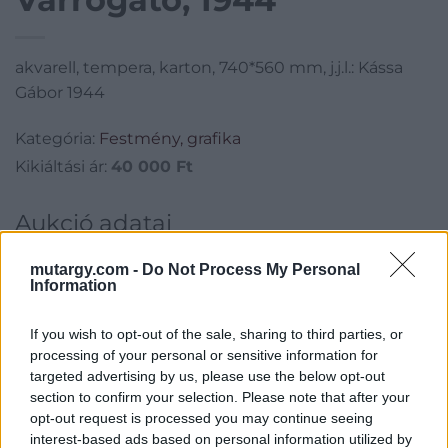
akvarell, tempera, karton, 740*560 mm, j.j.l.: Kássa
Gábor 1944
Kategória:
Festmény, grafika
Kikiáltási ár:
40 000
Ft
Aukció adatai
Aukció neve:
223. 19 - 20. századi festmények és bútorok
mutargy.com -
Do Not Process My Personal
Information
Aukció dátuma: 2017.03.07
Aukció ideje: 17:00
If you wish to opt-out of the sale, sharing to third parties, or
Aukció helye: Budapest, Balaton utca 8.
processing of your personal or sensitive information for
targeted advertising by us, please use the below opt-out
Tételszám: 71
section to confirm your selection. Please note that after your
opt-out request is processed you may continue seeing
Eladó adatai
interest-based ads based on personal information utilized by