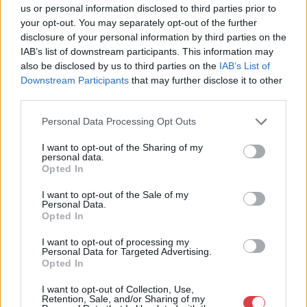
us or personal information disclosed to third parties prior to
Eladó:
Nagyházi Galéria és
your opt-out. You may separately opt-out of the further
Aukciósház
disclosure of your personal information by third parties on the
IAB’s list of downstream participants. This information may
Cím: Müller Márta
also be disclosed by us to third parties on the
IAB’s List of
Nagyházi Galéria és Aukciósház
Downstream Participants
that may further disclose it to other
Kft.
third parties.
1055 Budapest, Balaton utca 8.
Telefon: +361 475 6000 +361
Personal Data Processing Opt Outs
4756005
I want to opt-out of the Sharing of my
Weboldal:
personal data.
http://www.nagyhazi.hu
Opted In
Bemutatkozás: Magas színvonalú festmények és műtárgyak,
I want to opt-out of the Sale of my
bútorok, szőnyegek, üveg, porcelán és ezüst tárgyak, ékszerek,
Personal Data.
néprajzi tárgyak értékesítése és aukcionálása. Hagyatékok és
Opted In
gyűjtemények árverezése. Ingyenes értékbecslés. Árveréseinkre
I want to opt-out of processing my
a tárgyfelvétel folyamatos.
Personal Data for Targeted Advertising.
Opted In
GALÉRIA TOVÁBBI MŰTÁRGYAI
I want to opt-out of Collection, Use,
Retention, Sale, and/or Sharing of my