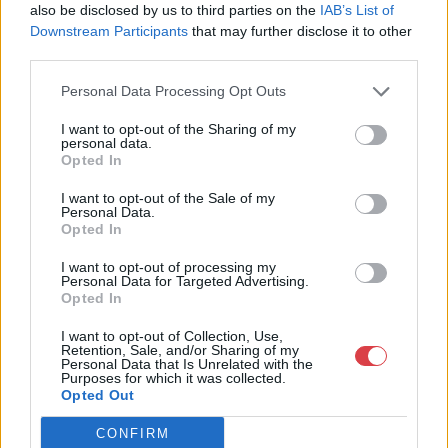
also be disclosed by us to third parties on the
IAB’s List of
Bemutatkozás: A Galéria profilja a 19. és 20. századi modern
Downstream Participants
that may further disclose it to other
magyar festészet és az ezt megelőző korok régi mesterei, de
third parties.
foglalkozik nemzetközi művészettel, fotográfiával és kortárs
képzőművészettel is. Eddigi negyven aukcióján tízezernél több
Personal Data Processing Opt Outs
tételt árverezett el, és sok ezer kép szerepelt a Galéria
kiállításain. Kieselbach Tamás művészettörténész, a Galéria
I want to opt-out of the Sharing of my
tulajdonosa több mint 30 éves szakmai tapasztalattal
personal data.
Opted In
rendelkezik. Elkötelezetten dolgozik a magyar festészet hazai
és nemzetközi elismertetésén. Monumentális, a hazai festészet
I want to opt-out of the Sale of my
történetét újraíró albumaival alapvetően változtatta meg a
Personal Data.
magyar vizuális művészetről addig kialakult képet.
Opted In
GALÉRIA TOVÁBBI MŰTÁRGYAI
I want to opt-out of processing my
Personal Data for Targeted Advertising.
Opted In
I want to opt-out of Collection, Use,
Retention, Sale, and/or Sharing of my
Personal Data that Is Unrelated with the
Purposes for which it was collected.
Opted Out
CONFIRM
KAPCSOLÓDÓ MŰTÁRGYAK