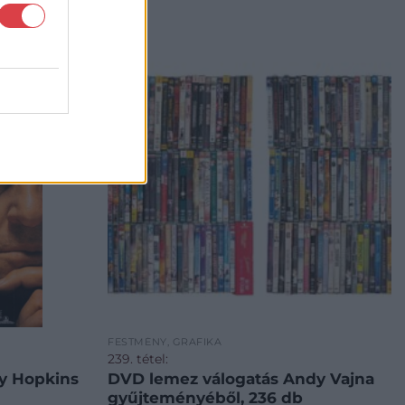
FESTMÉNY, GRAFIKA
239. tétel:
ny Hopkins
DVD lemez válogatás Andy Vajna
gyűjteményéből, 236 db