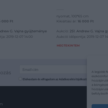
nyomat, 100*65 cm
6 000
Ft
Kikiáltási ár:
16 000
Ft
Andrew G. Vajna gyűjteménye
Aukció:
251. Andrew G. Vajna 
ja: 2019-12-07 14:00
Aukció időpontja: 2019-12-07 1
MEGTEKINTEM
kozás
A legjobb f
eszközinfor
Elolvastam és elfogadom az Adatkezelési tájékoztatót: mutargy.co
hozzájárulá
a böngészés
hozzájárul
befolyásolh
em