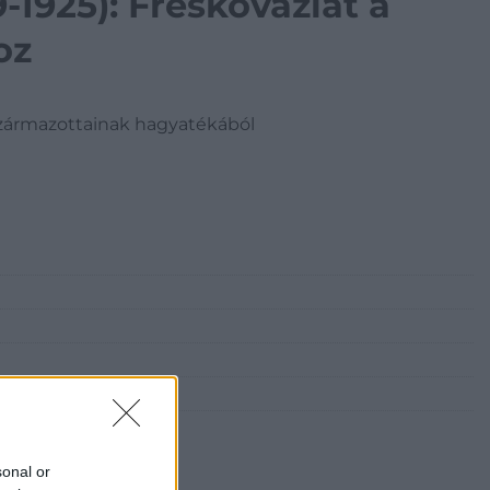
-1925): Freskóvázlat a
oz
leszármazottainak hagyatékából
sonal or