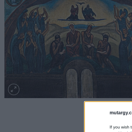
mutargy.
If you wish 