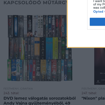
I want t
KAPCSOLÓDÓ MŰTÁRGYAK
of my P
was col
Opted 
FESTMÉNY, GRAFIKA
FESTMÉNY, GRA
243. tétel:
247. tétel:
DVD lemez válogatás sorozatokból
"Nixon" pl
Andy Vajna gyűjteményéből, 49