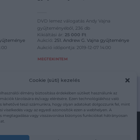
DVD lemez válogatás Andy Vajna
gyűjteményéből, 236 db
Kikiáltási ár:
25 000
Ft
gyűjteménye
Aukció:
251. Andrew G. Vajna gyűjteménye
4:00
Aukció időpontja: 2019-12-07 14:00
MEGTEKINTEM
Cookie (süti) kezelés
elhasználói élmény biztosítása érdekében sütiket használunk az
mációk tárolására és/vagy elérésére. Ezen technológiákhoz való
m/adatkezelesi-tajekoztato/
s lehetővé teszi számunkra, hogy olyan adatokat dolgozzunk fel, mint
i viselkedés vagy az egyedi azonosítók ezen a webhelyen. A
ás megtagadása vagy visszavonása bizonyos funkciókat hátrányosan
at.
Kövesse a műtárgy.com-ot