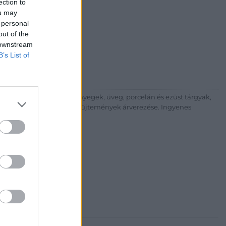
ection to
ou may
i Galéria és Aukciósház
 personal
árta
out of the
ia és Aukciósház Kft.
 downstream
 Balaton utca 8.
B’s List of
475 6000 +361 4756005
p://www.nagyhazi.hu
űtárgyak, bútorok, szőnyegek, üveg, porcelán és ezüst tárgyak,
ionálása. Hagyatékok és gyűjtemények árverezése. Ingyenes
atos.