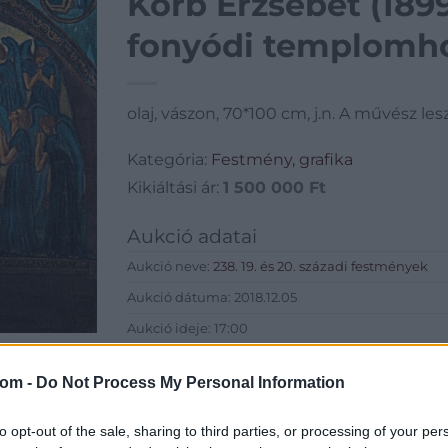
Korb Erzsébet (1899
fonyódi templomh
olaj, vászon, 70*100 cm, j.n. A művész 
Kategória:
Festmény, grafika
Kikiáltási ár:
1 500 000
Ft
Aukció adatai
Aukció neve:
238. 19. és 20. századi festmények
Aukció dátuma: 2018.12.05
Aukció ideje: 17:00
Aukció helye: Budapest, Balaton utca 8.
com -
Do Not Process My Personal Information
Tételszám: 424
to opt-out of the sale, sharing to third parties, or processing of your per
Eladó adatai