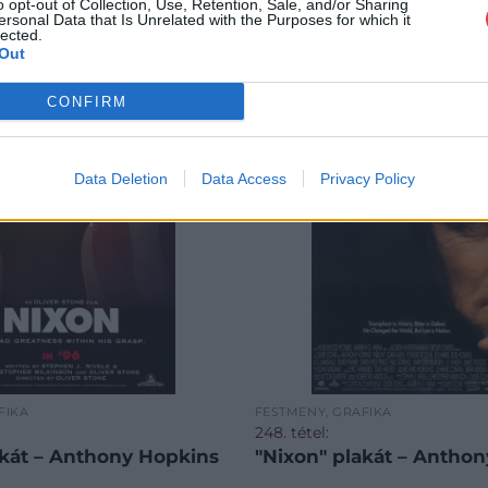
o opt-out of Collection, Use, Retention, Sale, and/or Sharing
ersonal Data that Is Unrelated with the Purposes for which it
lected.
Out
CONFIRM
Data Deletion
Data Access
Privacy Policy
FIKA
FESTMÉNY, GRAFIKA
248. tétel:
akát – Anthony Hopkins
"Nixon" plakát – Antho