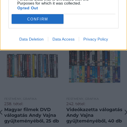
Purposes for which it was collected.
Opted Out
CONFIRM
KAPCSOLÓDÓ MŰTÁRGYAK
Data Deletion
Data Access
Privacy Policy
FESTMÉNY, GRAFIKA
FESTMÉNY, GRAFIKA
238. tétel:
242. tétel:
Magyar filmek DVD
Videókazetta válogatás
válogatás Andy Vajna
Andy Vajna
gyűjteményéből, 25 db
gyűjteményéből, 40 db