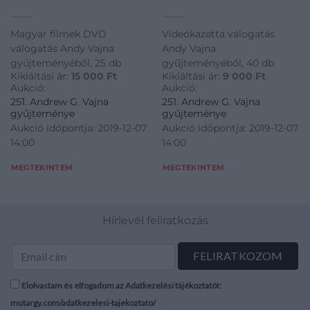
Magyar filmek DVD
Videókazetta válogatás
válogatás Andy Vajna
Andy Vajna
gyűjteményéből, 25 db
gyűjteményéből, 40 db
Kikiáltási ár:
15 000
Ft
Kikiáltási ár:
9 000
Ft
Aukció:
Aukció:
251. Andrew G. Vajna
251. Andrew G. Vajna
gyűjteménye
gyűjteménye
Aukció időpontja: 2019-12-07
Aukció időpontja: 2019-12-07
14:00
14:00
MEGTEKINTEM
MEGTEKINTEM
Hírlevél feliratkozás
Elolvastam és elfogadom az Adatkezelési tájékoztatót:
mutargy.com/adatkezelesi-tajekoztato/