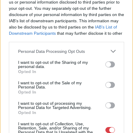
Eladó:
Nagyházi Galéria és
us or personal information disclosed to third parties prior to
Aukciósház
your opt-out. You may separately opt-out of the further
disclosure of your personal information by third parties on the
Cím: Müller Márta
IAB’s list of downstream participants. This information may
Nagyházi Galéria és Aukciósház
also be disclosed by us to third parties on the
IAB’s List of
Kft.
1055 Budapest, Balaton utca 8.
Downstream Participants
that may further disclose it to other
third parties.
Telefon: +361 475 6000 +361
4756005
Personal Data Processing Opt Outs
Weboldal:
I want to opt-out of the Sharing of my
http://www.nagyhazi.hu
personal data.
Opted In
Bemutatkozás: Magas színvonalú festmények és műtárgyak,
bútorok, szőnyegek, üveg, porcelán és ezüst tárgyak, ékszerek,
I want to opt-out of the Sale of my
néprajzi tárgyak értékesítése és aukcionálása. Hagyatékok és
Personal Data.
gyűjtemények árverezése. Ingyenes értékbecslés. Árveréseinkre
Opted In
a tárgyfelvétel folyamatos.
I want to opt-out of processing my
Personal Data for Targeted Advertising.
GALÉRIA TOVÁBBI MŰTÁRGYAI
Opted In
I want to opt-out of Collection, Use,
Retention, Sale, and/or Sharing of my
Personal Data that Is Unrelated with the