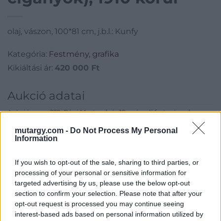
olaj, vászon, 100*81 cm, j.b.l.: Kunfy
Kategória:
Festmény, grafika
Kikiáltási ár:
420 000
Ft
Aukció adatai
Aukció neve:
229. Régi Mesterek és 19. századi festmények
Aukció dátuma: 2017.12.05
mutargy.com -
Do Not Process My Personal
Information
Aukció ideje: 17:00
Aukció helye: Budapest, Balaton utca 8.
If you wish to opt-out of the sale, sharing to third parties, or
processing of your personal or sensitive information for
Tételszám: 346
targeted advertising by us, please use the below opt-out
section to confirm your selection. Please note that after your
Eladó adatai
opt-out request is processed you may continue seeing
interest-based ads based on personal information utilized by