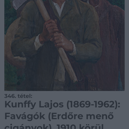
346. tétel:
Kunffy Lajos (1869-1962):
Favágók (Erdőre menő
cigányok), 1910 körül