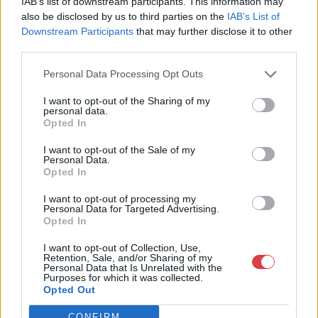
IAB’s list of downstream participants. This information may
Telefon: +361 475 6000 +361
also be disclosed by us to third parties on the
IAB’s List of
4756005
Downstream Participants
that may further disclose it to other
Weboldal:
third parties.
http://www.nagyhazi.hu
Personal Data Processing Opt Outs
Bemutatkozás: Magas színvonalú festmények és műtárgyak,
bútorok, szőnyegek, üveg, porcelán és ezüst tárgyak, ékszerek,
I want to opt-out of the Sharing of my
néprajzi tárgyak értékesítése és aukcionálása. Hagyatékok és
personal data.
gyűjtemények árverezése. Ingyenes értékbecslés. Árveréseinkre
Opted In
a tárgyfelvétel folyamatos.
I want to opt-out of the Sale of my
Personal Data.
GALÉRIA TOVÁBBI MŰTÁRGYAI
Opted In
I want to opt-out of processing my
Personal Data for Targeted Advertising.
Opted In
I want to opt-out of Collection, Use,
Retention, Sale, and/or Sharing of my
Personal Data that Is Unrelated with the
Purposes for which it was collected.
Opted Out
KAPCSOLÓDÓ MŰTÁRGYAK
CONFIRM