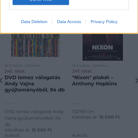
Data Deletion
Data Access
Privacy Policy
FESTMÉNY, GRAFIKA
FESTMÉNY, GRAFIKA
245. tétel:
247. tétel:
DVD lemez válogatás
"Nixon" plakát –
Andy Vajna
Anthony Hopkins
gyűjteményéből, 94 db
DVD lemez válogatás Andy
102*69 cm
Kikiáltási ár:
16 000
Ft
Vajna gyűjteményéből, 94
db
Kikiáltási ár:
15 000
Ft
Aukció:
Aukció: