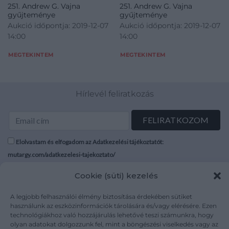
251. Andrew G. Vajna
251. Andrew G. Vajna
gyűjteménye
gyűjteménye
Aukció időpontja: 2019-12-07
Aukció időpontja: 2019-12-07
14:00
14:00
MEGTEKINTEM
MEGTEKINTEM
Hírlevél feliratkozás
Elolvastam és elfogadom az Adatkezelési tájékoztatót:
mutargy.com/adatkezelesi-tajekoztato/
Cookie (süti) kezelés
Rólunk
Áraink
Médiaajánlat
ÁSZF
A legjobb felhasználói élmény biztosítása érdekében sütiket
Karrier
Adatvédelem
használunk az eszközinformációk tárolására és/vagy elérésére. Ezen
technológiákhoz való hozzájárulás lehetővé teszi számunkra, hogy
Kapcsolat
Impresszum
olyan adatokat dolgozzunk fel, mint a böngészési viselkedés vagy az