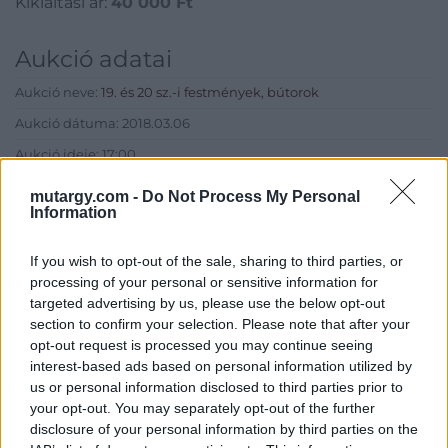
Kikiáltási ár:
40 000
Ft
Aukció adatai
Aukció neve:
19. és 20 sz.-i festmények, bútorok
Aukció dátuma: 2018.03.06
Aukció ideje: 17:00
Aukció helye: Budapest, Balaton utca 8.
mutargy.com -
Do Not Process My Personal
Information
Tételszám: 312
If you wish to opt-out of the sale, sharing to third parties, or
Eladó adatai
processing of your personal or sensitive information for
targeted advertising by us, please use the below opt-out
Eladó:
Nagyházi Galéria és
section to confirm your selection. Please note that after your
Aukciósház
opt-out request is processed you may continue seeing
Cím: Müller Márta
interest-based ads based on personal information utilized by
Nagyházi Galéria és Aukciósház
us or personal information disclosed to third parties prior to
Kft.
your opt-out. You may separately opt-out of the further
1055 Budapest, Balaton utca 8.
disclosure of your personal information by third parties on the