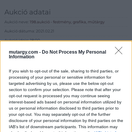
Aukció adatai
Aukció neve:
198.aukció - festmény, grafika, műtárgy
Aukció dátuma: 2021.02.21
Aukció ideje: 18:00
Aukció helye: II. Zsigmond tér 8.
mutargy.com -
Do Not Process My Personal
Information
Tételszám: 40
If you wish to opt-out of the sale, sharing to third parties, or
Eladó adatai
processing of your personal or sensitive information for
targeted advertising by us, please use the below opt-out
Eladó:
Műgyűjtők Háza Kft.
section to confirm your selection. Please note that after your
opt-out request is processed you may continue seeing
Cím: Dudás Attila
interest-based ads based on personal information utilized by
Műgyűjtők Háza kft.
us or personal information disclosed to third parties prior to
Budapest
1023.Bp. Zsigmond tér 11.
your opt-out. You may separately opt-out of the further
1023
disclosure of your personal information by third parties on the
IAB’s list of downstream participants. This information may
Telefon: 18008123