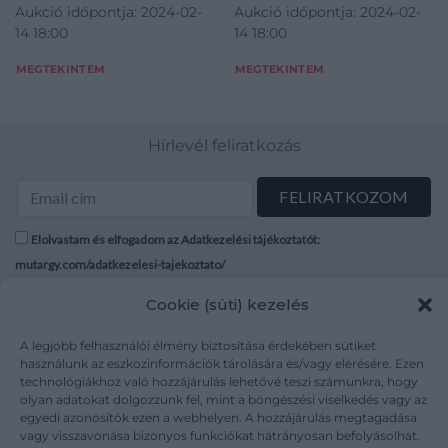
Aukció időpontja: 2024-02-
Aukció időpontja: 2024-02-
14 18:00
14 18:00
MEGTEKINTEM
MEGTEKINTEM
Hírlevél feliratkozás
Elolvastam és elfogadom az Adatkezelési tájékoztatót:
mutargy.com/adatkezelesi-tajekoztato/
Cookie (süti) kezelés
Rólunk
Áraink
Médiaajánlat
ÁSZF
A legjobb felhasználói élmény biztosítása érdekében sütiket
Karrier
Adatvédelem
használunk az eszközinformációk tárolására és/vagy elérésére. Ezen
technológiákhoz való hozzájárulás lehetővé teszi számunkra, hogy
Kapcsolat
Impresszum
olyan adatokat dolgozzunk fel, mint a böngészési viselkedés vagy az
egyedi azonosítók ezen a webhelyen. A hozzájárulás megtagadása
vagy visszavonása bizonyos funkciókat hátrányosan befolyásolhat.