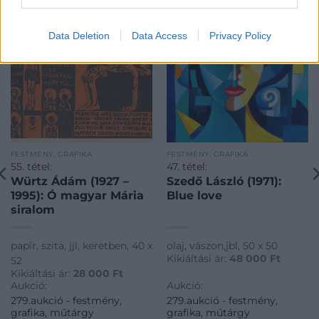
Data Deletion
Data Access
Privacy Policy
FESTMÉNY, GRAFIKA
FESTMÉNY, GRAFIKA
55. tétel:
47. tétel:
Würtz Ádám (1927 –
Szedő László (1971):
1995): Ó magyar Mária
Blue love
siralom
papír, szita, jjl, keretben, 40 x
olaj, vászon,jbl, 50 x 50
Kikiáltási ár:
48 000
Ft
52
Kikiáltási ár:
28 000
Ft
Aukció:
Aukció:
279.aukció - festmény,
279.aukció - festmény,
grafika, műtárgy
grafika, műtárgy