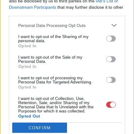
also be disclosed by us to third parties on the
IAB’s List of
Weboldal:
Downstream Participants
that may further disclose it to other
http://www.mugyujtokhaza.hu
third parties.
Bemutatkozás: 2013 nyarán nyitottuk meg Galériánkat
Personal Data Processing Opt Outs
Budapesten, a II. kerületben. Célunk, hogy az eladók optimális
áron, gyorsan találjanak vevőt műtárgyaikra, az eladók pedig
I want to opt-out of the Sharing of my
rendszeresen tudják gazdagítani gyűjteményüket változatos
personal data.
kínálatunkból. Ezért is rendezünk minden második héten,
Opted In
szerda esténként online árverést! Kedd-től péntek-ig 11.00-este
I want to opt-out of the Sale of my
18.00 óráig várjuk szeretettel az érdeklődőket.
Personal Data.
Opted In
GALÉRIA TOVÁBBI MŰTÁRGYAI
I want to opt-out of processing my
Personal Data for Targeted Advertising.
Opted In
I want to opt-out of Collection, Use,
Retention, Sale, and/or Sharing of my
Personal Data that Is Unrelated with the
Purposes for which it was collected.
Opted Out
KAPCSOLÓDÓ MŰTÁRGYAK
CONFIRM