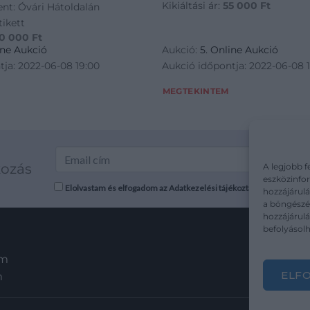
Kikiáltási ár:
55 000
Ft
lent: Óvári Hátoldalán
tikett
10 000
Ft
ine Aukció
Aukció:
5. Online Aukció
tja: 2022-06-08 19:00
Aukció időpontja: 2022-06-08 
MEGTEKINTEM
kozás
A legjobb f
eszközinfor
Elolvastam és elfogadom az Adatkezelési tájékoztatót: mutargy.co
hozzájárulá
a böngészés
hozzájárul
befolyásolh
em
ELF
m