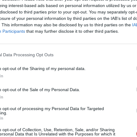
eing interest-based ads based on personal information utilized by us or
Cím: Nemes Zsófia
disclosed to third parties prior to your opt-out. You may separately opt-
Mű-Terem Galéria Kft.
1055 Budapest, Falk Miksa u. 
losure of your personal information by third parties on the IAB’s list of
. This information may also be disclosed by us to third parties on the
IA
Telefon: 36-1-312-2071, 269-46
Participants
that may further disclose it to other third parties.
Weboldal:
http://www.viragjud
Bemutatkozás: Kiemelkedő kvalitású 19. és 20. sz
vétele és aukcionálása. Exkluzív aukciók évente 
l Data Processing Opt Outs
GALÉRIA TOVÁBBI MŰTÁRGYAI
o opt-out of the Sharing of my personal data.
In
o opt-out of the Sale of my Personal Data.
In
to opt-out of processing my Personal Data for Targeted
ing.
In
o opt-out of Collection, Use, Retention, Sale, and/or Sharing
ersonal Data that Is Unrelated with the Purposes for which it