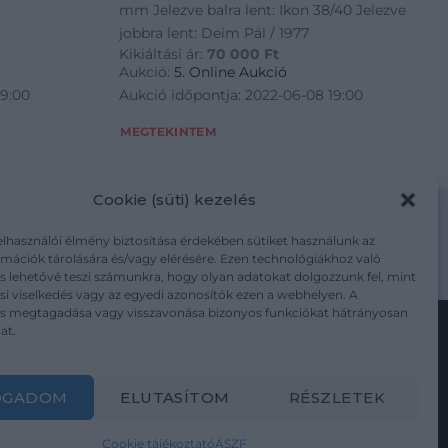
mm Jelezve balra lent: Ikon 38/40 Jelezve
jobbra lent: Deim Pál / 1977
Kikiáltási ár:
70 000
Ft
Aukció:
5. Online Aukció
19:00
Aukció időpontja: 2022-06-08 19:00
MEGTEKINTEM
Cookie (süti) kezelés
elhasználói élmény biztosítása érdekében sütiket használunk az
mációk tárolására és/vagy elérésére. Ezen technológiákhoz való
m/adatkezelesi-tajekoztato/
s lehetővé teszi számunkra, hogy olyan adatokat dolgozzunk fel, mint
i viselkedés vagy az egyedi azonosítók ezen a webhelyen. A
ás megtagadása vagy visszavonása bizonyos funkciókat hátrányosan
at.
Kövesse a műtárgy.com-ot
OGADOM
ELUTASÍTOM
RÉSZLETEK
Cookie tájékoztató
ÁSZF