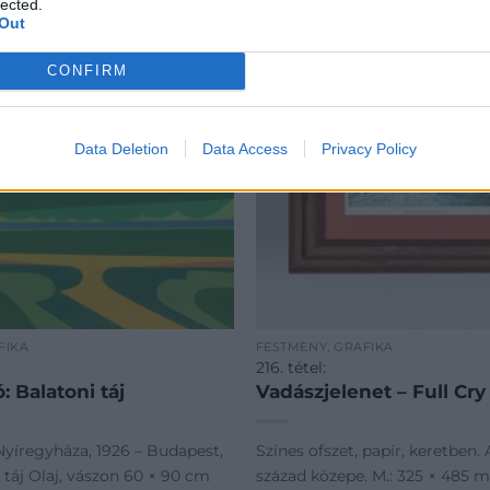
lected.
Out
CONFIRM
Data Deletion
Data Access
Privacy Policy
FIKA
FESTMÉNY, GRAFIKA
216. tétel:
: Balatoni táj
Vadászjelenet – Full Cry
Nyíregyháza, 1926 – Budapest,
Színes ofszet, papír, keretben. 
 táj Olaj, vászon 60 × 90 cm
század közepe. M.: 325 × 485