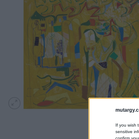
mutargy.
If you wish 
sensitive in
confirm you