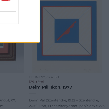
FESTMÉNY, GRAFIKA
129. tétel:
Deim Pál: Ikon, 1977
Angol, XX.
Deim Pál (Szentendre, 1932 – Szentendre,
 mm
2016) Ikon, 1977 Szitanyomat, papír 275 × 273