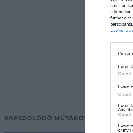
continue se
information 
further disc
participants
Downstream 
Persona
I want t
Opted 
I want t
Opted 
I want 
Advertis
Opted 
KAPCSOLÓDÓ MŰTÁRGYAK
I want t
of my P