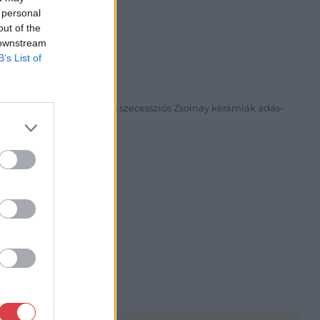
 personal
out of the
30
 downstream
B’s List of
81 269-4681
itgaleria.hu
ázadi magyar festészet és szecessziós Zsolnay kerámiák adás-
3 alkalommal.