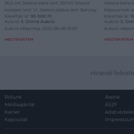
36,5 cm Jelezve balra lent: 29/140 Jelezve
Jelezve balra 
középen lent: VI. Jelezve jobbra lent: Barcsay
Képcsarnoki e
Kikiáltási ár:
95 000
Ft
Kikiáltási ár:
1
Aukció:
5. Online Aukció
Aukció:
5. Onl
Aukció időpontja: 2022-06-08 19:00
Aukció időpon
MEGTEKINTEM
MEGTEKINTEM
Hírlevél felirat
Rólunk
Áraink
Médiaajánlat
ÁSZF
Karrier
Adatvédel
Kapcsolat
Impresszu