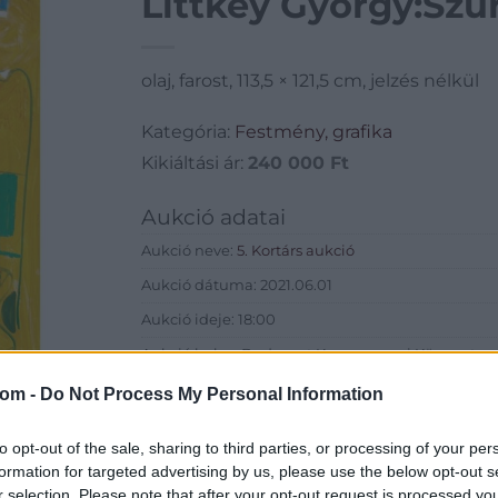
Littkey György:Szür
olaj, farost, 113,5 × 121,5 cm, jelzés nélkül
Kategória:
Festmény, grafika
Kikiáltási ár:
240 000
Ft
Aukció adatai
Aukció neve:
5. Kortárs aukció
Aukció dátuma: 2021.06.01
Aukció ideje: 18:00
Aukció helye: Budapest Kongresszusi Központ
Tételszám: 120
com -
Do Not Process My Personal Information
Eladó adatai
to opt-out of the sale, sharing to third parties, or processing of your per
formation for targeted advertising by us, please use the below opt-out s
Eladó:
Virág Judit Galéria
r selection. Please note that after your opt-out request is processed y