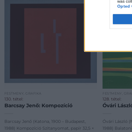
was col
Opted 
FESTMÉNY, GRAFIKA
FESTMÉNY, GRA
130. tétel:
128. tétel:
Barcsay Jenő: Kompozíció
Óvári László
Barcsay Jenő (Katona, 1900 – Budapest,
Óvári László (
1988) Kompozíció Szitanyomat, papír 32,5 ×
1988) Balatoni