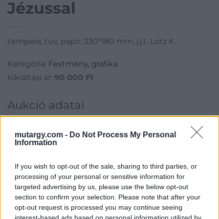
Jézussal
tempera, tus, papír, 230*180 mm, j.j.l.: Lotz K.
Kategória:
Festmény, grafika
Kikiáltási ár:
90 000
Ft
Aukció adatai
Aukció neve:
229. Régi Mesterek és 19. századi festmények
mutargy.com -
Do Not Process My Personal
Aukció dátuma: 2017.12.05
Information
Aukció ideje: 17:00
If you wish to opt-out of the sale, sharing to third parties, or
Aukció helye: Budapest, Balaton utca 8.
processing of your personal or sensitive information for
Tételszám: 10
targeted advertising by us, please use the below opt-out
section to confirm your selection. Please note that after your
opt-out request is processed you may continue seeing
Eladó adatai
interest-based ads based on personal information utilized by