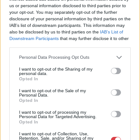
us or personal information disclosed to third parties prior to
Eladó:
Nagyházi Galéria és
your opt-out. You may separately opt-out of the further
Aukciósház
disclosure of your personal information by third parties on the
Cím: Müller Márta
IAB’s list of downstream participants. This information may
Nagyházi Galéria és Aukciósház
also be disclosed by us to third parties on the
IAB’s List of
Kft.
Downstream Participants
that may further disclose it to other
1055 Budapest, Balaton utca 8.
third parties.
Telefon: +361 475 6000 +361
Personal Data Processing Opt Outs
4756005
Weboldal:
I want to opt-out of the Sharing of my
personal data.
http://www.nagyhazi.hu
Opted In
Bemutatkozás: Magas színvonalú festmények és műtárgyak,
bútorok, szőnyegek, üveg, porcelán és ezüst tárgyak, ékszerek,
I want to opt-out of the Sale of my
Personal Data.
néprajzi tárgyak értékesítése és aukcionálása. Hagyatékok és
Opted In
gyűjtemények árverezése. Ingyenes értékbecslés. Árveréseinkre
a tárgyfelvétel folyamatos.
I want to opt-out of processing my
Personal Data for Targeted Advertising.
Opted In
GALÉRIA TOVÁBBI MŰTÁRGYAI
I want to opt-out of Collection, Use,
Retention, Sale, and/or Sharing of my