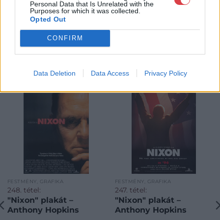
Personal Data that Is Unrelated with the
Purposes for which it was collected.
Opted Out
CONFIRM
KAPCSOLÓDÓ MŰTÁRGYAK
Data Deletion
Data Access
Privacy Policy
FESTMÉNY, GRAFIKA
FESTMÉNY, GRAFIKA
248. tétel:
247. tétel:
"Nixon" plakát –
"Nixon" plakát –
Anthony Hopkins
Anthony Hopkins