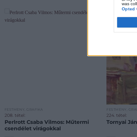
was col
Opted 
FESTMÉNY, GRAFIKA
FESTMÉNY, GRA
208. tétel:
224. tétel:
Perlrott Csaba Vilmos: Műtermi
csendélet virágokkal