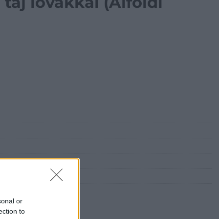
táj lovakkal (Alföldi
sonal or
ection to