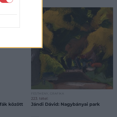
FESTMÉNY, GRAFIKA
223. tétel:
Jándi Dávid: Nagybányai park