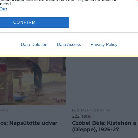
lected.
Out
CONFIRM
Data Deletion
Data Access
Privacy Policy
FIKA
FESTMÉNY, GRAFIKA
222. tétel:
Tornyai János: Napsütötte udvar
Czóbel Béla: Kistehén a fák között
(Dieppe), 1926-27