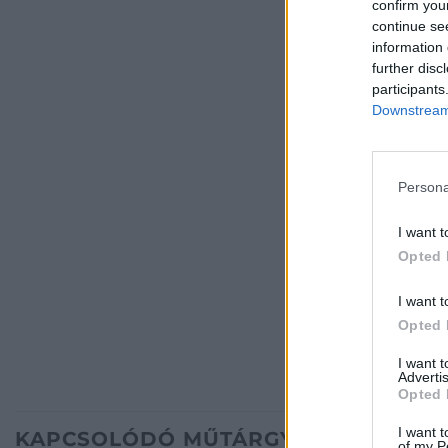
confirm you
continue se
information 
further disc
participants
Downstream 
Persona
I want t
Opted 
I want t
Opted 
I want 
Advertis
Opted 
I want t
KAPCSOLÓDÓ MŰTÁRGYAK
of my P