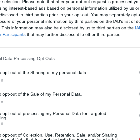
r selection. Please note that after your opt-out request is processed y
eing interest-based ads based on personal information utilized by us or
Eladó:
Virág Judit Galéria
disclosed to third parties prior to your opt-out. You may separately opt-
Cím: Nemes Zsófia
losure of your personal information by third parties on the IAB’s list of
Mű-Terem Galéria Kft.
. This information may also be disclosed by us to third parties on the
IA
1055 Budapest, Falk Miksa u. 
Participants
that may further disclose it to other third parties.
Telefon: 36-1-312-2071, 269-46
Weboldal:
http://www.viragjud
l Data Processing Opt Outs
Bemutatkozás: Kiemelkedő kvalitású 19. és 20. sz
vétele és aukcionálása. Exkluzív aukciók évente 
o opt-out of the Sharing of my personal data.
In
GALÉRIA TOVÁBBI MŰTÁRGYAI
o opt-out of the Sale of my Personal Data.
In
to opt-out of processing my Personal Data for Targeted
ing.
In
o opt-out of Collection, Use, Retention, Sale, and/or Sharing
ersonal Data that Is Unrelated with the Purposes for which it