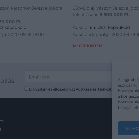
vászon kartonon;Jelezve jobbra
65x48;olaj, vászon;Jelezve jobb
Kikiáltási ár:
5 500 000
Ft
20 000
Ft
zi képaukció
Aukció:
64. Őszi képaukció
ja: 2020-09-18 18:00
Aukció időpontja: 2020-09-18 1
MEGTEKINTEM
kozás
A legjobb f
eszközinfor
Elolvastam és elfogadom az Adatkezelési tájékoztatót: mutargy.co
hozzájárulá
a böngészés
hozzájárul
befolyásolh
em
ELF
m