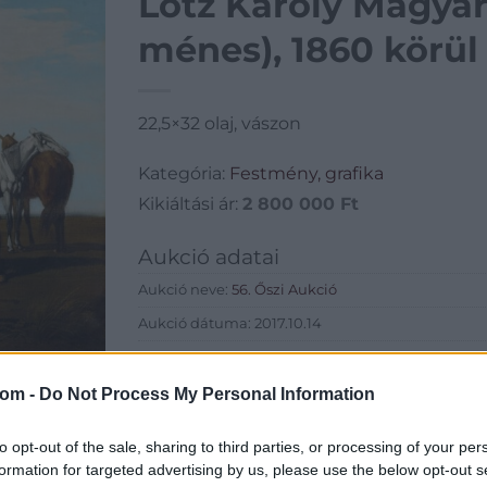
Lotz Károly Magyar 
ménes), 1860 körül
22,5×32 olaj, vászon
Kategória:
Festmény, grafika
Kikiáltási ár:
2 800 000
Ft
Aukció adatai
Aukció neve:
56. Őszi Aukció
Aukció dátuma: 2017.10.14
Aukció ideje: 18:00
Aukció helye: Budapest Kongresszusi Központ
com -
Do Not Process My Personal Information
Tételszám: 95
to opt-out of the sale, sharing to third parties, or processing of your per
formation for targeted advertising by us, please use the below opt-out s
Eladó adatai