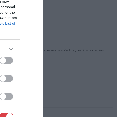
ou may
 personal
out of the
 downstream
B’s List of
30
81 269-4681
itgaleria.hu
ázadi magyar festészet és szecessziós Zsolnay kerámiák adás-
3 alkalommal.