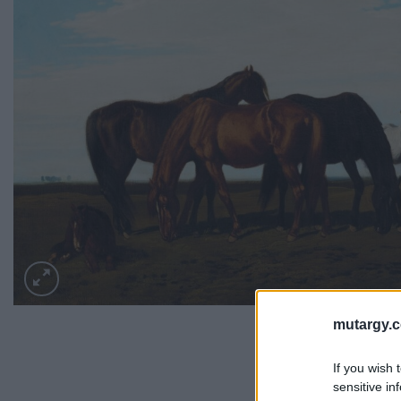
mutargy.
If you wish 
sensitive in