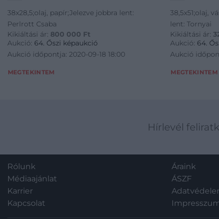
38x28,5;olaj, papír;Jelezve jobbra lent:
38,5x51;olaj, 
Perlrott Csaba
lent: Tornyai
Kikiáltási ár:
800 000
Ft
Kikiáltási ár:
3
Aukció:
64. Őszi képaukció
Aukció:
64. Ős
Aukció időpontja: 2020-09-18 18:00
Aukció időpont
MEGTEKINTEM
MEGTEKINTEM
Hírlevél felirat
Rólunk
Áraink
Médiaajánlat
ÁSZF
Karrier
Adatvédel
Kapcsolat
Impresszu