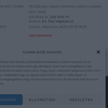
ra lent: Czóbel
16,5x22;olaj, vászon kartonon;Jelezve jobbra
lent: Jándi
Kikiáltási ár:
220 000
Ft
Aukció:
64. Őszi képaukció
8:00
Aukció időpontja: 2020-09-18 18:00
MEGTEKINTEM
Cookie (süti) kezelés
elhasználói élmény biztosítása érdekében sütiket használunk az
mációk tárolására és/vagy elérésére. Ezen technológiákhoz való
m/adatkezelesi-tajekoztato/
s lehetővé teszi számunkra, hogy olyan adatokat dolgozzunk fel, mint
i viselkedés vagy az egyedi azonosítók ezen a webhelyen. A
ás megtagadása vagy visszavonása bizonyos funkciókat hátrányosan
at.
Kövesse a műtárgy.com-ot
OGADOM
ELUTASÍTOM
RÉSZLETEK