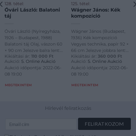
128. tétel:
125. tétel:
Óvári László: Balatoni
Wágner János: Kék
táj
kompozíció
Óvári László (Nyíregyháza,
Wágner János (Budapest,
1926 – Budapest, 1988)
1936) Kék kompozíció
Balatoni táj Olaj, vászon 60
Vegyes technika, papír 92 ×
× 90 cm Jelezve balra lent:
66 cm Jelezve jobbra lent:
Kikiáltási ár:
110 000
Ft
Kikiáltási ár:
360 000
Ft
Óvári Hátoldalán
Wágner
Aukció:
5. Online Aukció
Aukció:
5. Online Aukció
Képcsarnoki etikett
Aukció időpontja: 2022-06-
Aukció időpontja: 2022-06-
08 19:00
08 19:00
MEGTEKINTEM
MEGTEKINTEM
Hírlevél feliratkozás