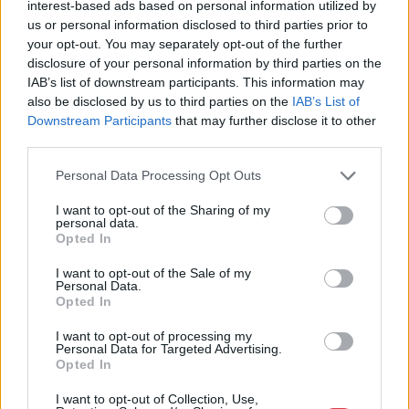
Eladó adatai
interest-based ads based on personal information utilized by
us or personal information disclosed to third parties prior to
Eladó:
BÁV ART Aukciósház és
your opt-out. You may separately opt-out of the further
Galéria
disclosure of your personal information by third parties on the
Cím: BÁV ZRt.
IAB’s list of downstream participants. This information may
1027 Budapest, Csalogány u.
also be disclosed by us to third parties on the
IAB’s List of
23-33.
Downstream Participants
that may further disclose it to other
third parties.
Telefon: (06 1) 331 0513
Weboldal:
http://bav-art.hu
Personal Data Processing Opt Outs
Bemutatkozás: Az ország legnagyobb múltú, 240 esztendeje
I want to opt-out of the Sharing of my
jogfolytonosan működő magyar vállalkozásaként a BÁV ZRt.
personal data.
óriási tapasztalatával, szakmai tekintélyével és
Opted In
megbízhatóságával hagyományosan a magyar
I want to opt-out of the Sale of my
műkereskedelem meghatározó szereplője. A 2007-ben
Personal Data.
megújult BÁV Aukciósház mára a magyarországi
Opted In
műkereskedelem egyik legfontosabb színterévé, kereskedelmi
és árverési központtá vált. . Hazánk legnagyobb
I want to opt-out of processing my
műkereskedelmi üzlethálózatával rendelkező BÁV ZRt.
Personal Data for Targeted Advertising.
Opted In
felkészült munkatársai a hét hat napján állnak a műtárgyat
eladni, vagy venni kívánók rendelkezésére.
I want to opt-out of Collection, Use,