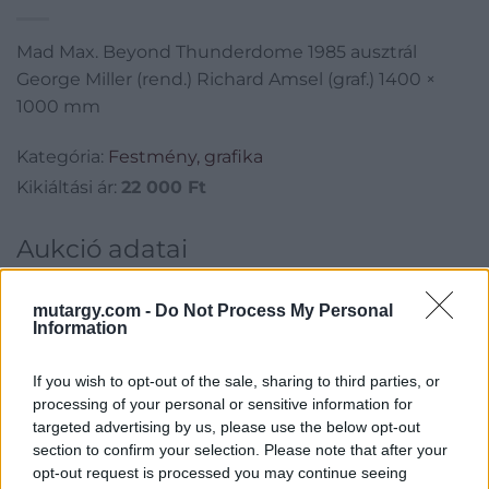
Mad Max. Beyond Thunderdome 1985 ausztrál
George Miller (rend.) Richard Amsel (graf.) 1400 ×
1000 mm
Kategória:
Festmény, grafika
Kikiáltási ár:
22 000
Ft
Aukció adatai
Aukció neve:
3. Plakátaukció
mutargy.com -
Do Not Process My Personal
Aukció dátuma: 2016.10.13
Information
Aukció ideje: 17:00
If you wish to opt-out of the sale, sharing to third parties, or
Aukció helye: BÁV Zrt. Apszisterem, 1052 Budapest, Bécsi u. 3.
processing of your personal or sensitive information for
Tételszám: 77
targeted advertising by us, please use the below opt-out
section to confirm your selection. Please note that after your
opt-out request is processed you may continue seeing