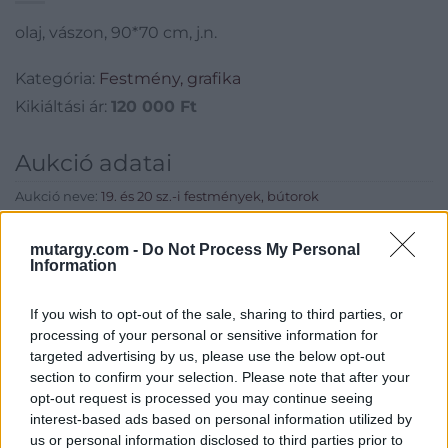
olaj, vászon, 90*70 cm, j.n.
Kategória:
Festmény, grafika
Kikiáltási ár:
120 000
Ft
Aukció adatai
Aukció neve:
19. és 20 sz.-i festmények, bútorok
Aukció dátuma: 2018.03.06
mutargy.com -
Do Not Process My Personal
Aukció ideje: 17:00
Information
Aukció helye: Budapest, Balaton utca 8.
If you wish to opt-out of the sale, sharing to third parties, or
Tételszám: 2
processing of your personal or sensitive information for
targeted advertising by us, please use the below opt-out
section to confirm your selection. Please note that after your
Eladó adatai
opt-out request is processed you may continue seeing
Eladó:
Nagyházi Galéria és
interest-based ads based on personal information utilized by
Aukciósház
us or personal information disclosed to third parties prior to