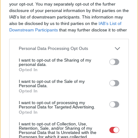
your opt-out. You may separately opt-out of the further
Cím: Müller Márta
disclosure of your personal information by third parties on the
Nagyházi Galéria és Aukciósház
IAB’s list of downstream participants. This information may
Kft.
also be disclosed by us to third parties on the
IAB’s List of
1055 Budapest, Balaton utca 8.
Downstream Participants
that may further disclose it to other
Telefon: +361 475 6000 +361
third parties.
4756005
Personal Data Processing Opt Outs
Weboldal:
http://www.nagyhazi.hu
I want to opt-out of the Sharing of my
personal data.
Bemutatkozás: Magas színvonalú festmények és műtárgyak,
Opted In
bútorok, szőnyegek, üveg, porcelán és ezüst tárgyak, ékszerek,
néprajzi tárgyak értékesítése és aukcionálása. Hagyatékok és
I want to opt-out of the Sale of my
gyűjtemények árverezése. Ingyenes értékbecslés. Árveréseinkre
Personal Data.
a tárgyfelvétel folyamatos.
Opted In
I want to opt-out of processing my
GALÉRIA TOVÁBBI MŰTÁRGYAI
Personal Data for Targeted Advertising.
Opted In
I want to opt-out of Collection, Use,
Retention, Sale, and/or Sharing of my
Personal Data that Is Unrelated with the
Purposes for which it was collected.