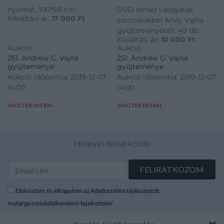
nyomat, 100*68 cm
DVD lemez válogatás
Kikiáltási ár:
17 000
Ft
sorozatokból Andy Vajna
gyűjteményéből, 49 db
Kikiáltási ár:
10 000
Ft
Aukció:
Aukció:
251. Andrew G. Vajna
251. Andrew G. Vajna
gyűjteménye
gyűjteménye
Aukció időpontja: 2019-12-07
Aukció időpontja: 2019-12-07
14:00
14:00
MEGTEKINTEM
MEGTEKINTEM
Hírlevél feliratkozás
Elolvastam és elfogadom az Adatkezelési tájékoztatót:
mutargy.com/adatkezelesi-tajekoztato/