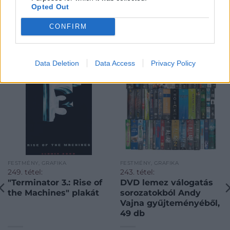
Opted Out
CONFIRM
KAPCSOLÓDÓ MŰTÁRGYAK
Data Deletion
Data Access
Privacy Policy
FESTMÉNY, GRAFIKA
FESTMÉNY, GRAFIKA
249. tétel:
243. tétel:
"Terminator 3.: Rise of
DVD lemez válogatás
the Machines" plakát
sorozatokból Andy
Vajna gyűjteményéből,
49 db